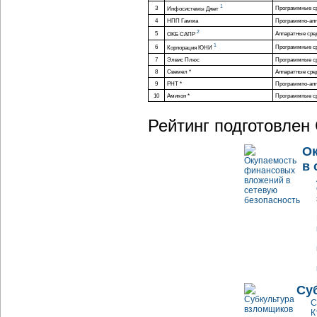
1
3
Программные с
Инфосистемы Джет
4
НПП Гамма
Программно-ап
2
5
Аппаратные сре
OKБ САПР
1
6
Программные с
Корпорация ЮНИ
7
Элвис Плюс
Программные с
8
Свемел *
Аппаратные сре
9
РНТ *
Программно-ап
10
Амикон *
Программные с
Рейтинг подготовлен 
О
в 
Су
С
К