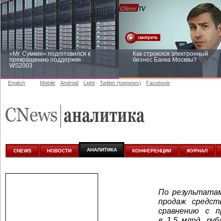
«Mr. Сумкин» подготовился к
Как строился электронный
прекращению поддержки
бизнес Банка Москвы?
WS2003
English
Mobile
Android
Light
Twitter (topnews)
Facebook
Заоблачная оптимизация: как
Рейтинг CNewsInfrastructure 20
Faberlic изменил подход к
приглашаем участвовать
аналитике
АНАЛИТИКА
CNEWS
НОВОСТИ
КОНФЕРЕНЦИИ
ЖУРНАЛ
По результатам
продаж средс
сравнению с 
в 1,5 млрд. ру