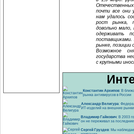
Отечественных
почти все они 
нам удалось с
рост рынка, 
довольно мало,
одерживать п
поставщиками. 
рынке, позиции 
Возможное сн
государства не
с крупными ино
Инте
Константин Архипов
: В бли
рынка антивирусов в России
Александр Велигура
: Федера
ИТ-изделий
на внешние рынки
Владимир Гайкович
: В 2003 
он не переживал за последние
Сергей Груздев
: Мы наблюдае