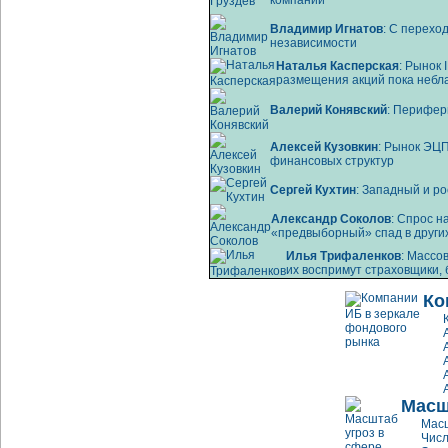
компании
Владимир Игнатов
: С перех
независимости
Наталья Касперская
: Рынок
размещения акций пока небл
Валерий Конявский
: Перифер
Алексей Кузовкин
: Рынок ЭЦП
финансовых структур
Сергей Кухтин
: Западный и р
Александр Соколов
: Спрос 
«предвыборный» спад в други
Илья Трифаленков
: Массо
их воспримут страховщики, 
Ко
Масш
Масш
Числ