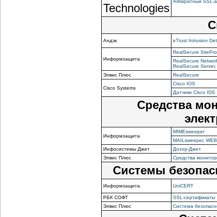
Аппаратный SSL-ак
Technologies
С
Андэк
eTrust Intrusion De
RealSecure SitePro
Информзащита
RealSecure Network
RealSecure Server,
Элвис Плюс
RealSecure
Cisco IOS
Cisco Systems
Датчики Cisco IDS
Средства мо
элек
MIMEsweeper
Информзащита
MAILsweeper, WEBs
Инфосистемы Джет
Дозор-Джет
Элвис Плюс
Средства монитор
Системы безопас
Информзащита
UniCERT
РБК СОФТ
SSL-сертификаты
Элвис Плюс
Система безопасн