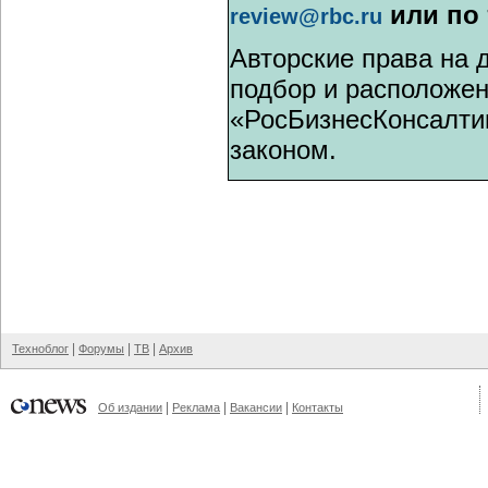
или по
review@rbc.ru
Авторские права на 
подбор и расположе
«РосБизнесКонсалти
законом.
|
|
|
Техноблог
Форумы
ТВ
Архив
|
|
|
Об издании
Реклама
Вакансии
Контакты