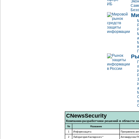
Экон
Само
Безо
Ми
Ры
CNewsSecurity
Компании-разработчики
решений в области з
№
Название
1
Информзащита
Программно-ап
2
Лаборатория Касперского *
Антивирусное П