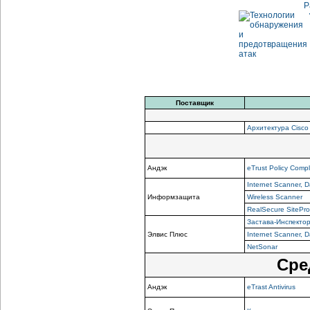
Р
Поставщик
Архитектура Cisco
Андэк
eTrust Policy Comp
Internet Scanner, 
Информзащита
Wireless Scanner
RealSecure SitePro
Застава-Инспекто
Элвис Плюс
Internet Scanner, 
NetSonar
Сре
Андэк
eTrast Antivirus