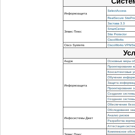
Систе
SelectAccess
Информзащита
RealSecure SitePro
Застава 3.3
SmartCenter
Элвис Плюс
Site Protector
CiscoWorks
Cisco Systems
CiscoWorks VPN/Se
Ус
Андэк
Основные меры о
Проектирование к
Консалтинговые у
Обучение информ
Защита информаци
Информзащита
Проектирование 
Создание системы
Создание систем
Обеспечение безо
Обследование за
Анализ рисков
Инфосистемы Джет
Разработка корпо
Аттестация систе
Комплексное обс
Элвис Плюс