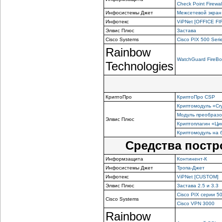
Check Point Firewa
Инфосистемы Джет
Межсетевой экра
Инфотекс
ViPNet [OFFICE F
Элвис Плюс
Застава
Cisco Systems
Cisco PIX 500 Serie
Rainbow
WatchGuard FireBo
Technologies
КриптоПро
КриптоПро CSP
Криптомодуль
«Cr
Модуль преобраз
Элвис Плюс
Криптоплагин «Ци
Криптомодуль на 
Средства постр
Информзащита
Континент-К
Инфосистемы Джет
Тропа-Джет
Инфотекс
ViPNet [CUSTOM]
Элвис Плюс
Застава 2.5 и 3.3
Cisco PIX серии 5
Cisco Systems
Cisco VPN 3000
Rainbow