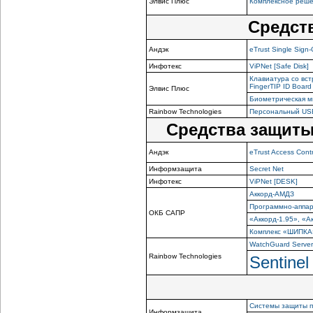
Элвис Плюс
Комплексное решен
Средст
Андэк
eTrust Single Sign
Инфотекс
ViPNet [Safe Disk]
Клавиатура со вс
FingerTIP ID Boar
Элвис Плюс
Биометрическая м
Rainbow Technologies
Персональный USB
Средства защиты
Андэк
eTrust Access Contr
Информзащита
Secret Net
Инфотекс
ViPNet [DESK]
Аккорд-АМДЗ
Программно-аппа
ОКБ САПР
«Аккорд-1.95»,
«Ак
Комплекс «ШИПКА
WatchGuard Serve
Rainbow Technologies
Sentinel
Системы защиты 
Информзащита