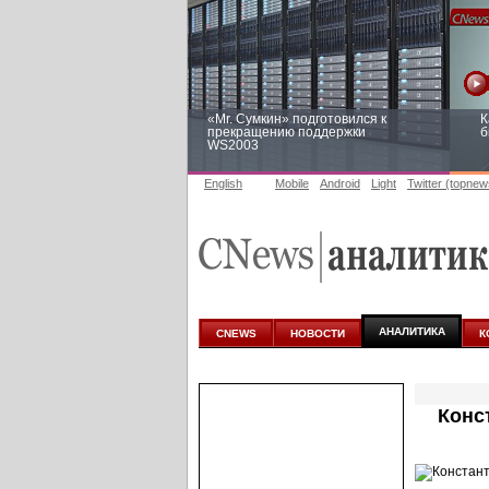
«Mr. Сумкин» подготовился к
К
прекращению поддержки
б
WS2003
English
Mobile
Android
Light
Twitter (topnew
Заоблачная оптимизация: как
Р
Faberlic изменил подход к
п
аналитике
АНАЛИТИКА
CNEWS
НОВОСТИ
К
Конс