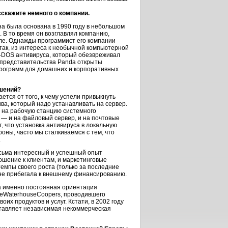
сскажите немного о компании.
на была основана в 1990 году в небольшом
). В то время он возглавлял компанию,
ле. Однажды программист его компании
так, из интереса к необычной компьютерной
S-DOS антивируса, который обезвреживал
, представительства Panda открыты
 программ для домашних и корпоративных
ешений?
тся от того, к чему успели привыкнуть
ива, который надо устанавливать на сервер.
ся на рабочую станцию системного
с — и на файловый сервер, и на почтовые
, что установка антивируса в локальную
роны, часто мы сталкиваемся с тем, что
.
весьма интересный и успешный опыт
ошение к клиентам, и маркетинговые
емпы своего роста (только за последние
у не прибегала к внешнему финансированию.
а именно постоянная ориентация
iceWaterhouseCoopers, проводившего
их продуктов и услуг. Кстати, в 2002 году
ставляет независимая некоммерческая