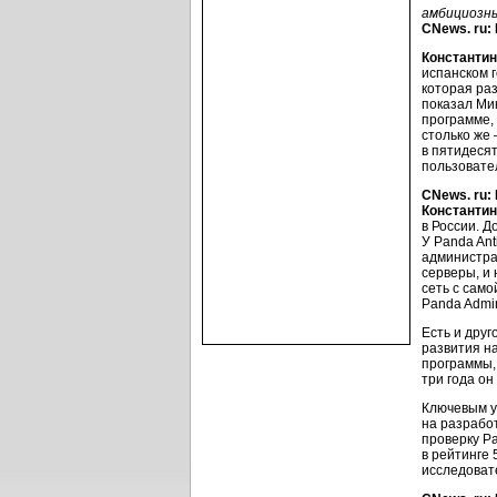
амбициозны
CNews. ru:
Константин
испанском 
которая ра
показал Ми
программе,
столько же 
в пятидеся
пользовате
CNews. ru:
Константин
в России. Д
У Panda Ant
администрат
серверы, и 
сеть с само
Panda Admin
Есть и друг
развития н
программы,
три года он
Ключевым у
на разрабо
проверку Pa
в рейтинге
исследовате