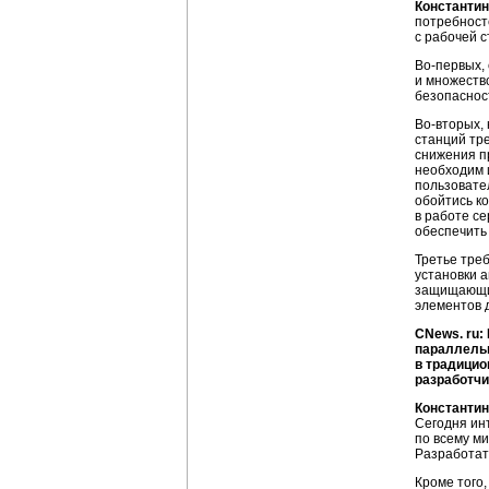
Константин
потребност
с рабочей 
Во-первых,
и множеств
безопасност
Во-вторых,
станций тр
снижения пр
необходим 
пользовате
обойтись ко
в работе с
обеспечить
Третье тре
установки а
защищающий
элементов 
CNews. ru:
параллельн
в традицио
разработчи
Константин
Сегодня ин
по всему м
Разработат
Кроме того,