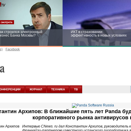
ак строился электронный
ИКТ в страховании:
изнес Банка Москвы?
эффективность в новых условиях
s)
Facebook
ейтинг CNewsInfrastructure 2015:
Информационная безопасность
риглашаем участвовать
бизнеса и госструктур: развитие в
новых условиях
ОНФЕРЕНЦИИ
ЖУРНАЛ
ТЕХНИКА
ТВ
тантин Архипов: В ближайшие пять лет Panda буд
корпоративного рынка антивирусов 
Интервью CNews. ru дал Константин Архипов, руководитель ко
франчайзи-партнером известного испанского разработчика а