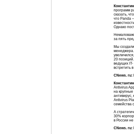
Константин
программ р
сказать, чт
что Panda —
известности
Однако пос
Немаловажну
за пять пр
Мы создали
менеджера.
увеличился,
20 позиций
ведущих IT
встретить в
CNews. ru:
Константин
Antivirus 
на крупные
антивирус,
Antivirus P
семейства 
А стратеги
30% корпор
в России не
CNews. ru: