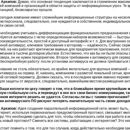
 Архипов:
Думаю, что основная тенденция заключается в стремлении максим
ей компаний и организаций в области защиты от информационных угроз. Те вр
станцией, безвозвратно прошли.
 сегодня компании имеют сложнейшие информационные структуры на нескол
ом персонала, следовательно, они нуждаются в собственном, индивидуаль
и своих сетей.
 необходимо учитывать дифференциацию функционального предназначения н
ебуются антивирусы с четко определенным набором возможностей — быстры
оизводительности, простой и доступный интерфейс и т. п. Для внутренних сер
иной антивирус, ключевое требование к которому — надёжность. Сейчас сер
лей, на них работают критически важные для предприятия приложения, поэт
мпании в тысячи долларов убытков. Естественно, что как бы ни были опасны 
ервера, он не нужен предприятию. Второе требование к антивирусу для серве
 бесперебойную работу: после установки антивируса не должна требоваться 
бование не столь обязательно, но крайне желательно для крупных компаний
нтивируса на сервер. И, наконец, компаниям с развитой локальной сетью, кро
 сетевой периметр. Должен сказать, что в последнее время именно периме
для защиты от вирусов и, следовательно, важнейшим местом размещения ант
 Ваши коллеги по цеху говорят о том, что в ближайшее время крупнейшие
ую глобальную сеть и переведут в нее все свои бизнес-коммуникации, та
нном интернете решить не удается. Согласны ли вы с такими прогнозами? 
ки антивирусного ПО рискуют потерять значительную часть своих доходо
 Архипов:
Идея создания параллельной информационной сети, может быть, и
тернет, используя первоначально предусмотренный протокол, связывает ми
иру. Что необходимо сделать для того, чтобы обезопасить себя при работе в
ь новый протокол? Сменить все системы, работающие с интернетом? Это не
 стоит помнить о том, что для тех случаев, когда действительно необходим 