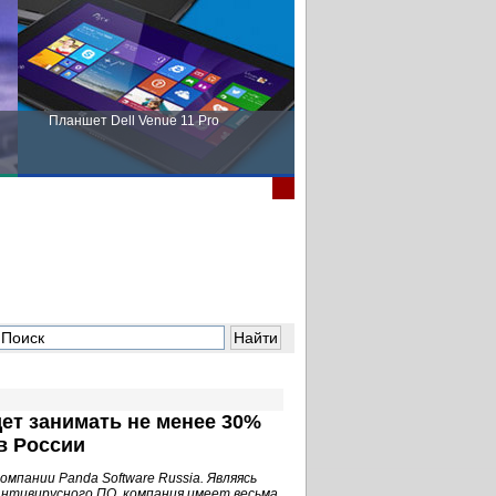
Планшет Dell Venue 11 Pro
Пора выбирать Fujitsu!
ет занимать не менее 30%
в России
мпании Panda Software Russia. Являясь
нтивирусного ПО, компания имеет весьма