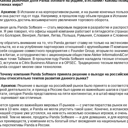
 Какова рыночная доля Panda Software на родине, в Испании? Каковы пози
егионах мира?
 Архипов:
В Испании и на корпоративном рынке, и на рынке конечных пользо
и она растет год от года. Например, в прошлом году объем продаж в Испании
и удалось достичь восьмикратного увеличения торгового оборота.
авная цель Panda Software — стать мировым лидером в разработке и распрос
я. Я уже говорил, что офисы нашей компании работают в пятидесяти странах 
это Болгария, Венгрия, Латвия, Литва, Польша, Румыния, Словакия и Словени
чу обратить внимание на то, что Panda делает ставку не только на экстенси
ельств, но и на углубление партнерских отношений с крупнейшими IT-компан
 себя создание совместного предприятия с Founder Group, вторым по значи
 в Китае, и сотрудничество с акционерным обществом Ateker Information&Con
вые точки Тайваня. В прошлом году Panda Software наладила тесные отношени
G, вступила в Citrix Business Alliance и в OPSEC. Традиционно тесным являетс
anda создает многие свои технологии.
 Почему компания Panda Software приняла решение о выходе на российск
озы относительно темпов развития данного рынка?
 Архипов:
Решение о выходе на российский рынок было принято в соответс
ной деятельности, и приход в Россию был одним из важнейших шагов в стр
Кстати, сегодня Panda представлена на пяти континентах, и в штаб-квартире
 оценивают как отличные.
яется одним из важнейших мировых IT-рынков — с учетом пиратства рынок ее 
м в 10 млн. евро, и Panda не могла упустить такой шанс. Конечно, в испанс
нашей стране уже устоялся, на нем есть несколько основных игроков, и очен
елей. Тем не менее, продукты Panda Software — и для домашних, и для кор
ых преимуществ, у компании есть богатый опыт вхождения на национальные р
ь перспективы Panda в России.