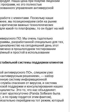
родукт. Наша цена при покупке лицензий
 программ, но это полностью
изованного управления антивирусной
работе с клиентами. Поскольку наши
жнее, мы позиционируем себя на рынке
в критически важных технологических
 для какой-то платформы, то он будет на ней
тивирусного ПО. Мы очень тщательно
ограммы, разработанной специально для тех,
цена/качество на сегодняшний день этот
отмечено в прошлогоднем тестировании
дёжный и простой в использовании
е стабильной системы поддержки клиентов
кой антивирусного ПО», слишком узко
я «антивирусным решением», — набор
оценную систему информационной
служба спасения от вирусов, и система
еской поддержки и консультирования наших
циалисты. Это то, что нас объединяет.
тает круглосуточно (Panda Software была
 и по праву гордится этим фактом),
обязательно перейдем на тот режим, который