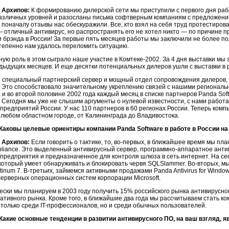
 Архипов:
К формированию дилерской сети мы приступили с первого дня раб
азличных уровней и разосланы письма софтверным компаниям с предложением
о поначалу отзывы нас обескуражили. Все, кто взял на себя труд протестиров
 отличный антивирус, но распространять его не хотел никто — по причине п
 брэнда в России! За первые пять месяцев работы мы заключили не более по
тепенно нам удалось переломить ситуацию.
ю роль в этом сыграло наше участие в Комтеке-2002. За 4 дня выставки мы з
едыдущих месяцев. И еще десятки потенциальных дилеров ушли с выставки в
 специальный партнерский сервер и мощный отдел сопровождения дилеров, 
 Это способствовало значительному укреплению связей с нашими региональ
 и во второй половине 2002 года каждый месяц в списке партнеров Panda So
. Сегодня мы уже не слышим аргументы о нулевой известности, с нами работа
- предприятий России. У нас 110 партнеров в 60 регионах России. Теперь к
 любом областном городе, от Калининграда до Владивостока.
 Каковы целевые ориентиры компании Panda Software в работе в России н
 Архипов:
Если говорить о тактике, то, во-первых, в ближайшее время мы п
Appliance. Это выделенный антивирусный сервер, программно-аппаратное ант
 предприятия и предназначенное для контроля шлюза в сеть интернет. На с
 который умеет обнаруживать и блокировать червя SQLSlammer. Во-вторых, 
latinum 7. В-третьих, займемся активными продажами Panda Antivirus for Wind
серверных операционных систем корпорации Microsoft.
чески мы планируем в 2003 году получить 15% российского рынка антивирусно
ативного рынка. Кроме того, в ближайшие два года мы рассчитываем стать ко
 только среди IT-профессионалов, но и среди обычных пользователей.
 Какие основные тенденции в развитии антивирусного ПО, на ваш взгляд,