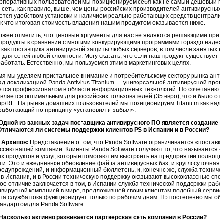
орпоративных пользователей мы позиционируем себя как не самый дешёвый п
 сеть, как правило, выше, чем цены российских производителей антивирусных
ется удобством установки и наличием реально работающих средств централ
ак что итоговая стоимость владения нашим продуктом оказывается ниже.
лжен отметить, что ценовые аргументы для нас не являются решающими при 
продукты в сравнении с многими конкурирующими программами гораздо наде
 как поставщика антивирусной защиты любых серверов, в том числе занятых 
 для сетей любой сложности. Могу сказать, что если наш продукт существует
аботать. Естественно, мы пользуемся этим в маркетинговых целях.
емя мы уделяем пристальное внимание и потребительскому сектору рынка ан
ад локализацией Panda Antivirus Titanium — универсальной антивирусной пр
яется профессионалом в области информационных технологий. По сочетанию 
является оптимальным для российских пользователей (35 евро), что и было 
ip/RE. На рынке домашних пользователей мы позиционируем Titanium как на
 работающий по принципу «установил-и-забыл».
 Одной из важных задач поставщика антивирусного ПО является создани
 Отличаются ли системы поддержки клиентов PS в Испании и в России?
 Архипов:
Представление о том, что Panda Software ограничивается «постав
иссию нашей компании. Клиенты Panda Software получают то, что называетс
х продуктов и услуг, которые помогают им выстроить на предприятии полн
ти. Это и ежедневное обновление файла антивирусных баз, и круглосуточная 
редупреждений, и информационный бюллетень, и, конечно же, служба технич
 в Испании, и в России техническую поддержку оказывают высококлассные спе
ое отличие заключается в том, в Испании служба технической поддержки рабо
ивирусной компанией в мире, предложившей своим клиентам подобный сервис,
 эта служба пока функционирует только по рабочим дням. Но постепенно мы 
андартом для Panda Software.
 Насколько активно развивается партнерская сеть компании в России?