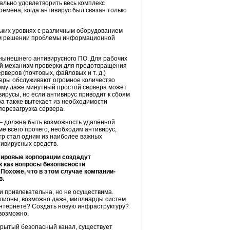
ально удовлетворить весь комплекс
емена, когда антивирус был связан только
ьких уровнях с различным оборудованием
ном решении проблемы информационной
ынешнего антивирусного ПО. Для рабочих
й механизм проверки для предотвращения
веров (почтовых, файловых и т. д.)
веры обслуживают огромное количество
ому даже минутный простой сервера может
вирусы, но если антивирус приводит к сбоям
ра также вытекает из необходимости
перезагрузка сервера.
 — должна быть возможность удалённой
ме всего прочего, необходим антивирус,
тр стал одним из наиболее важных
ивирусных средств.
 мировые корпорации создадут
к как вопросы безопасности
Похоже, что в этом случае компании-
в.
 привлекательна, но не осуществима.
ллионы, возможно даже, миллиарды систем
 интернете? Создать новую инфраструктуру?
возможно.
закрытый безопасный канал, существует