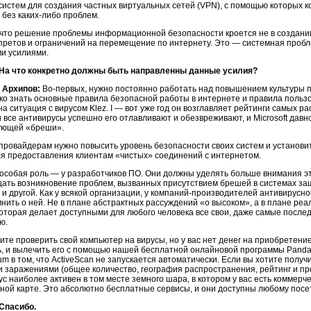
систем для создания частных виртуальных сетей (VPN), с помощью которых к
 без каких-либо проблем.
 что решение проблемы информационной безопасности кроется не в создании
претов и ограничений на перемещение по интернету. Это — системная пробл
и усилиями.
 На что конкретно должны быть направленны данные усилия?
 Архипов:
Во-первых, нужно постоянно работать над повышением культуры 
ко знать основные правила безопасной работы в интернете и правила пользо
а ситуация с вирусом Klez. I — вот уже год он возглавляет рейтинги самых ра
 все антивирусы успешно его отлавливают и обезвреживают, и Microsoft давн
ующей «бреши».
 провайдерам нужно повысить уровень безопасности своих систем и устано
ля предоставления клиентам «чистых» соединений с интернетом.
, особая роль — у разработчиков ПО. Они должны уделять больше внимания эт
ать возникновение проблем, вызванных присутствием брешей в системах защ
ь и другой. Как у всякой организации, у компаний-производителей антивирусн
нить о ней. Не в плане абстрактных рассуждений «о высоком», а в плане реа
которая делает доступными для любого человека все свои, даже самые после
ю.
тите проверить свой компьютер на вирусы, но у вас нет денег на приобретен
ь, и вылечить его с помощью нашей бесплатной онлайновой программы Panda 
ium в том, что ActiveScan не запускается автоматически. Если вы хотите полу
 заражениями (общее количество, география распространения, рейтинг и про
с наиболее активен в том месте земного шара, в котором у вас есть коммерч
сной карте. Это абсолютно бесплатные сервисы, и они доступны любому пос
 Спасибо.