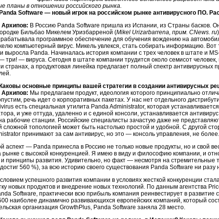
е планы в отношении российского рынка.
 Panda Software — новый игрок на российском рынке антивирусного ПО. Ра
 Архипов:
В Россию Panda Software пришла из Испании, из Страны басков. О
городке Бильбао Микелем Уризбарреной (
Mikel Urizarbarrena, прим. CNews. ru
зрабатывала программное обеспечение для обучения вождению на автомоби
келю компьютерный вирус. Микель увлекся, стать собирать информацию. Вот 
 и выросла Panda. Начиналась история компании с трех человек в штате и M
— три! — вируса. Сегодня в штате компании трудится около семисот человек
ти странах, а продуктовая линейка предлагает полный спектр антивирусных
лей.
 Каковы основные принципы вашей стратегии в создании антивирусных р
 Архипов:
Мы предлагаем продукт, идеология которого принципиально отличае
опустим, речь идет о корпоративных пакетах. У нас нет отдельного дистрибут
ivirus есть специальная утилита Panda Administrator, которая устанавливает
ора, и уже оттуда, удаленно и с единой консоли, устанавливается антивиру
на рабочие станции. Российские специалисты зачастую даже не представляют
й сложной топологией может быть настолько простой и удобной. С другой сто
istrator принимают за сам антивирус, но это — консоль управления, не более
ой аспект — Panda принесла в Россию не только новые продукты, но и свой 
а рынке с высокой конкуренцией. Я имею в виду и философию компании, и отн
 и принципы развития. Удивительно, но факт — несмотря на стремительные т
 достиг 560 %), за всю историю своего существования Panda Software ни раз
словием успешного развития компании в условиях жесткой конкуренции стал
тку новых продуктов и внедрение новых технологий. По данным агентства Pr
nda Software, практически всю прибыль компания реинвестирует в развитие сво
 500 наиболее динамично развивающихся европейских компаний, который со
льская организация GrowthPlus, Panda Software заняла 28 место.