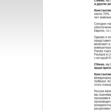
CNews. ru:
и других р
Константин
около 70%, 
лет компани
Сегодня гл
обеспечени
Европе, то 
Однако я хо
представит
включают в
компьютеров
Panda торго
Packard и L
с которой P
CNews. ru:
ваши прогн
Константин
международ
Software. 
этого плана
Россия явл
мы оценивае
программ в 
производит
конкурентн
расцениват