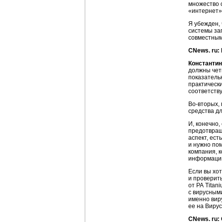
множество 
«интернет»
Я убежден,
системы за
совместным
CNews. ru:
Константин
должны чет
показательн
практически
соответств
Во-вторых,
средства д
И, конечно
предотвращ
аспект, ест
и нужно пом
компания, 
информаци
Если вы хо
и проверит
от PA Titan
с вирусными
именно виру
ее на Виру
CNews. ru: