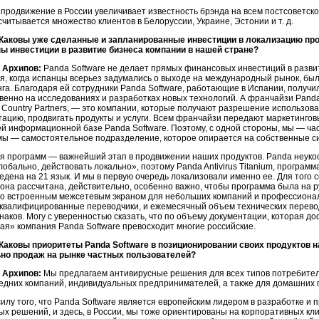
 продвижение в России увеличивает известность брэнда на всем постсоветско
считывается множество клиентов в Белоруссии, Украине, Эстонии и т. д.
 Каковы уже сделанные и запланированные инвестиции в локализацию пр
ы инвестиции в развитие бизнеса компании в нашей стране?
 Архипов:
Panda Software не делает прямых финансовых инвестиций в разви
мя, когда испанцы всерьез задумались о выходе на международный рынок, б
га. Благодаря ей сотрудники Panda Software, работающие в Испании, получи
венно на исследованиях и разработках новых технологий. А франчайзи Panda 
 Country Partners, — это компании, которые получают разрешение использова
утацию, продвигать продукты и услуги. Всем франчайзи передают маркетингов
ей информационной базе Panda Software. Поэтому, с одной стороны, мы — ч
, мы — самостоятельное подразделение, которое опирается на собственные с
я программ — важнейший этап в продвижении наших продуктов. Panda неук
обально, действовать локально», поэтому Panda Antivirus Titanium, програ
едена на 21 язык. И мы в первую очередь локализовали именно ее. Для того 
она рассчитана, действительно, особенно важно, чтобы программа была на р
со встроенным межсетевым экраном для небольших компаний и профессионалов
 квалифицированные переводчики, и ежемесячный объем технических перевод
наков. Могу с уверенностью сказать, что по объему документации, которая д
ая» компания Panda Software превосходит многие российские.
 Каковы приоритеты Panda Software в позиционировании своих продуктов
но продаж на рынке частных пользователей?
 Архипов:
Мы предлагаем антивирусные решения для всех типов потребител
редних компаний, индивидуальных предпринимателей, а также для домашних 
силу того, что Panda Software является европейским лидером в разработке и
х решений, и здесь, в России, мы тоже ориентированы на корпоративных клие