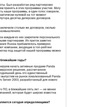
оты. Был разработан ряд партнерских
 принять в этих программах участие. Могу
ать наши программы, в один голос говорили,
рактически нулевой на тот момент
лутора десятка дилерских договоров.
аключили столько же договоров, сколько
 размышлениях.
за каждым из них закрепили персонального
ными партнерами. Их приток заметно
ftware Russia прибавлялось примерно
ют компании, входящие в топ-рейтинг
омпьютер под защитой нашей программы можно
а ближайшие годы?
ланируем начать активные продажи Panda
ивирусное решение, рассчитанное
егодняшний день это единственный
мы выпустим на рынок локализованный Panda
ows Server 2003, разработанный для нового
го ПО, в ближайшие пять лет — не менее
мпанией, которая будет широко известна
 являются сегодня определяющими?