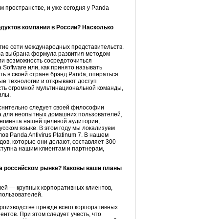
м пространстве, и уже сегодня у Panda
одуктов компании в России? Насколько
тие сети международных представительств.
ыла выбрана формула развития методом
ли возможность сосредоточиться
Software или, как принято называть
ть в своей стране брэнд Panda, опираться
ые технологии и открывают доступ
асть огромной мультинациональной команды,
илы.
оснительно следует своей философии
мма для неопытных домашних пользователей,
сегмента нашей целевой аудитории,
усском языке. В этом году мы локализуем
 Panda Antivirus Platinum 7. В нашем
ов, которые они делают, составляет 300-
оступна нашим клиентам и партнерам,
 на российском рынке? Каковы ваши планы
ей — крупных корпоративных клиентов,
пользователей.
 производстве прежде всего корпоративных
нтов. При этом следует учесть, что