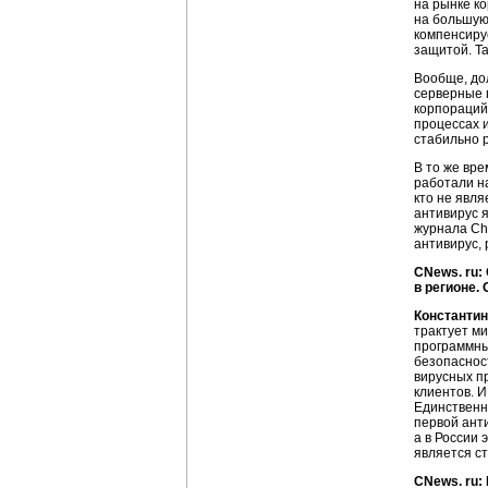
на рынке к
на большую
компенсиру
защитой. Т
Вообще, до
серверные 
корпораций
процессах и
стабильно р
В то же вр
работали н
кто не явл
антивирус 
журнала Ch
антивирус,
CNews. ru:
в регионе.
Константин
трактует м
программны
безопаснос
вирусных п
клиентов. И
Единственн
первой ант
а в России
является ст
CNews. ru: