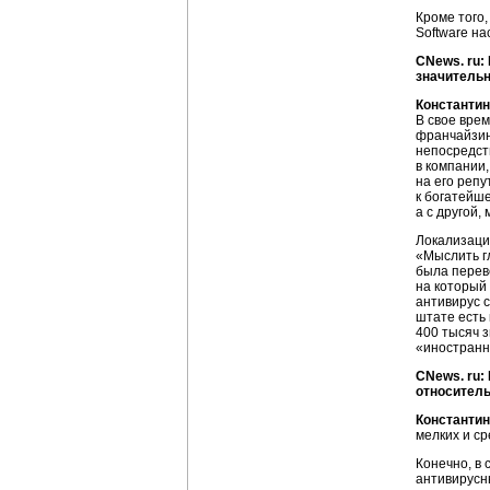
Кроме того,
Software на
CNews. ru:
значительн
Константин
В свое вре
франчайзин
непосредст
в компании,
на его реп
к богатейш
а с другой
Локализаци
«Мыслить гл
была перев
на который 
антивирус 
штате есть
400 тысяч з
«иностранн
CNews. ru:
относитель
Константин
мелких и с
Конечно, в 
антивирусны