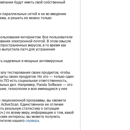
омпании будут иметь свой собственный
 параллельных сетей и не во введении
ема, и решить ее можно только
пользования интернетом. Все пользователи
вания электронной почтой. В этом смысле
спространенных вирусов, в то время как
о выпустила патч для устранения
вить надежные и мощные антивирусные
апу тестирования своих продуктов, чтобы
иты своих продуктов. Но это — только один
ого ПО есть социальная ответственность,
льных дел. Например, Panda Software — это
дние, технологии и всю имеющуюся у нее
ие лицензионной программы, вы сможете
ActiveScan. Единственное ее отличие
чить реальную статистику о ситуации
ч.) по всему миру, информацию о том, какой
еские интересы, вы можете получить
етителю нашего
сервера
.