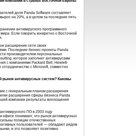
ции компании в странах Восточной Европы
вателей доля Panda Software составляет
 вырос на 20%, а в целом за последние пять
транении антивирусного программного
мира. Если говорить конкретно о Восточной
я.
вное расширение сети своих
иями. Последние бизнес-проекты Panda
мости производителем персональных
sulting, которое заполнит антивирусами
я с компаниями Packard Bell, Hewlett-
я сотрудничество с Microsoft, совместно
ий рынок антивирусных систем? Каковы
твии с генеральным планом расширения
атегии расширения сферы бизнеса Panda
 нашей компании результаты воплощения
антивирусного ПО в 2003 году
ком офисе понимают, что рынок антивирусных
ь сильны позиции отечественных
поративных пользователей — обладают рядом
ынки, и это позволяет позитивно