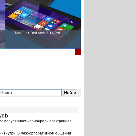
Планшет Dell Venue 11 Pro
Пора выбирать Fujitsu!
web
ную популярность приобрели электронная
ю изнутри. В межкорпоративном общении