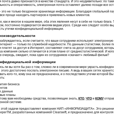
 почта давно признается в качестве стандарта. И это неудивительно: по таки
ьность и оперативность, электронная почта оставляет далеко позади все ос
 это не только бездонное хранилище информации. Благодаря глобальной па
 все проще находить партнеров и привлекать новых клиентов.
, как и многое в нашем мире, оба этих явления несут в себе не только блага. 
ом, постоянно подвергается многим видам угроз. Среди них следует особо в
сть утечки конфиденциальной информации.
роизводительности
заблуждаетесь, если считаете, что ваши сотрудники используют электронную 
 Интернет — только по служебной надобности. По данным статистики, более 
 платят за доступ в Интернет, составляют счета за досуг сотрудников, котор
а компания сильно отличается в этом плане от среднестатистической. И кого
ою очередь, ожидает, пока один из сотрудников «скачает» любимый фильм?
онфиденциальной информации
сь ли вы хотя бы раз о том, сложно ли в современном мире украсть конфид
 этого достаточно послать электронное письмо. А ведь в ваших сетях храни
вать
кого-то,
кому она не предназначена, и о последствиях утечки которой Вы
ыть:
ития бизнеса
ентов
е данные
вые планы.
тому вам необходимы средства, позволяющие знать,
КТО
,
ЧТО
и
КОМУ
отпра
нной системе.
 этой задачи предоставляет компания НИП «ИНФОРМЗАЩИТА». Это решение 
perTM, разработанных компанией Clearswift, и предназначено для контрол