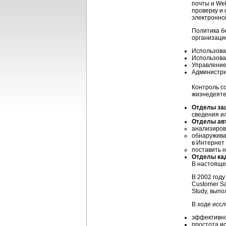
почты и
We
проверку и
электронно
Политика б
организаци
Использова
Использова
Управление
Администри
Контроль с
жизнедеяте
Отделы за
сведения и
Отделы ав
анализиров
обнаружива
в Интернет 
поставить 
Отделы ка
В настояще
В 2002 год
Customer Sa
Study, выпо
В ходе исс
эффективно
простота и