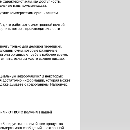
м характеристикам, как доступность,
тальные виды коммуникаций.
утине коммерческим организациям
Тот, кто работает с электронной почтой
ыделить потерю производительности
почту только для деловой переписки,
половины сумм, которые различные
ый они организуют себе в рабочее время.
 винить, если вы ждете важное письмо,
енциальную информацию? В некоторых
тся достаточно информации, которая может
 даже думаете с содроганием. Например,
вил и
ОТ КОГО
получил в вашей
базируется на семействе продуктов
я содержимого сообщений электронной