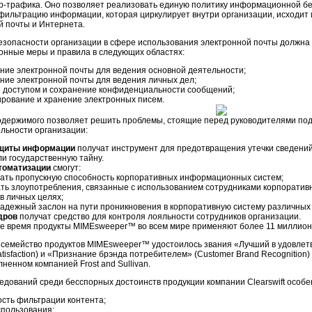
b-трафика.
Оно позволяет реализовать единую политику информационной бе
 фильтрацию информации, которая циркулирует внутри организации, исходит и
й почты и Интернета.
езопасности организации в сфере использования электронной почты должна
онные меры и правила в следующих областях:
ние электронной почты для ведения основной деятельности;
ние электронной почты для ведения личных дел;
 доступом и сохранение конфиденциальности сообщений;
рование и хранение электронных писем.
одержимого позволяет решить проблемы, стоящие перед руководителями по
льности организации:
щиты информации
получат инструмент для предотвращения утечки сведени
ли государственную тайну.
томатизации
смогут:
ать пропускную способность корпоративных информационных систем;
ть злоупотребления, связанные с использованием сотрудниками корпоратив
в личных целях;
надежный заслон на пути проникновения в корпоративную систему различных
дров
получат средство для контроля лояльности сотрудников организации.
е время продукты MIMEsweeper™ во всем мире применяют более 11 миллион
у семейство продуктов MIMEsweeper™ удостоилось звания «Лучший в удовлетв
tisfaction) и «Признание брэнда потребителем» (Customer Brand Recognition
лненном компанией Frost and Sullivan.
ледований среди бесспорных достоинств продукции компании Clearswift особ
сть фильтрации контента;
спользования;