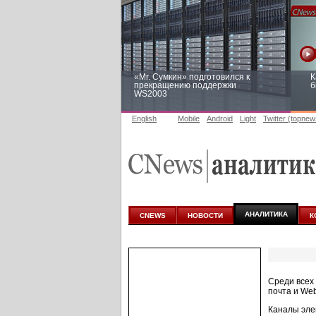
«Mr. Сумкин» подготовился к
К
прекращению поддержки
б
WS2003
English
Mobile
Android
Light
Twitter (topnew
Заоблачная оптимизация: как
Р
Faberlic изменил подход к
п
аналитике
АНАЛИТИКА
CNEWS
НОВОСТИ
К
Среди всех
почта и
Web
Каналы эле