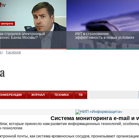
ак строился электронный
ИКТ в страховании:
изнес Банка Москвы?
эффективность в новых условиях
s)
Facebook
ейтинг CNewsInfrastructure 2015:
Информационная безопасность
риглашаем участвовать
бизнеса и госструктур: развитие в
новых условиях
ОНФЕРЕНЦИИ
ЖУРНАЛ
ТЕХНИКА
ТВ
Система мониторинга
e-mail
и 
 благ, которые принесло нам развитие информационных технологий, особен
-технологии.
ктронной почты, как система кровеносных сосудов, пронизывают организаци