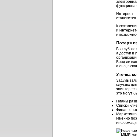
электронная
функционал
Интернет —
становится
К сожалению
и Интернет
и возможно
Потеря п
Вы глубоко 
а доступ в
организации
Вряд ли ваш
а оно, в св
Утечка к
Задумывали
случаях для
заинтересо
это могут б
Планы разв
Списки кли
Финансовы
Маркетинго
Именно поэ
информацио
Решение
MIMEswee