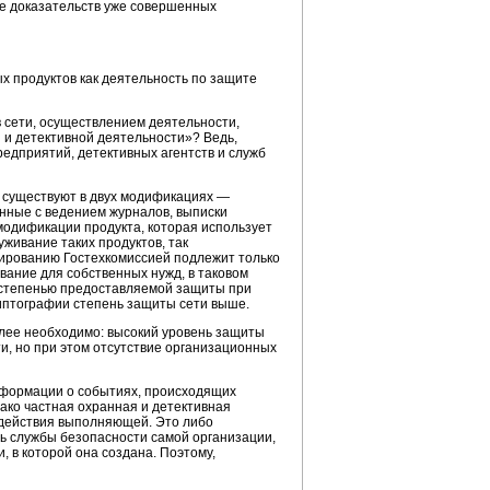
е доказательств уже совершенных
 продуктов как деятельность по защите
в сети, осуществлением деятельности,
и детективной деятельности»? Ведь,
редприятий, детективных агентств и служб
 существуют в двух модификациях —
анные с ведением журналов, выписки
 модификации продукта, которая использует
живание таких продуктов, так
зированию Гостехкомиссией подлежит только
вание для собственных нужд, в таковом
 степенью предоставляемой защиты при
риптографии степень защиты сети выше.
лее необходимо: высокий уровень защиты
и, но при этом отсутствие организационных
информации о событиях, происходящих
нако частная охранная и детективная
 действия выполняющей. Это либо
ть службы безопасности самой организации,
 в которой она создана. Поэтому,