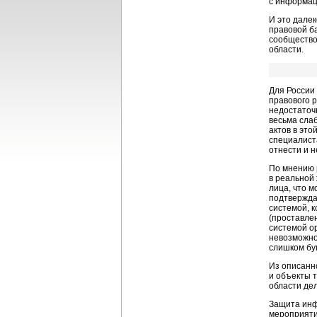
с информац
И это дале
правовой б
сообщество
области.
Для России
правового 
недостаточ
весьма сла
актов в эт
специалист
отнести и 
По мнению 
в реальной
лица, что 
подтвержда
системой, 
(проставле
системой о
невозможно
слишком бу
Из описанн
и объекты 
области дел
Защита инф
мероприяти