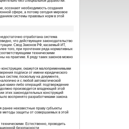
уднительно без специальной доработки.
аче, осознают необходимость создания
онной сфере, а потому сегодня мировое
зданием системы правовых норм в этой
 недостаточно отработана система
евидно, что действующее законодательство
уации. Свод Законов РФ, касаемый ИТ,
олее того, при прочтении ряда нормативных
с соответствующими техническими
ы на практике. К ряду таких законов можно
не конструкции, окажутся малоприменимыми
оверения подписи от имени юридического
ых систем, поскольку на документе,
налогично и с любой автоматической
щью каких-либо операций: подтверждение
) должно производится владеющей этой
нии этих законодательных конструкций
было воспринято разработчиками закона
я ранее неизвестные праву субъекты
ие методы защиты от совершаемых в этой
 техническими. Естественно, проводить
ационной безопасности