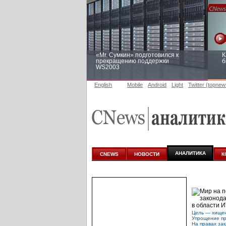
«Mr. Сумкин» подготовился к
К
прекращению поддержки
б
WS2003
English
Mobile
Android
Light
Twitter (topnew
Заоблачная оптимизация: как
Р
Faberlic изменил подход к
п
аналитике
АНАЛИТИКА
CNEWS
НОВОСТИ
К
Цель — хище
Упрощение пр
На правах за