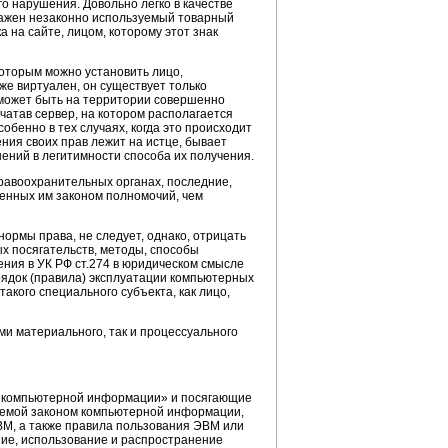
о нарушения. Довольно легко в качестве
ражен незаконно используемый товарный
 на сайте, лицом, которому этот знак
оторым можно установить лицо,
 же виртуален, он существует только
 может быть на территории совершенно
чатав сервер, на котором располагается
бенно в тех случаях, когда это происходит
ния своих прав лежит на истце, бывает
ений в легитимности способа их получения.
правоохранительных органах, последние,
енных им законом полномочий, чем
рмы права, не следует, однако, отрицать
х посягательств, методы, способы
ния в УК РФ ст.274 в юридическом смысле
рядок (правила) эксплуатации компьютерных
акого специального субъекта, как лицо,
и материального, так и процессуального
ре компьютерной информации» и посягающие
яемой законом компьютерной информации,
М, а также правила пользования ЭВМ или
ние, использование и распространение