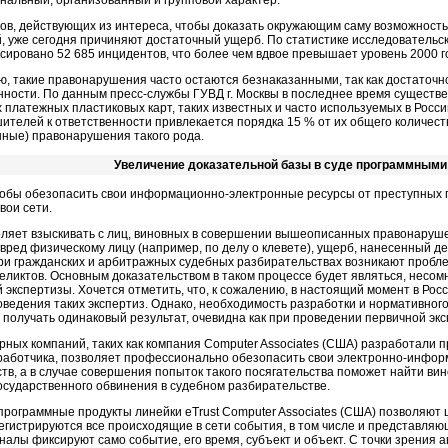
нальный, организованный и групповой характер.
ров, действующих из интереса, чтобы доказать окружающим саму возможность 
, уже сегодня причиняют достаточный ущерб. По статистике исследовательск
ировано 52 685 инцидентов, что более чем вдвое превышает уровень 2000 го
ю, такие правонарушения часто остаются безнаказанными, так как достаточн
енности. По данным пресс-службы ГУВД г. Москвы в последнее время существ
платежных пластиковых карт, таких известных и часто используемых в России
ителей к ответственности привлекается порядка 15 % от их общего количест
нные) правонарушения такого рода.
Увеличение доказательной базы в суде программными
чтобы обезопасить свои информационно-электронные ресурсы от преступных 
вои сети.
оляет взыскивать с лиц, виновных в совершении вышеописанных правонару
ред физическому лицу (например, по делу о клевете), ущерб, нанесенный де
ри гражданских и арбитражных судебных разбирательствах возникают пробле
еликтов. Основным доказательством в таком процессе будет являться, несо
й экспертизы. Хочется отметить, что, к сожалению, в настоящий момент в Ро
оведения таких экспертиз. Однако, необходимость разработки и нормативног
получать одинаковый результат, очевидна как при проведении первичной экс
ных компаний, таких как компания Сomputer Associates (США) разработали п
работчика, позволяет профессионально обезопасить свои электронно-инфо
тв, а в случае совершения попыток такого посягательства поможет найти ви
государственного обвинения в судебном разбирательстве.
программные продукты линейки eTrust Сomputer Associates (США) позволяют
егистрируются все происходящие в сети события, в том числе и представляю
рналы фиксируют само событие, его время, субъект и объект. С точки зрения 