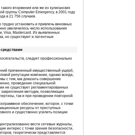
такого вторжения или же из хулиганских
ой группы Computer Emergency, в 2001 году
да в 21 756 случаев.
о трудно установить и привлечь виновных
енно увеличилось число использования
, Visa, Mastercard. Из выявленных
ва, но существуют и латентные
 средствами
посягательств, следует профессионально
шений причиненный имущественный ущерб,
ловой репутации компании, однако всегда,
мы с тем, как доказать совершение
мненно, проведение специальной
ссии не существует регламентированных
о закрепления методик, позволяющих
пертизы, так и при проведении повторной.
рограммное обеспечение, которое, с точки
рмационные ресурсы от преступных
новного и существенно усилить позиции
 централизованно вести сетевые журналы,
щие интерес с точки зрения безопасности,
авторов, теоретически представляется