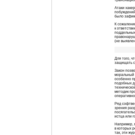
транснацио
Атаки хаке
побуждений
было зафикс
К сожалени
к ответств
поддельных 
правонаруш
(не выявле
Для того, 
защищать с
Закон позв
моральный в
особенно п
подобных д
техническо
методик пр
оперативно 
Ряд софтвер
зрения раз
посягательс
истца или 
Например, 
в которых р
так, эти жу