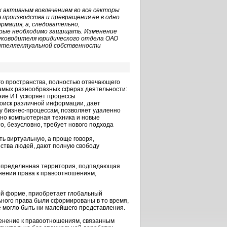
 активным вовлечением во все секторы
 производства и превращения ее в одно
рмация, а, следовательно,
орые необходимо защищать. Изменение
руководителя юридического отдела ОАО
интеллектуальной собственности
о пространства, полностью отвечающего
самых разнообразных сферах деятельности:
ние ИТ ускоряет процессы
поиск различной информации, дает
у бизнес-процессам, позволяет удаленно
ьно компьютерная техника и новые
, безусловно, требует нового подхода
 виртуальную, а проще говоря,
ства людей, дают полную свободу
е определенная территория, подпадающая
енении права к правоотношениям,
й форме, приобретает глобальный
ного права были сформированы в то время,
е могло быть ни малейшего представления.
менение к правоотношениям, связанным