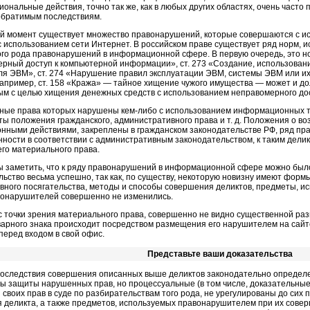
ональные действия, точно так же, как в любых других областях, очень часто 
обратимым последствиям.
й момент существует множество правонарушений, которые совершаются с исп
 с использованием сети Интернет. В российском праве существует ряд норм
ого рода правонарушений в информационной сфере. В первую очередь, это нор
рный доступ к компьютерной информации», ст. 273 «Создание, использован
я ЭВМ», ст. 274 «Нарушение правил эксплуатации ЭВМ, системы ЭВМ или их се
, например, ст. 158 «Кража» — тайное хищение чужого имущества — может и д
м с целью хищения денежных средств с использованием неправомерного до
нные права которых нарушены кем-либо с использованием информационных те
ты положения гражданского, административного права и т. д. Положения о в
онными действиями, закреплены в гражданском законодательстве РФ, ряд п
енности в соответствии с административным законодательством, к таким дел
го материального права.
ы заметить, что к ряду правонарушений в информационной сфере можно бы
льство весьма успешно, так как, по существу, некоторую новизну имеют фор
вного посягательства, методы и способы совершения деликтов, предметы, и
вонарушителей совершенно не изменились.
с точки зрения материального права, совершенно не видно существенной ра
варного знака происходит посредством размещения его нарушителем на сайте
перед входом в свой офис.
Представьте ваши доказательства
оследствия совершения описанных выше деликтов законодательно определе
бы защиты нарушенных прав, но процессуальные (в том числе, доказательны
своих прав в суде по разбирательствам того рода, не урегулированы до сих 
 деликта, а также предметов, используемых правонарушителем при их совер