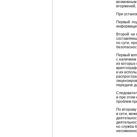
возможным 
вторжений,
При устано
Первый: по
информаци
Второй: не
составляющ
по сути, п
безопаснос
Первый воп
с наличием
из которых 
криптограф
и их испол
распростран
лицензиров
передаче д
Следовател
и при этом
проблем при
По второму
в сети, мож
деятельнос
деятельнос
но служба 
несомненно