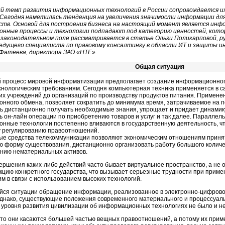
й темп развития информационных технологий в России сопровождается их
 Сегодня наметилась тенденция на увеличения значимости информации для
дств. Основой для построения бизнеса на настоящий момент является инфо
нные процессы и технологии подпадают под категорию ценностей, кот
 законодательном поле рассматривается в статье Ольги Поликарповой, 
едущего специалиста по правовому консалтингу в области ИТ и защиты 
Фатеева, директора ЗАО «НТЕ».
Общая ситуация
 процесс мировой информатизации предполагает создание информационног
хнологическим требованиям. Сегодня компьютерная техника применяется в 
ких учреждений до организаций по производству продуктов питания. Примене
нного обмена, позволяет сократить до минимума время, затрачиваемое на 
ь дистанционно получать необходимые знания, упрощает и придает динамик
ь он-лайн операции по приобретению товаров и услуг и так далее. Параллел
нные технологии постепенно вливаются в государственную деятельность, что
у регулированию правоотношений.
е средства телекоммуникации позволяют экономическим отношениям принять
ю форму существования, дистанционно организовать работу большого количе
нию нематериальных активов.
ершения каких-либо действий часто бывает виртуальное пространство, а н
кцию конкретного государства, что вызывает серьезные трудности при прим
м в связи с использованием высоких технологий.
йся ситуации обращение информации, реализованное в электронно-цифрово
Однако, существующие положения современного материального и процессуаль
лу уровня развития цивилизации об информационных технологиях не было и н
что они касаются большей частью вещных правоотношений, а потому их при