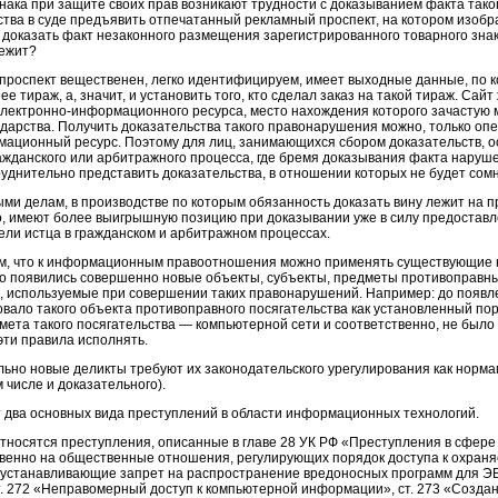
нака при защите своих прав возникают трудности с доказыванием факта таког
ства в суде предъявить отпечатанный рекламный проспект, на котором изоб
к доказать факт незаконного размещения зарегистрированного товарного знака
ежит?
проспект вещественен, легко идентифицируем, имеет выходные данные, по к
е тираж, а, значит, и установить того, кто сделал заказ на такой тираж. Сайт
 электронно-информационного ресурса, место нахождения которого зачастую
ударства. Получить доказательства такого правонарушения можно, только опе
мационный ресурс. Поэтому для лиц, занимающихся сбором доказательств, осо
ражданского или арбитражного процесса, где бремя доказывания факта наруше
руднительно представить доказательства, в отношении которых не будет сомн
ыми делам, в производстве по которым обязанность доказать вину лежит на 
, имеют более выигрышную позицию при доказывании уже в силу предоставл
ели истца в гражданском и арбитражном процессах.
ом, что к информационным правоотношения можно применять существующие но
что появились совершенно новые объекты, субъекты, предметы противоправны
, используемые при совершении таких правонарушений. Например: до появле
овало такого объекта противоправного посягательства как установленный по
мета такого посягательства — компьютерной сети и соответственно, не было т
эти правила исполнять.
ьно новые деликты требуют их законодательского урегулирования как нормам
м числе и доказательного).
 два основных вида преступлений в области информационных технологий.
относятся преступления, описанные в главе 28 УК РФ «Преступления в сфе
венно на общественные отношения, регулирующих порядок доступа к охран
устанавливающие запрет на распространение вредоносных программ для ЭВ
ст. 272 «Неправомерный доступ к компьютерной информации», ст. 273 «Созда