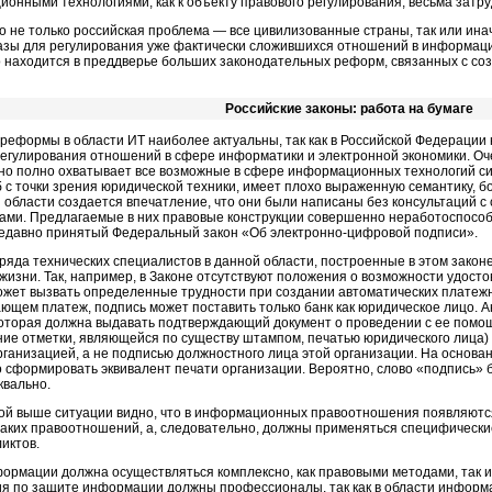
ионными технологиями, как к объекту правового регулирования, весьма затр
ко не только российская проблема — все цивилизованные страны, так или ин
азы для регулирования уже фактически сложившихся отношений в информаци
 находится в преддверье больших законодательных реформ, связанных с со
Российские законы: работа на бумаге
 реформы в области ИТ наиболее актуальны, так как в Российской Федерации
регулирования отношений в сфере информатики и электронной экономики. Оч
но полно охватывает все возможные в сфере информационных технологий сит
б с точки зрения юридической техники, имеет плохо выраженную семантику, б
ой области создается впечатление, что они были написаны без консультаций 
ами. Предлагаемые в них правовые конструкции совершенно неработоспособн
недавно принятый Федеральный закон «Об электронно-цифровой подписи».
ряда технических специалистов в данной области, построенные в этом зако
 жизни. Так, например, в Законе отсутствуют положения о возможности удост
может вызвать определенные трудности при создании автоматических платежн
ющем платеж, подпись может поставить только банк как юридическое лицо. А
которая должна выдавать подтверждающий документ о проведении с ее помо
ние отметки, являющейся по существу штампом, печатью юридического лица
рганизацией, а не подписью должностного лица этой организации. На основа
 сформировать эквивалент печати организации. Вероятно, слово «подпись» 
квально.
ой выше ситуации видно, что в информационных правоотношения появляютс
таких правоотношений, а, следовательно, должны применяться специфическ
иктов.
ормации должна осуществляться комплексно, как правовыми методами, так и
я по защите информации должны профессионалы, так как в области информ