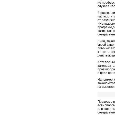
не професси
случаев не
В настоящи
частности,
от различн
«Неправоме
программ дл
таких, как
совершенны
Лица, зако
своей защи
либо незак
к ответств
действующе
Хотелось б
законодате
противопра
и цели пра
Например, 
законом то
на вывеске 
Правовые п
есть спосо
для защиты 
совершения