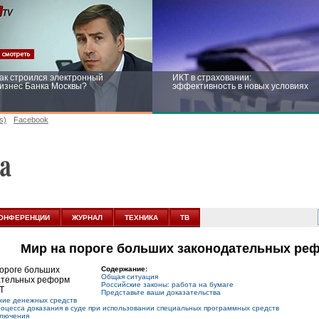
ак строился электронный
ИКТ в страховании:
изнес Банка Москвы?
эффективность в новых условиях
s)
Facebook
ейтинг CNewsInfrastructure 2015:
Информационная безопасность
риглашаем участвовать
бизнеса и госструктур: развитие в
новых условиях
ОНФЕРЕНЦИИ
ЖУРНАЛ
ТЕХНИКА
ТВ
Мир на пороге больших законодательных реф
Содержание:
Общая ситуация
Российские законы: работа на бумаге
Представьте ваши доказательства
ние денежных средств
оцесса доказания в суде при использовании специальных программных средств
ключения