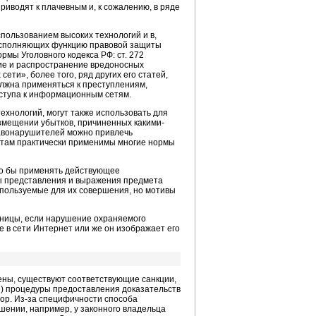
приводят к плачевным и, к сожалению, в ряде
ользованием высоких технологий и в,
, исполняющих функцию правовой защиты
мы Уголовного кодекса РФ: ст. 272
ие и распространение вредоносных
ти», более того, ряд других его статей,
олжна применяться к преступлениям,
ступа к информационным сетям.
хнологий, могут также использовать для
озмещении убытков, причиненных какими-
равонарушителей можно привлечь
иктам практически применимы многие нормы
ло бы применять действующее
мы представления и выражения предмета
спользуемые для их совершения, но мотивы
зницы, если нарушение охраняемого
 в сети Интернет или же он изображает его
ны, существуют соответствующие санкции,
е) процедуры предоставления доказательств
пор. Из-за специфичности способа
шении, например, у законного владельца