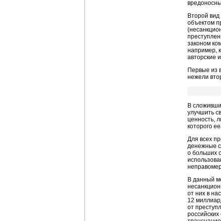
вредоносны
Второй вид
объектом п
(несанкцио
преступлен
законом ко
например, 
авторские 
Первые из 
нежели вто
В сложивши
улучшить с
ценность, 
которого е
Для всех п
денежные с
о больших 
использова
неправомер
В данный м
несанкцион
от них в на
12 миллиар
от преступ
российских