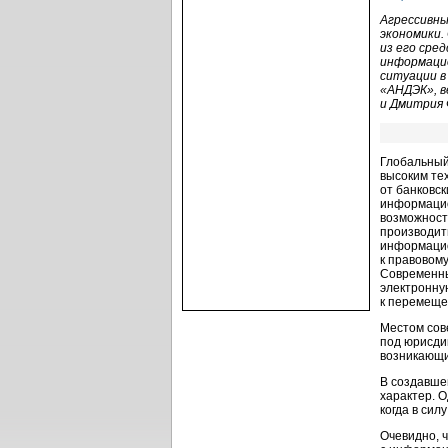
Агрессивны
экономики.
из его сре
информацио
ситуации в
«АНДЭК», в
и Дмитрия 
Глобальный
высоким те
от банковс
информацио
возможност
производит
информацио
к правовом
Современны
электронну
к перемеще
Местом сов
под юрисди
возникающи
В создавше
характер. 
когда в си
Очевидно, 