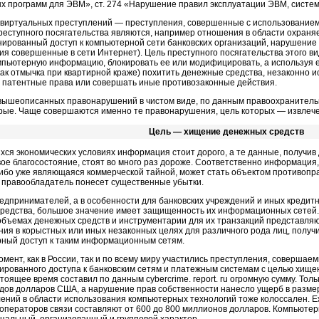
х программ для ЭВМ», ст. 274 «Нарушение правил эксплуатации ЭВМ, систем
 виртуальных преступлений — преступления, совершенные с использованием
реступного посягательства являются, например отношения в области охраня
нированный доступ к компьютерной сети банковских организаций, нарушение 
ия совершенные в сети Интернет). Цель преступного посягательства этого в
мпьютерную информацию, блокировать ее или модифицировать, а используя её
как отмычка при квартирной краже) похитить денежные средства, незаконно и
и патентные права или совершать иные противозаконные действия.
вышеописанных правонарушений в чистом виде, по данным правоохранительн
рые. Чаще совершаются именно те правонарушения, цель которых — извлеч
Цель — хищение денежных средств
хся экономических условиях информация стоит дорого, а те данные, получив
вое благосостояние, стоят во много раз дороже. Соответственно информаци
либо уже являющаяся коммерческой тайной, может стать объектом противоправ
е правообладатель понесет существенные убытки.
редпринимателей, а в особенности для банковских учреждений и иных кредит
редства, большое значение имеет защищенность их информационных сетей. 
объемах денежных средств и инструментарии для их транзакций представляю
ния в корыстных или иных незаконных целях для различного рода лиц, полу
ный доступ к таким информационным сетям.
омент, как в России, так и по всему миру участились преступления, соверша
ированного доступа к банковским сетям и платежным системам с целью хищ
стоящее время составил по данным cybercrime. report. ru огромную сумму. Тол
дов долларов США, а нарушение прав собственности нанесло ущерб в размер
лений в области использования компьютерных технологий тоже колоссален. 
 операторов связи составляют от 600 до 800 миллионов долларов. Компьют