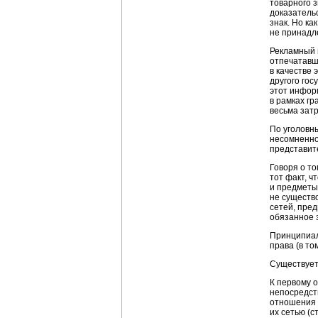
товарного з
доказатель
знак. Но ка
не принадл
Рекламный 
отпечатавше
в качестве
другого гос
этот инфор
в рамках г
весьма зат
По уголовн
несомненно
представит
Говоря о т
тот факт, 
и предметы
не существ
сетей, пред
обязанное 
Принципиал
права (в то
Существует
К первому 
непосредст
отношения 
их сетью (