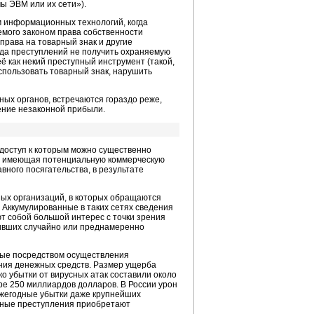
ы ЭВМ или их сети»).
 информационных технологий, когда
емого законом права собственности
права на товарный знак и другие
ида преступлений не получить охраняемую
 как некий преступный инструмент (такой,
спользовать товарный знак, нарушить
ых органов, встречаются гораздо реже,
ение незаконной прибыли.
 доступ к которым можно существенно
я, имеющая потенциальную коммерческую
ного посягательства, в результате
ных организаций, в которых обращаются
Аккумулированные в таких сетях сведения
т собой большой интерес с точки зрения
чивших случайно или преднамеренно
емые посредством осуществления
ения денежных средств. Размер ущерба
ько убытки от вирусных атак составили около
е 250 миллиардов долларов. В России урон
Ежегодные убытки даже крупнейших
ерные преступления приобретают