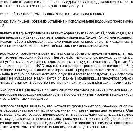
использовать записи вышеназванных журналов для представления в качеств
 а также попыток несанкционированного доступа.
вке подобных программных продуктов возникает два вопроса.
длежит ли лицензированию установка и использование подобных программных
и?
 является ли фиксирование в сетевых журналах всех событий, происходящих 
ей предмет лицензирования и подпадающей под Закон «О частной охранной 
роисходит сбор информации, а аналогичная деятельность частных охранных п
ти юридических лиц подлежит обязательному лицензированию.
рос можно прокомментировать следующим образом: продукты линейки eTrust
 в них криптографии и без нее. При этом функциональные возможности, связ
могут быть использованы как доказательство в суде, не меняются. При такой
ию, лицензированию ФСБ подлежит как распространение и техническое обслу
ьзование. При модификации, в которой криптография не используется, лицен
ение и услуги по техническому обслуживанию таких продуктов, а их использо
ании не нуждается. Различаются описанные модификации продуктов только
анных внутри сети, естественно, что при наличии в модификации продукта к
ьно, организация должна принять самостоятельное решение, что для нее бо
 некоторые процедурные сложности, либо более низкий уровень защищенност
 установке таких продуктов.
 вопросу следует заметить, что, исходя из формальных соображений, сбор 
ет рассматриваться как частная охранная или детективная деятельность. Од
ть предполагает осуществление действий, за пределами организации, такие
ть, осуществляемая в коммерческих целях для третьих лиц, либо деятельнос
безопасности также производит действия, выходящие за пределы организации,
, такая деятельность обязательно подлежит лицензированию.