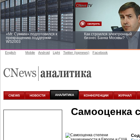
«Mr. Сумкин» подготовился к
Как строился электронный
прекращению поддержки
бизнес Банка Москвы?
WS2003
English
Mobile
Android
Light
Twitter (topnews)
Facebook
Заоблачная оптимизация: как
Рейтинг CNewsInfrastructure 20
Faberlic изменил подход к
приглашаем участвовать
аналитике
АНАЛИТИКА
CNEWS
НОВОСТИ
КОНФЕРЕНЦИИ
ЖУРНАЛ
Самооценка с
Сод