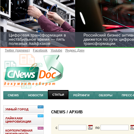
Цифровая трансформация в
Российский бизнес актив
нестабильное время — пять
движется по пути цифро
полезных лайфхаков
трансформации
Twitter (topnews)
Facebook
Youtube
Яндекс.Дзен
Средний бизнес начал
цифровизироваться со
скоростью крупных
корпораций
СТАТЬИ
CNEWS
НОВОСТИ
РЕЙТИНГИ
ОБЗОРЫ
ПРЕСС-
УМНЫЙ ГОРОД
CNEWS
/ АРХИВ
ЛАЙФХАКИ
ЦИФРОВИЗАЦИИ
с
по
КОРПОРАТИВНАЯ
МОБИЛЬНОСТЬ