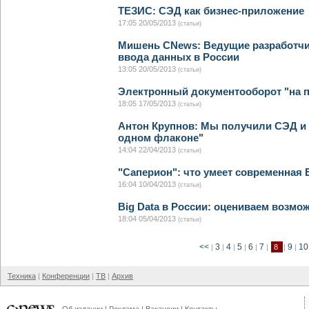
ТЕЗИС: СЭД как бизнес-приложение
17:05 20/05/2013
(статьи)
Мишень CNews: Ведущие разработчи
ввода данных в России
13:05 20/05/2013
(статьи)
Электронный документооборот "на п
18:05 17/05/2013
(статьи)
Антон Крупнов: Мы получили СЭД и 
одном флаконе"
14:04 22/04/2013
(статьи)
"Саперион": что умеет современная
16:04 10/04/2013
(статьи)
Big Data в России: оцениваем возмо
18:04 05/04/2013
(статьи)
<<
3
4
5
6
7
9
1
|
|
|
|
|
|
8
|
|
Техника
Конференции
ТВ
Архив