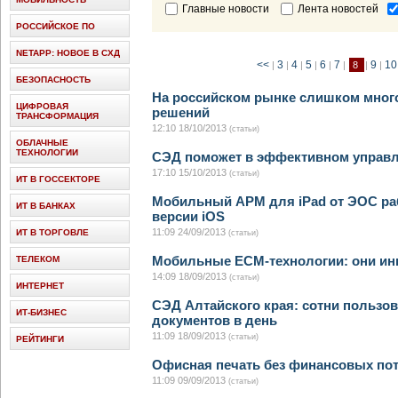
Главные новости
Лента новостей
РОССИЙСКОЕ ПО
NETAPP: НОВОЕ В СХД
<<
3
4
5
6
7
9
1
|
|
|
|
|
|
8
|
|
БЕЗОПАСНОСТЬ
На российском рынке слишком мног
ЦИФРОВАЯ
решений
ТРАНСФОРМАЦИЯ
12:10 18/10/2013
(статьи)
ОБЛАЧНЫЕ
ТЕХНОЛОГИИ
СЭД поможет в эффективном управ
17:10 15/10/2013
(статьи)
ИТ В ГОССЕКТОРЕ
Мобильный АРМ для iPad от ЭОС ра
ИТ В БАНКАХ
версии iOS
11:09 24/09/2013
ИТ В ТОРГОВЛЕ
(статьи)
Мобильные ECM-технологии: они и
ТЕЛЕКОМ
14:09 18/09/2013
(статьи)
ИНТЕРНЕТ
СЭД Алтайского края: сотни пользов
ИТ-БИЗНЕС
документов в день
11:09 18/09/2013
(статьи)
РЕЙТИНГИ
Офисная печать без финансовых по
11:09 09/09/2013
(статьи)