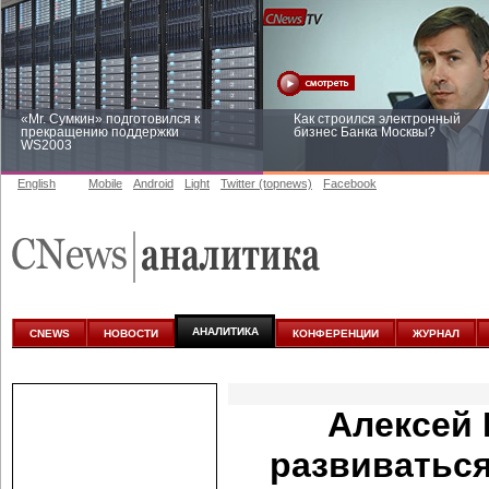
«Mr. Сумкин» подготовился к
Как строился электронный
прекращению поддержки
бизнес Банка Москвы?
WS2003
English
Mobile
Android
Light
Twitter (topnews)
Facebook
Заоблачная оптимизация: как
Рейтинг CNewsInfrastructure 20
Faberlic изменил подход к
приглашаем участвовать
аналитике
АНАЛИТИКА
CNEWS
НОВОСТИ
КОНФЕРЕНЦИИ
ЖУРНАЛ
Алексей 
развиваться