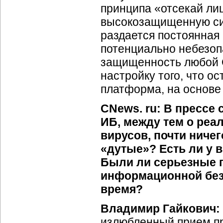
принципа «отсекай ли
высокозащищенную сис
раздается постоянная 
потенциально небезоп
защищенность любой О
настройку того, что о
платформа, на основе
CNews. ru: В прессе
ИБ, между тем о реа
вирусов, почти ничег
«дутые»? Есть ли у 
Были ли серьезные 
информационной без
время?
Владимир Гайкович:
излюбленный прием пр