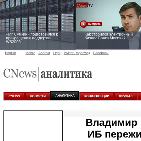
«Mr. Сумкин» подготовился к
Как строился электронный
прекращению поддержки
бизнес Банка Москвы?
WS2003
English
Mobile
Android
Light
Twitter (topnews)
Facebook
Заоблачная оптимизация: как
Рейтинг CNewsInfrastructure 20
Faberlic изменил подход к
приглашаем участвовать
аналитике
АНАЛИТИКА
CNEWS
НОВОСТИ
КОНФЕРЕНЦИИ
ЖУРНАЛ
Владимир 
ИБ пережи