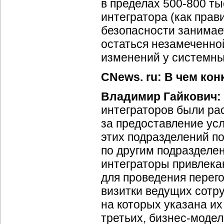
в пределах 500-800 т
интегратора (как прав
безопасности занимае
остаться незамеченно
изменений у системны
CNews. ru: В чем ко
Владимир Гайкович:
интеграторов были р
за предоставление усл
этих подразделений п
по другим подразделе
интеграторы привлека
для проведения перег
визитки ведущих сотр
на которых указана их
третьих, бизнес-моде