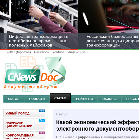
Цифровая трансформация в
Российский бизнес актив
нестабильное время — пять
движется по пути цифро
полезных лайфхаков
трансформации
Twitter (topnews)
Facebook
Youtube
Яндекс.Дзен
Средний бизнес начал
цифровизироваться со
скоростью крупных
корпораций
СТАТЬИ
CNEWS
НОВОСТИ
РЕЙТИНГИ
ОБЗОРЫ
ПРЕСС-
УМНЫЙ ГОРОД
Статья
Какой экономический эффект
ЛАЙФХАКИ
ЦИФРОВИЗАЦИИ
электронного документообор
КОРПОРАТИВНАЯ
ПО
Бизнес
Цифровизация
Импортонезависимос
МОБИЛЬНОСТЬ