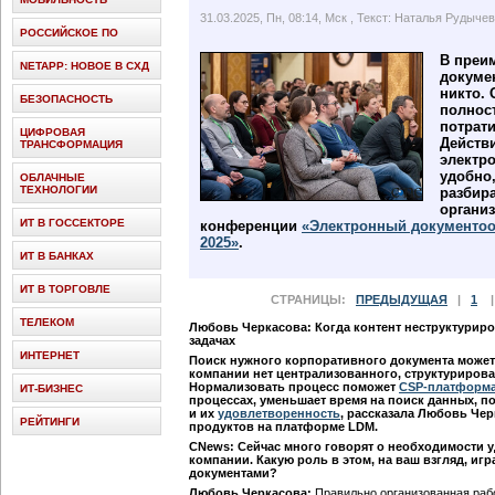
31.03.2025, Пн, 08:14, Мск
, Текст: Наталья Рудыче
РОССИЙСКОЕ ПО
В преи
NETAPP: НОВОЕ В СХД
докуме
никто. 
БЕЗОПАСНОСТЬ
полност
потрати
ЦИФРОВАЯ
Действ
ТРАНСФОРМАЦИЯ
электр
удобно
ОБЛАЧНЫЕ
ТЕХНОЛОГИИ
разбир
органи
ИТ В ГОССЕКТОРЕ
конференции
«Электронный документоо
2025»
.
ИТ В БАНКАХ
ИТ В ТОРГОВЛЕ
СТРАНИЦЫ:
ПРЕДЫДУЩАЯ
|
1
ТЕЛЕКОМ
Любовь Черкасова: Когда контент неструктуриро
задачах
ИНТЕРНЕТ
Поиск нужного корпоративного документа может 
компании нет централизованного, структурирова
Нормализовать процесс поможет
CSP-платформ
ИТ-БИЗНЕС
процессах, уменьшает время на поиск данных, 
и их
удовлетворенность
, рассказала
Любовь Черк
РЕЙТИНГИ
продуктов на платформе LDM.
CNews: Сейчас много говорят о необходимости 
компании. Какую роль в этом, на ваш взгляд, иг
документами?
Любовь Черкасова:
Правильно организованная рабо