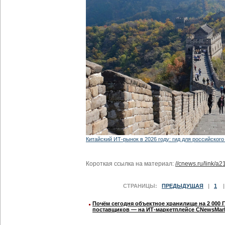
Китайский ИТ-рынок в 2026 году: гид для российского
Короткая ссылка на материал:
//cnews.ru/link/a
СТРАНИЦЫ:
ПРЕДЫДУЩАЯ
|
1
Почём сегодня объектное хранилище на 2 000 
поставщиков ― на ИТ-маркетплейсе CNewsMar