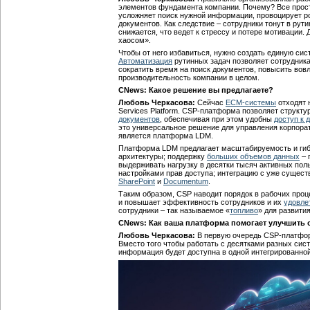
элементов фундамента компании. Почему? Все прост
усложняет поиск нужной информации, провоцирует р
документов. Как следствие – сотрудники тонут в рут
снижается, что ведет к стрессу и потере мотиваци
хаосом».
Чтобы от него избавиться, нужно создать единую сис
Автоматизация
рутинных задач позволяет сотрудник
сократить время на поиск документов, повысить вов
производительность компании в целом.
CNews: Какое решение вы предлагаете?
Любовь Черкасова:
Сейчас
ECM-системы
отходят н
Services Platform. CSP-платформа позволяет структ
документов
, обеспечивая при этом удобны
доступ к 
это универсальное решение для управления корпорат
является платформа LDM.
Платформа LDM предлагает масштабируемость и гиб
архитектуры; поддержку
больших объемов данных
– 
выдерживать нагрузку в десятки тысяч активных по
настройками прав доступа; интеграцию с уже сущес
SharePoint
и
Documentum
.
Таким образом, CSP наводит порядок в рабочих про
и повышает эффективность сотрудников и их
удовле
сотрудники – так называемое «
топливо
» для развити
CNews: Как ваша платформа помогает улучшить 
Любовь Черкасова:
В первую очередь CSP-платфо
Вместо того чтобы работать с десятками разных сис
информация будет доступна в одной интегрированной