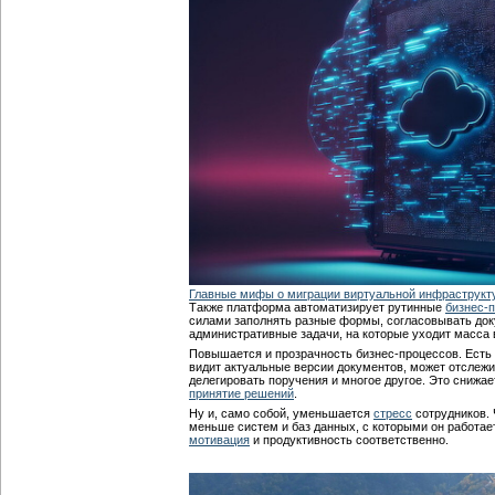
Главные мифы о миграции виртуальной инфраструкт
Также платформа автоматизирует рутинные
бизнес-
силами заполнять разные формы, согласовывать док
административные задачи, на которые уходит масса 
Повышается и прозрачность бизнес-процессов. Есть
видит актуальные версии документов, может отслежи
делегировать поручения и многое другое. Это снижае
принятие решений
.
Ну и, само собой, уменьшается
стресс
сотрудников. 
меньше систем и баз данных, с которыми он работае
мотивация
и продуктивность соответственно.