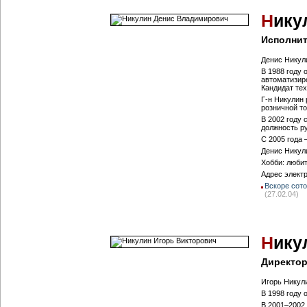
Н
ику
Исполнит
Денис Никули
В 1988 году
автоматизир
Кандидат тех
Г-н Никулин
розничной то
В 2002 году 
должность ру
С 2005 года
Денис Никул
Хобби: люби
Адрес элект
Вскоре сот
(27.02.04)
Н
ику
Директор
Игорь Никули
В 1998 году
В 2001–2002 