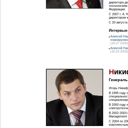
директора д
технологиям 
Федерации.
С 2007 г. А.
директором 
С 20 август
Интервью
Алексей На
планируемо
(28.07.2008)
Алексей На
(30.04.2009)
Н
ики
Генераль
Игорь Никифо
В 1995 году
специальност
специализиро
В 2000 году
электротехни
В 2002-2003
Management 
С 2004 по 2
комплексным