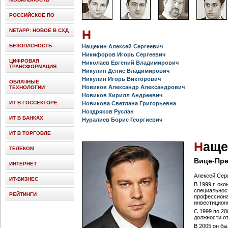
РОССИЙСКОЕ ПО
NETAPP: НОВОЕ В СХД
H
БЕЗОПАСНОСТЬ
Нащекин Алексей Сергеевич
Никифоров Игорь Сергеевич
ЦИФРОВАЯ
Николаев Евгений Владимирович
ТРАНСФОРМАЦИЯ
Никулин Денис Владимирович
Никулин Игорь Викторович
ОБЛАЧНЫЕ
Новиков Александр Александрович
ТЕХНОЛОГИИ
Новиков Кирилл Андреевич
ИТ В ГОССЕКТОРЕ
Новикова Светлана Григорьевна
Ноздряков Руслан
ИТ В БАНКАХ
Нуралиев Борис Георгиевич
ИТ В ТОРГОВЛЕ
Н
аще
ТЕЛЕКОМ
Вице-Пре
ИНТЕРНЕТ
Алексей Серг
ИТ-БИЗНЕС
В 1999 г. ок
специальност
РЕЙТИНГИ
профессиона
инвестицион
С 1999 по 2
должности о
В 2005 он б