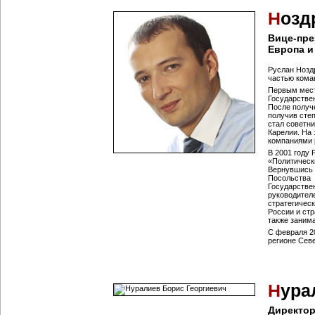
Н
озд
Вице-пре
Европа и
Руслан Ноздр
частью коман
Первым мест
Государстве
После получ
получив сте
стал советн
Карелии. На
компаниями 
В 2001 году
«Политическ
Вернувшись 
Посольства 
Государстве
руководител
стратегическ
России и стр
также занима
С февраля 2
регионе Сев
Н
ура
Директо