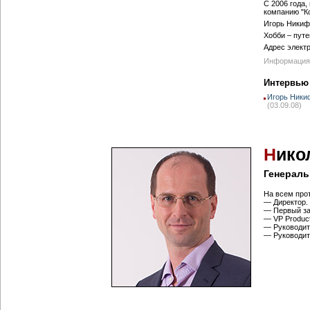
С 2006 года
компанию "К
Игорь Никифо
Хобби – путе
Адрес элект
Информация 
Интервью
Игорь Ники
(03.09.08)
Н
ико
Генераль
На всем про
— Директор.
— Первый за
— VP Produc
— Руководит
— Руководит