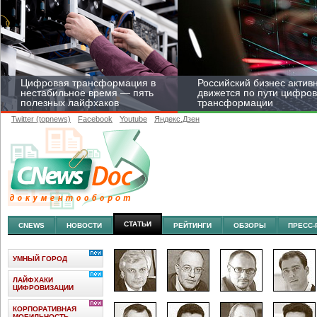
Цифровая трансформация в
Российский бизнес актив
нестабильное время — пять
движется по пути цифро
полезных лайфхаков
трансформации
Twitter (topnews)
Facebook
Youtube
Яндекс.Дзен
Средний бизнес начал
цифровизироваться со
скоростью крупных
корпораций
СТАТЬИ
CNEWS
НОВОСТИ
РЕЙТИНГИ
ОБЗОРЫ
ПРЕСС-
УМНЫЙ ГОРОД
ЛАЙФХАКИ
ЦИФРОВИЗАЦИИ
КОРПОРАТИВНАЯ
МОБИЛЬНОСТЬ