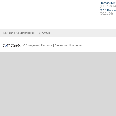
Поставщики
(14.07.2005)
"1С": Росси
(30.01.06)
Техника
Конференции
ТВ
Архив
Об издании
Реклама
Вакансии
Контакты