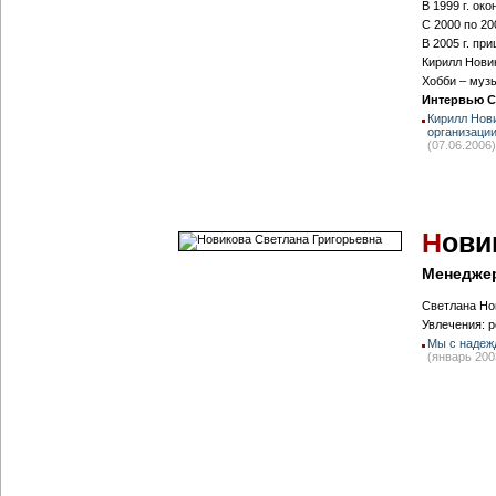
В 1999 г. ок
С 2000 по 20
В 2005 г. пр
Кирилл Нови
Хобби – музы
Интервью C
Кирилл Нов
организаци
(07.06.2006)
Н
ови
Менеджер
Светлана Но
Увлечения: р
Мы с надежд
(январь 200