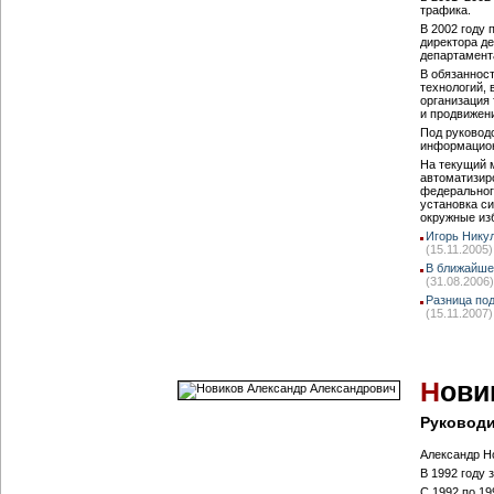
трафика.
В 2002 году 
директора де
департамент
В обязаннос
технологий, 
организация
и продвижен
Под руковод
информацион
На текущий 
автоматизир
федеральног
установка с
окружные из
Игорь Нику
(15.11.2005)
В ближайше
(31.08.2006)
Разница по
(15.11.2007)
Н
ови
Руководи
Александр Н
В 1992 году 
С 1992 по 1