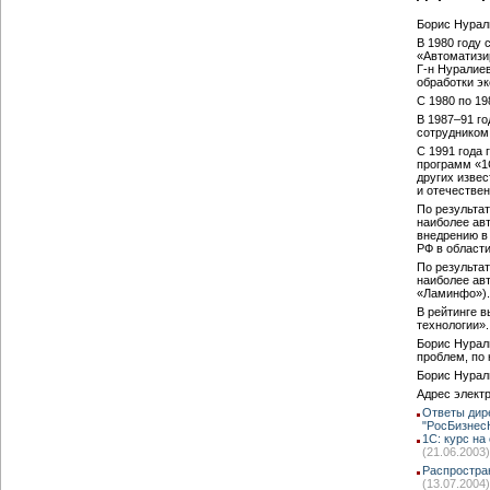
Борис Нурали
В 1980 году
«Автоматизи
Г-н Нуралие
обработки э
С 1980 по 1
В 1987–91 г
сотрудником,
C 1991 года
программ «1
других изве
и отечестве
По результа
наиболее авт
внедрению в
РФ в области
По результа
наиболее ав
«Ламинфо»).
В рейтинге 
технологии».
Борис Нурал
проблем, по
Борис Нурали
Адрес элект
Ответы дир
"РосБизнес
1С: курс на
(21.06.2003)
Распростра
(13.07.2004)