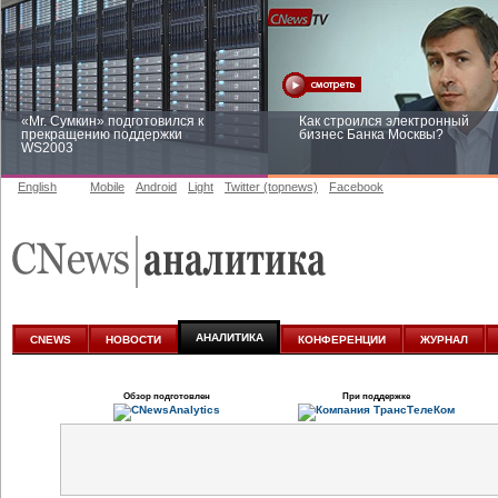
«Mr. Сумкин» подготовился к
Как строился электронный
прекращению поддержки
бизнес Банка Москвы?
WS2003
English
Mobile
Android
Light
Twitter (topnews)
Facebook
Заоблачная оптимизация: как
Рейтинг CNewsInfrastructure 20
Faberlic изменил подход к
приглашаем участвовать
аналитике
АНАЛИТИКА
CNEWS
НОВОСТИ
КОНФЕРЕНЦИИ
ЖУРНАЛ
Обзор подготовлен
При поддержке