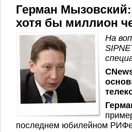
Герман Мызовский:
хотя бы миллион ч
На во
SIPNE
специа
CNews
основ
телек
Герма
пример
последнем юбилейном РИФе 