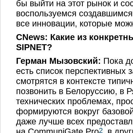
бы выйти на этот рынок и с
воспользуемся создавшимся
все инновации, которые мож
CNews: Какие из конкретны
SIPNET?
Герман Мызовский:
Пока до
есть список перспективных з
смотрятся в контексте типи
позвонить в Белоруссию, в 
технических проблемах, пр
формируются вокруг базовой
даже лучше всех предоставля
на CommuniGate Pro
2
, в дру