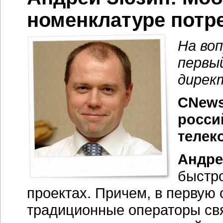
номенклатуре потр
На во
первы
дирек
CNews
росси
телек
Андре
быстро
проектах. Причем, в первую 
традиционные операторы свя