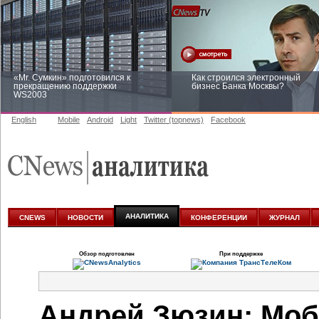
«Mr. Сумкин» подготовился к
Как строился электронный
прекращению поддержки
бизнес Банка Москвы?
WS2003
English
Mobile
Android
Light
Twitter (topnews)
Facebook
Заоблачная оптимизация: как
Рейтинг CNewsInfrastructure 20
Faberlic изменил подход к
приглашаем участвовать
аналитике
АНАЛИТИКА
CNEWS
НОВОСТИ
КОНФЕРЕНЦИИ
ЖУРНАЛ
Обзор подготовлен
При поддержке
Андрей Зюзин: Моб