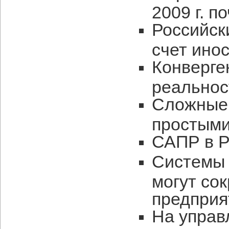
2009 г. п
Российск
счет ино
Конверге
реальнос
Сложные
простым
САПР в Р
Системы 
могут со
предприя
На управ