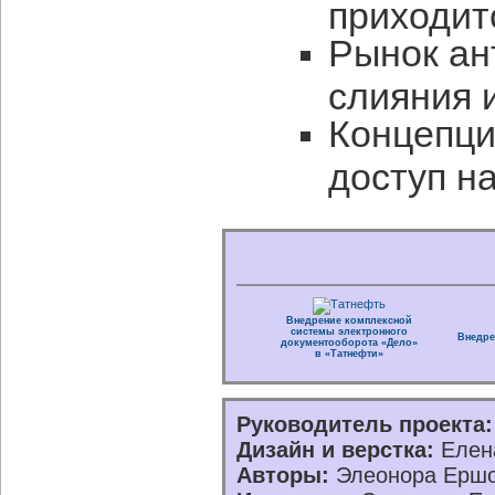
приходит
Рынок ан
слияния 
Концепци
доступ н
Внедрение комплексной
системы электронного
Внедре
документооборота «Дело»
в «Татнефти»
Руководитель проекта:
Дизайн и верстка:
Елена
Авторы:
Элеонора Ершо