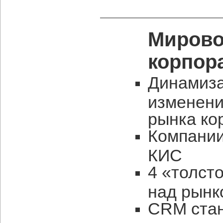
Мирово
корпор
Динамиза
изменени
рынка ко
Компании
КИС
4 «толст
над рынк
CRM стан