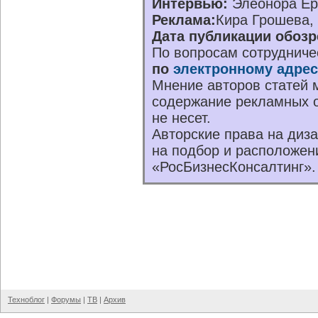
Интервью:
Элеонора Е
Реклама:
Кира Грошева,
Дата публикации обозр
По вопросам сотрудниче
по
электронному адрес
Мнение авторов статей м
содержание рекламных о
не несет.
Авторские права на диз
на подбор и расположен
«РосБизнесКонсалтинг».
Техноблог
|
Форумы
|
ТВ
|
Архив