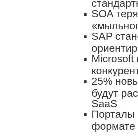
стандарт
SOA теря
«мыльног
SAP стан
ориентир
Microsoft
конкурен
25% новы
будут ра
SaaS
Порталы 
формате 