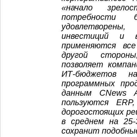
«начало зрело
потребности б
удовлетворены
инвестиций и 
применяются все
другой сторон
позволяет компа
ИТ-бюджетов н
программных про
данным CNews An
пользуются ERP
дорогостоящих ре
в среднем на 25
сохранит подобны