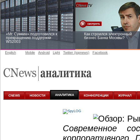
«Mr. Сумкин» подготовился к
Как строился электронный
прекращению поддержки
бизнес Банка Москвы?
WS2003
English
Mobile
Android
Light
Twitter (topnews)
Facebook
Заоблачная оптимизация: как
Рейтинг CNewsInfrastructure 20
Faberlic изменил подход к
приглашаем участвовать
аналитике
АНАЛИТИКА
CNEWS
НОВОСТИ
КОНФЕРЕНЦИИ
ЖУРНАЛ
Современное со
корпоративного 