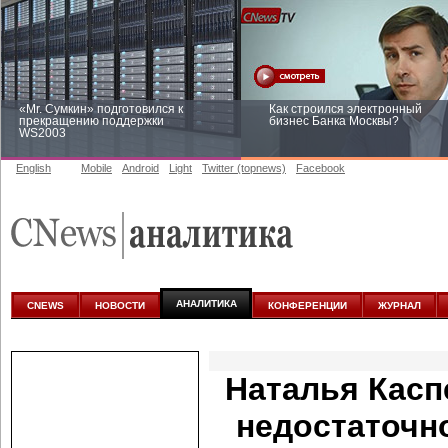
«Mr. Сумкин» подготовился к
Как строился электронный
прекращению поддержки
бизнес Банка Москвы?
WS2003
English
Mobile
Android
Light
Twitter (topnews)
Facebook
Заоблачная оптимизация: как
Рейтинг CNewsInfrastructure 20
Faberlic изменил подход к
приглашаем участвовать
аналитике
АНАЛИТИКА
CNEWS
НОВОСТИ
КОНФЕРЕНЦИИ
ЖУРНАЛ
Наталья Касп
недостаточн