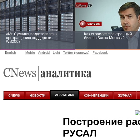
«Mr. Сумкин» подготовился к
Как строился электронный
прекращению поддержки
бизнес Банка Москвы?
WS2003
English
Mobile
Android
Light
Twitter (topnews)
Facebook
Заоблачная оптимизация: как
Рейтинг CNewsInfrastructure 20
Faberlic изменил подход к
приглашаем участвовать
аналитике
АНАЛИТИКА
CNEWS
НОВОСТИ
КОНФЕРЕНЦИИ
ЖУРНАЛ
Построение р
РУСАЛ