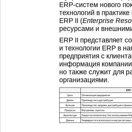
ERP-систем нового по
технологий в практике
ERP II (
Enterprise Reso
ресурсами и внешними
ERP II представляет с
и технологии ERP в н
предприятия с клиента
информация компании 
но также служит для р
организациями.
ERP
Цель
Оптимизация предприятия
Домен
Производство и дистрибуция
Функции
Производство, продажи, дистрибуция и финан
Процессы
Внутренние, скрытые
Архитектура
Закрытые монолитные, без использования We
Данные
Генерируются и используются внутри системы