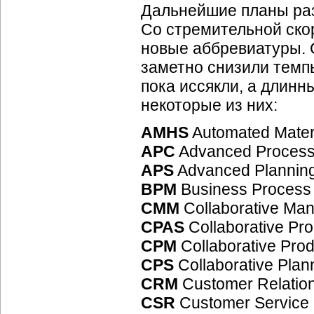
Дальнейшие планы раз
Со стремительной ско
новые аббревиатуры. 
заметно снизили темп
пока иссякли, а длинн
некоторые из них:
AMHS
Automated Mater
APC
Advanced Process
APS
Advanced Planning
BPM
Business Proces
CMM
Collaborative Ma
CPAS
Collaborative Pr
CPM
Collaborative Pro
CPS
Collaborative Plan
CRM
Customer Relatio
CSR
Customer Service 