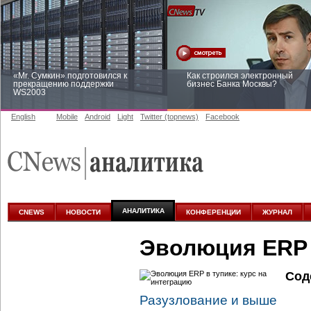
«Mr. Сумкин» подготовился к
Как строился электронный
прекращению поддержки
бизнес Банка Москвы?
WS2003
English
Mobile
Android
Light
Twitter (topnews)
Facebook
Заоблачная оптимизация: как
Рейтинг CNewsInfrastructure 20
Faberlic изменил подход к
приглашаем участвовать
аналитике
АНАЛИТИКА
CNEWS
НОВОСТИ
КОНФЕРЕНЦИИ
ЖУРНАЛ
Эволюция ERP 
Сод
Разузлование и выше