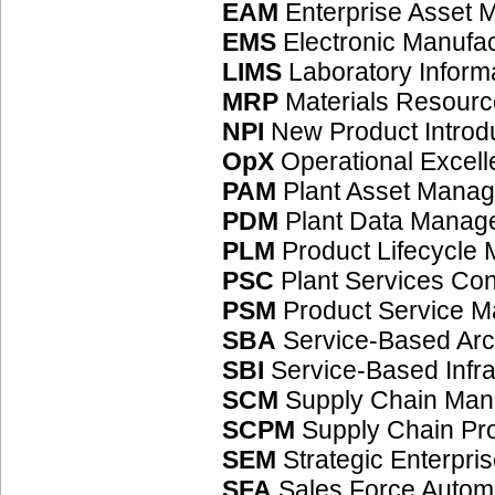
EAM
Enterprise Asset
EMS
Electronic Manufac
LIMS
Laboratory Infor
MRP
Materials Resourc
NPI
New Product Introd
OpX
Operational Excel
PAM
Plant Asset Mana
PDM
Plant Data Manag
PLM
Product Lifecycle
PSC
Plant Services Co
PSM
Product Service 
SBA
Service-Based Arc
SBI
Service-Based Infra
SCM
Supply Chain Ma
SCPM
Supply Chain P
SEM
Strategic Enterpr
SFA
Sales Force Autom