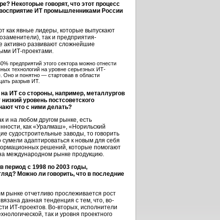
е? Некоторые говорят, что этот процесс
о восприятие ИТ промышленниками России
т как явные лидеры, которые выпускают
заменители), так и предприятия-
ые активно развивают сложнейшие
ными ИТ-проектами.
30% предприятий этого сектора можно отнести
ных технологий на уровне серьезных ИТ-
е. Оно и понятно — стартовав в области
щать разрыв ИТ.
 на ИТ со стороны, например, металлургов
низкий уровень постсоветского
нают что с ними делать?
к и на любом другом рынке, есть
нности, как «Уралмаш», «Норильский
ие судостроительные заводы, то говорить
о сумели адаптироваться к новым для себя
нформационных решений, которые помогают
 на международном рынке продукцию.
 период с 1998 по 2003 годы,
гляд? Можно ли говорить, что в последние
ком рынке отчетливо прослеживается рост
язана данная тенденция с тем, что, во-
ости ИТ-проектов. Во-вторых, исполнители
хнологической, так и уровня проектного