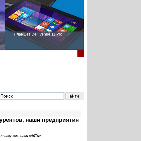
Планшет Dell Venue 11 Pro
Пора выбирать Fujitsu!
урентов, наши предприятия
етингу компании «АйТи».