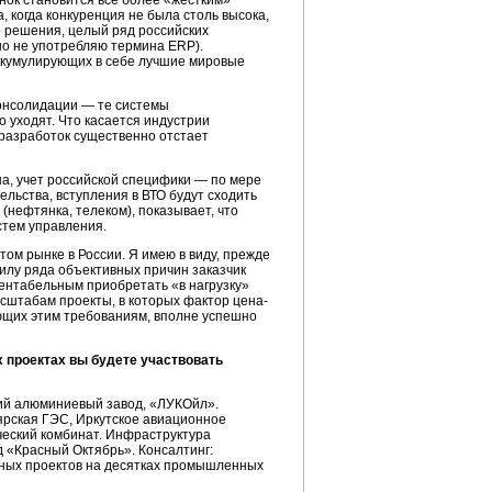
нок становится все более «жестким»
 когда конкуренция не была столь высока,
е решения, целый ряд российских
но не употребляю термина ERP).
аккумулирующих в себе лучшие мировые
консолидации — те системы
 уходят. Что касается индустрии
 разработок существенно отстает
а, учет российской специфики — по мере
льства, вступления в ВТО будут сходить
(нефтянка, телеком), показывает, что
стем управления.
ом рынке в России. Я имею в виду, прежде
силу ряда объективных причин заказчик
ентабельным приобретать «в нагрузку»
асштабам проекты, в которых фактор цена-
ующих этим требованиям, вполне успешно
х проектах вы будете участвовать
кий алюминиевый завод, «ЛУКОйл».
рская ГЭС, Иркутское авиационное
ческий комбинат. Инфраструктура
 «Красный Октябрь». Консалтинг:
пных проектов на десятках промышленных