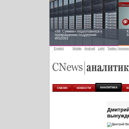
«Mr. Сумкин» подготовился к
К
прекращению поддержки
б
WS2003
English
Mobile
Android
Light
Twitter (topnew
Заоблачная оптимизация: как
Р
Faberlic изменил подход к
п
аналитике
АНАЛИТИКА
CNEWS
НОВОСТИ
К
Дмитрий
вынужде