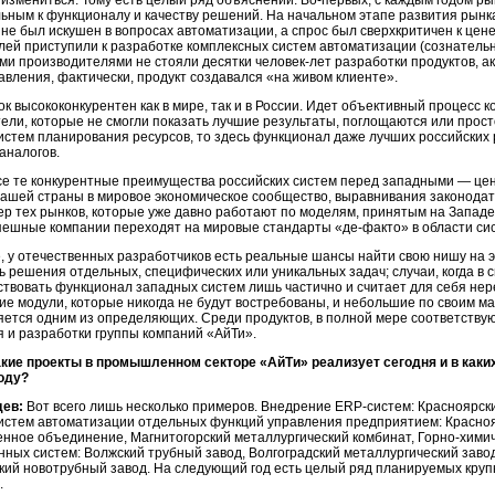
измениться. Тому есть целый ряд объяснений. Во-первых, с каждым годом ры
ьным к функционалу и качеству решений. На начальном этапе развития рынка,
не был искушен в вопросах автоматизации, а спрос был сверхкритичен к цен
ей приступили к разработке комплексных систем автоматизации (сознатель
ми производителями не стояли десятки человек-лет разработки продуктов, 
авления, фактически, продукт создавался «на живом клиенте».
к высококонкурентен как в мире, так и в России. Идет объективный процесс 
ели, которые не смогли показать лучшие результаты, поглощаются или просто
стем планирования ресурсов, то здесь функционал даже лучших российских
аналогов.
се те конкурентные преимущества российских систем перед западными — цен
ашей страны в мировое экономическое сообщество, выравнивания законодате
ер тех рынков, которые уже давно работают по моделям, принятым на Западе 
пешные компании переходят на мировые стандарты «де-факто» в области си
, у отечественных разработчиков есть реальные шансы найти свою нишу на эт
ть решения отдельных, специфических или уникальных задач; случаи, когда в 
твовать функционал западных систем лишь частично и считает для себя нер
е модули, которые никогда не будут востребованы, и небольшие по своим м
яется одним из определяющих. Среди продуктов, в полной мере соответств
 и разработки группы компаний «АйТи».
акие проекты в промышленном секторе «АйТи» реализует сегодня и в каки
оду?
дев:
Вот всего лишь несколько примеров. Внедрение ERP-систем: Красноярс
истем автоматизации отдельных функций управления предприятием: Красноя
енное объединение, Магнитогорский металлургический комбинат, Горно-хими
ых систем: Волжский трубный завод, Волгоградский металлургический завод
кий новотрубный завод. На следующий год есть целый ряд планируемых кру
.