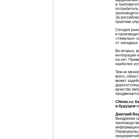
кардинально 
и требовател
потребитель 
производител
За российски
практики упр
Сегодня рыно
и производит
«тяжелых» си
от западных 
Во-вторых, в
интеграции н
на нет. Прим
наиболее ус
Тем не менее
всего, облас
может задейс
дорогостоящи
качество явл
продвигаются
CNews.ru: К
в будущем г
Дмитрий Ве
Внедрение с
производств
информационн
Первоуральс
предприятий