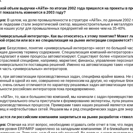
.
акой объем выручки «АйТи» по итогам 2002 года пришелся на проекты в п
т показатель изменится в 2003 году?
дев:
В целом, на долю промышленности в структуре «АйТи», по данным 2002 г
 лидерами стали энергетический сектор, машиностроительные и металлурги
ов наших услуг для промышленных предприятий не менее чем на 35-40%.
Универсальный интегратор». Как вы относитесь к этому понятию? Может 
бой отрасли или все же специализация на рынке интеграции сохраняется? 
дев:
Безусловно, понятие «универсальный интегратор» несет по большей част
щее данному термину содержание. Специализация компаний-интеграторов на 
редлагают и какие процессы автоматизируют. Существуют более «горизонтал
отраслевой специфике, например, маркетинг, финансы, управление персонал
 универсальности поставщика решений. Именно на автоматизацию таких «гор
 часть «универсальных» интеграторов.
я, при автоматизации производственных задач, специфика крайне важна. Не с
ченный в одной из них, совершенно не переносим на другую, но «крупные бл
, очень сильно отличаются по характеру решаемых задач автоматизации про
ьности российских интеграторов пока преждевременно.
 «АйТи», то, как и большинство компаний, мы начинали с задач преимуществ
индустриального опыта приступали к формированию экспертизы, пула решен
производственных процессов. Примерами таких наших решений является ком
ищ и нефтесбытовых сетей. Решаем мы и ряд специфических задач для энер
дастся ли российским компаниям закрепиться на рынке разработок «тяже
дев:
Отвечая на этот вопрос, необходимо отдавать себе отчет в том, что лид
ем уровня ERP/MRP закреплено за западными компаниями. И в ближайшее вр