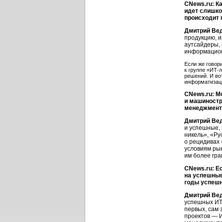
CNews.ru: К
идет слишко
происходит 
Дмитрий Ве
продукцию, 
аутсайдеры,
информацион
Если же говор
к группе «ИТ-
решений. И во
информатизаци
CNews.ru: М
и машиностр
менеджмента
Дмитрий Ве
и успешные,
никель», «Р
о рецидивах 
условиям ры
им более гр
CNews.ru: Е
на успешные
годы успешн
Дмитрий Ве
успешных ИТ-
первых, сам 
проектов — И