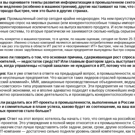
ак вы оцениваете темпы развития информатизации в промышленном сектор
м медленно (особенно в машиностроении), другие настаивают на том, чт
гораздо быстрее, чем это было в других странах.
дев:
Промышленный сектор сегодня крайне неоднороден. На нем присутствую
имеющую спрос на мировых рынках (или конкурентоспособные товары-импорто
 ориентированные исключительно на выпуск валового продукта. И если перв
ные системы, то вторые практически не занимаются сколько-нибудь серьез
ить конкретно о машиностроении, то в целом, по нашим оценкам, сегодня не более 25-
лидеров». Именно столько компаний являются активными потребителями информацион
т как раз эта группа в области ИТ растет и «воспринимает ИТ» быстрее, чем на Запад
и позже своих зарубежных конкурентов, наши предприятия вынуждены быстро сокра
ожно ли говорить о том, что основная причина, сдерживающая рост спроса
оителей, — недостаток средств? Или главным фактором здесь выступает 
, когда управленцы «старой закалки» не нуждаются в ИТ, потому что не з
дев:
Как я уже отметил в ответе на предыдущий вопрос, в промышленности, ка
 и неуспешные предприятия. Что касается таких лидеров отраслей промышле
усский алюминий», ММК, авиационные производственные объединения, ведущ
«советского» типа управления там не приходится. Эти предприятия не тольк
ночной экономики, но и вполне адекватно подходят к выбору сложнейших и
амотно организовать свою деятельность и производить конкурентоспособную
сли разделить все ИТ-проекты в промышленности, выполненные в России в
 и сомнительные в плане успеха, каково будет их соотношение, на ваш вз
ых проектов стало больше?
дев:
Ответ на этот вопрос хотелось бы начать с того, что сегодня на российс
проектов. Это утверждение в полной мере относится и к промышленности. Св
заказчик стал лучше представлять себе задачи, риски, сроки, другие особенн
Т-компании — достаточно сильно подняли уровень своей компетенции, как те