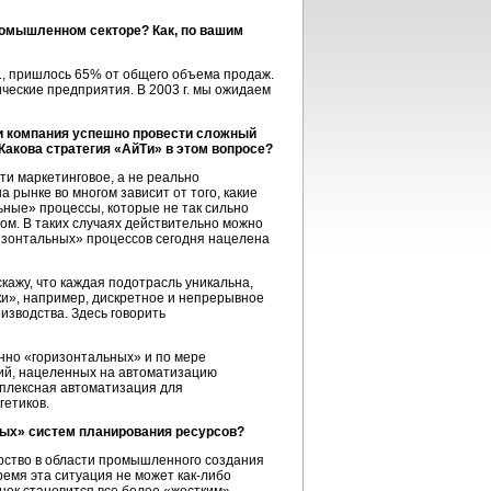
ромышленном секторе? Как, по вашим
., пришлось 65% от общего объема продаж.
ческие предприятия. В 2003 г. мы ожидаем
ли компания успешно провести сложный
Какова стратегия «АйТи» в этом вопросе?
и маркетинговое, а не реально
рынке во многом зависит от того, какие
ьные» процессы, которые не так сильно
ом. В таких случаях действительно можно
изонтальных» процессов сегодня нацелена
кажу, что каждая подотрасль уникальна,
оки», например, дискретное и непрерывное
изводства. Здесь говорить
енно «горизонтальных» и по мере
ий, нацеленных на автоматизацию
плексная автоматизация для
гетиков.
лых» систем планирования ресурсов?
ерство в области промышленного создания
емя эта ситуация не может как-либо