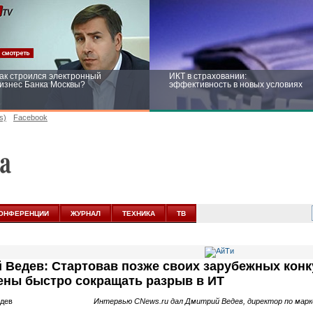
ак строился электронный
ИКТ в страховании:
изнес Банка Москвы?
эффективность в новых условиях
s)
Facebook
ейтинг CNewsInfrastructure 2015:
Информационная безопасность
риглашаем участвовать
бизнеса и госструктур: развитие в
новых условиях
ОНФЕРЕНЦИИ
ЖУРНАЛ
ТЕХНИКА
ТВ
 Ведев: Стартовав позже своих зарубежных конк
ны быстро сокращать разрыв в ИТ
Интервью CNews.ru дал Дмитрий Ведев, директор по марк