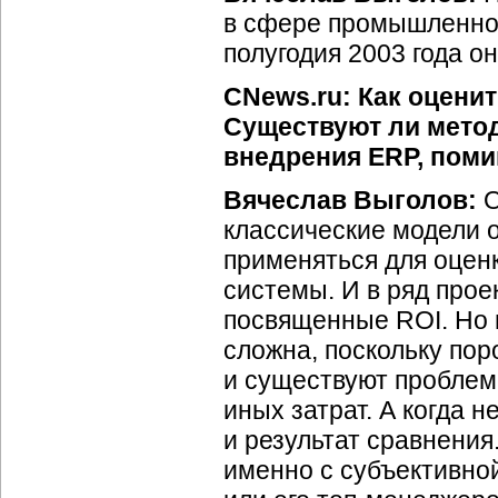
в сфере промышленнос
полугодия 2003 года о
CNews.ru: Как оцени
Существуют ли мето
внедрения ERP, пом
Вячеслав Выголов:
О
классические модели о
применяться для оцен
системы. И в ряд прое
посвященные ROI. Но в
сложна, поскольку пор
и существуют проблем
иных затрат. А когда 
и результат сравнени
именно с субъективно