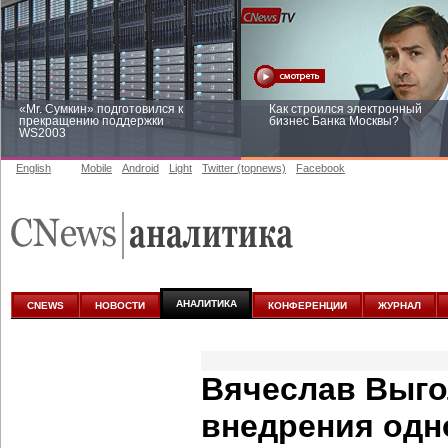
«Mr. Сумкин» подготовился к
Как строился электронный
прекращению поддержки
бизнес Банка Москвы?
WS2003
English
Mobile
Android
Light
Twitter (topnews)
Facebook
Заоблачная оптимизация: как
Рейтинг CNewsInfrastructure 20
Faberlic изменил подход к
приглашаем участвовать
аналитике
АНАЛИТИКА
CNEWS
НОВОСТИ
КОНФЕРЕНЦИИ
ЖУРНАЛ
Вячеслав Выго
внедрения одн