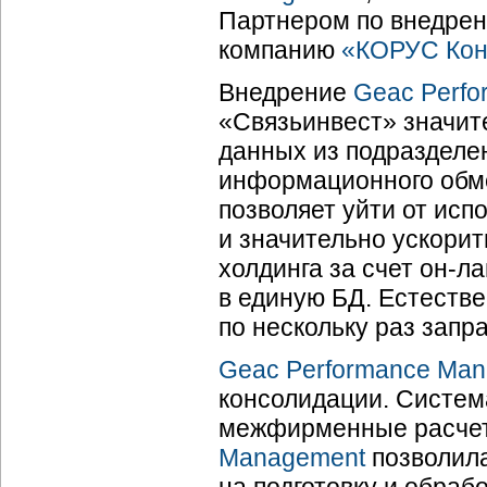
Партнером по внедрен
компанию
«КОРУС Кон
Внедрение
Geac Perf
«Связьинвест» значит
данных из подразделен
информационного обме
позволяет уйти от ис
и значительно ускори
холдинга за счет он-л
в единую БД. Естестве
по нескольку раз запр
Geac Performance Ma
консолидации. Систем
межфирменные расчеты
Management
позволила