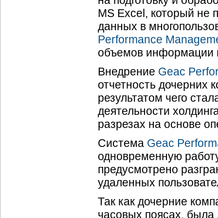
на подготовку и обраб
MS Excel, который не
данных в многопользо
Performance Managem
объемов информации и
Внедрение
Geac Perf
отчетность дочерних 
результатом чего ста
деятельности холдинга
разрезах на основе о
Система
Geac Perfor
одновременную работу
предусмотрено разгра
удаленных пользовател
Так как дочерние ком
часовых поясах, была