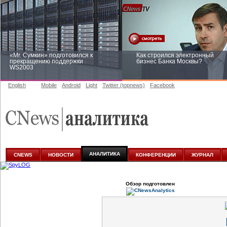
«Mr. Сумкин» подготовился к
Как строился электронный
прекращению поддержки
бизнес Банка Москвы?
WS2003
English
Mobile
Android
Light
Twitter (topnews)
Facebook
Заоблачная оптимизация: как
Рейтинг CNewsInfrastructure 20
Faberlic изменил подход к
приглашаем участвовать
аналитике
АНАЛИТИКА
CNEWS
НОВОСТИ
КОНФЕРЕНЦИИ
ЖУРНАЛ
Обзор подготовлен