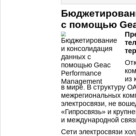
Бюджетировани
с помощью Gea
Пр
те
те
От
ком
из 
в мире. В структуру О
межрегиональных комп
электросвязи, не вош
«Гипросвязь» и крупн
и международной связ
Сети электросвязи хо