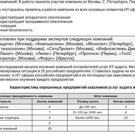
компаний. В работе приняли участие компании из Москвы, С.-Петербурга, Пер
ы постарались привлечь к работе компании из всех основных сегментов ИТ-с
о/дистрибуция аппаратного обеспечения
о/дистрибуция программного обеспечения
нтеграция
ная безопасность
отовлен при поддержке экспертов следующих компаний:
ита» (Москва), «Компьюлинк» (Москва), «Монолит» (Петербург),
технологии» (Москва), «СетьПроект» (Москва), «Инфосистемы Дж
«Ланит» (Москва), «Линкс» (Петербург), «Прогноз» (Пермь), «ТопС
гратор» (Москва), «Форус» (Иркутск).
 исследования касался изучения компаний-потребителей услуг ИТ-аудита. М
изирована ситуация в 20 российских предприятиях. Ставилась задача на ка
изнес- и ИТ-сферах российских предприятий и их потенциал как заказчиков у
омплексное изучение каждого предприятия.
Характеристика опрошенных предприятий-заказчиков услуг аудита и
слевая принадлежность компании
Штат компании
Отрасль
Кол-во компаний
Размер штата
Кол-во компа
нансы
4
До 100 чел.
4
7
От 100 до 1000 чел.
4
ые структуры
3
Более 1000 чел.
12
6
но компаний
20