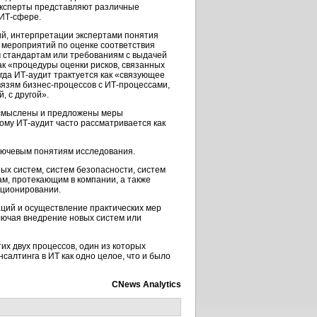
 эксперты представляют различные
 ИТ-сфере.
й, интерпретации экспертами понятия
 мероприятий по оценке соответствия
стандартам или требованиям с выдачей
ак «процедуры оценки рисков, связанных
да ИТ-аудит трактуется как «связующее
вязям бизнес-процессов с ИТ-процессами,
 с другой».
 осмыслены и предложены меры
му ИТ-аудит часто рассматривается как
ключевым понятиям исследования.
х систем, систем безопасности, систем
ам, протекающим в компании, а также
кционировании.
ций и осуществление практических мер
ючая внедрение новых систем или
их двух процессов, один из которых
салтинга в ИТ как одно целое, что и было
CNews Analytics