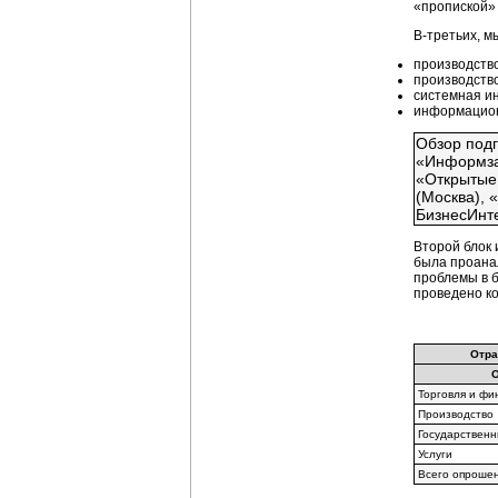
«пропиской» 
В-третьих, м
производств
производств
системная и
информацион
Обзор подг
«Информзащ
«Открытые 
(Москва), 
БизнесИнте
Второй блок
была проанал
проблемы в б
проведено к
Отра
Торговля и фи
Производство
Государственн
Услуги
Всего опроше