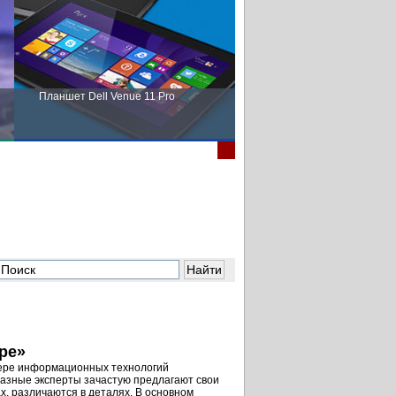
Планшет Dell Venue 11 Pro
Пора выбирать Fujitsu!
ре»
фере информационных технологий
Разные эксперты зачастую предлагают свои
ах, различаются в деталях. В основном