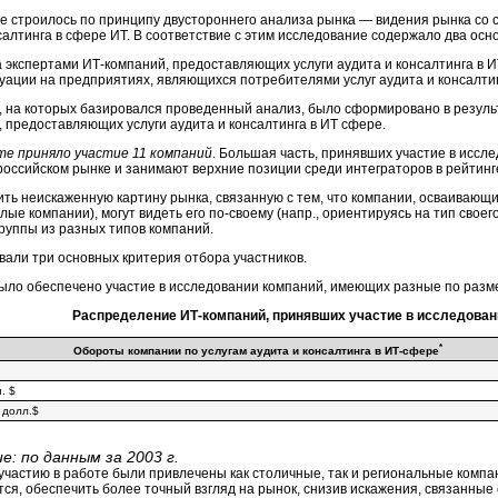
 строилось по принципу двустороннего анализа рынка — видения рынка со 
салтинга в сфере ИТ. В соответствие с этим исследование содержало два осн
 экспертами ИТ-компаний, предоставляющих услуги аудита и консалтинга в И
уации на предприятиях, являющихся потребителями услуг аудита и консалти
 на которых базировался проведенный анализ, было сформировано в резул
 предоставляющих услуги аудита и консалтинга в ИТ сфере.
те приняло участие 11 компаний
. Большая часть, принявших участие в исс
российском рынке и занимают верхние позиции среди интеграторов в рейтин
ть неискаженную картину рынка, связанную с тем, что компании, осваивающи
лые компании), могут видеть его по-своему (напр., ориентируясь на тип свое
руппы из разных типов компаний.
али три основных критерия отбора участников.
ыло обеспечено участие в исследовании компаний, имеющих разные по разме
Распределение ИТ-компаний, принявших участие в исследован
*
Обороты компании по услугам аудита и консалтинга в ИТ-сфере
. $
 долл.$
е: по данным за 2003 г.
 участию в работе были привлечены как столичные, так и региональные компан
ся, обеспечить более точный взгляд на рынок, снизив искажения, связанные