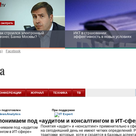
ак строился электронный
ИКТ в страховании:
изнес Банка Москвы?
эффективность в новых условиях
s)
Facebook
ейтинг CNewsInfrastructure 2015:
Информационная безопасность
риглашаем участвовать
бизнеса и госструктур: развитие в
новых условиях
ОНФЕРЕНЦИИ
ЖУРНАЛ
ТЕХНИКА
ТВ
 подготовлен
При поддержке
понимаем под «аудитом и консалтингом в ИТ-сфе
Понятия «аудит» и «консалтинг» применительно к с
на сегодняшний день не имеют четких определений. 
трактовки, которые, хотя и сходятся в базовых аспект