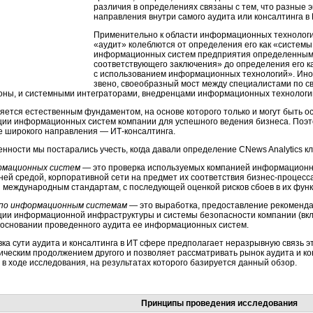
различия в определениях связаны с тем, что разные
направления внутри самого аудита или консалтинга в
Применительно к области информационных технологи
«аудит» колеблются от определения его как «системы
информационных систем предприятия определенным 
соответствующего заключения» до определения его к
с использованием информационных технологий». Иног
звено, своеобразный мост между специалистами по с
оны, и системными интеграторами, внедренцами информационных технологий,
ляется естественным фундаментом, на основе которого только и могут быть
ции информационных систем компании для успешного ведения бизнеса. Поэто
е широкого направления — ИТ-консалтинга.
енности мы постарались учесть, когда давали определение CNews Analytics 
рмационных систем
— это проверка используемых компанией информационны
ней средой, корпоративной сети на предмет их соответствия бизнес-процесс
я международным стандартам, с последующей оценкой рисков сбоев в их фун
 по информационным системам
— это выработка, предоставление рекоменда
ции информационной инфраструктуры и системы безопасности компании (вкл
а основании проведенного аудита ее информационных систем.
вка сути аудита и консалтинга в ИТ сфере предполагает неразрывную связь эт
ическим продолжением другого и позволяет рассматривать рынок аудита и кон
в ходе исследования, на результатах которого базируется данный обзор.
Принципы проведения исследования