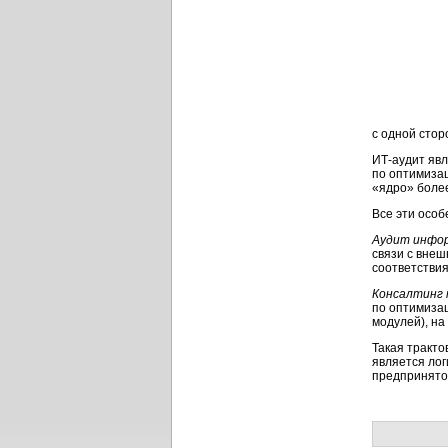
с одной стор
ИТ-аудит яв
по оптимиза
«ядро» боле
Все эти особ
Аудит инфо
связи с внеш
соответстви
Консалтинг
по оптимиза
модулей), н
Такая тракто
является лог
предпринято 