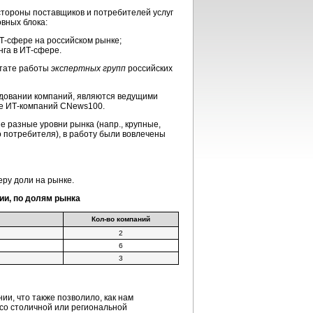
стороны поставщиков и потребителей услуг
овных блока:
Т-сфере на российском рынке;
нга в ИТ-сфере.
ьтате работы
экспертных групп
российских
ледовании компаний, являются ведущими
ге ИТ-компаний CNews100.
е разные уровни рынка (напр., крупные,
го потребителя), в работу были вовлечены
ру доли на рынке.
ии, по долям рынка
Кол-во компаний
2
6
3
ии, что также позволило, как нам
 со столичной или региональной