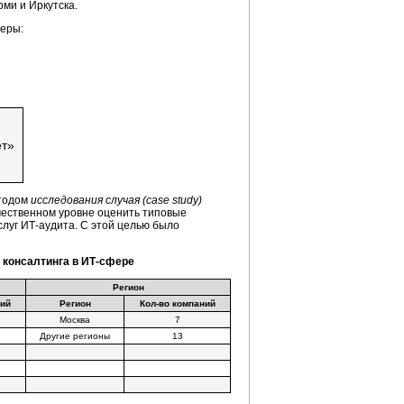
ми и Иркутска.
феры:
ет»
етодом
исследования случая (case study)
чественном уровне оценить типовые
слуг ИТ-аудита. С этой целью было
 консалтинга в ИТ-сфере
Регион
ний
Регион
Кол-во компаний
Москва
7
Другие регионы
13