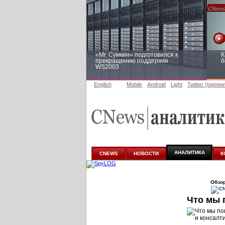
«Mr. Сумкин» подготовился к
К
прекращению поддержки
б
WS2003
English
Mobile
Android
Light
Twitter (topnew
Заоблачная оптимизация: как
Р
Faberlic изменил подход к
п
аналитике
АНАЛИТИКА
CNEWS
НОВОСТИ
К
Обзор
Что мы 