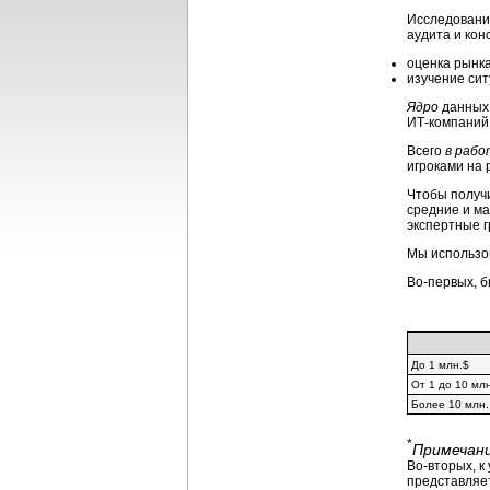
Исследование
аудита и кон
оценка рынка
изучение сит
Ядро
данных,
ИТ-компаний,
Всего
в рабо
игроками на 
Чтобы получи
средние и ма
экспертные г
Мы использов
Во-первых, б
До 1 млн.$
От 1 до 10 млн
Более 10 млн.
*
Примечани
Во-вторых, к
представляет