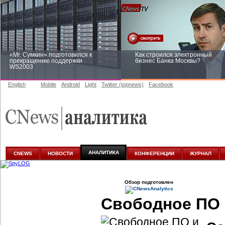
«Mr. Сумкин» подготовился к
Как строился электронный
прекращению поддержки
бизнес Банка Москвы?
WS2003
English
Mobile
Android
Light
Twitter (topnews)
Facebook
Заоблачная оптимизация: как
Рейтинг CNewsInfrastructure 20
Faberlic изменил подход к
приглашаем участвовать
аналитике
АНАЛИТИКА
CNEWS
НОВОСТИ
КОНФЕРЕНЦИИ
ЖУРНАЛ
Обзор подготовлен
Свободное ПО 