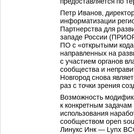
предоставляется по т
Петр Иванов, директо
информатизации регио
Партнерства для разв
западе России (ПРИОР
ПО с «открытыми кода
направленных на разв
с участием органов вл
сообщества и неправи
Новгород снова являе
раз с точки зрения со
Возможность модифика
к конкретным задачам 
использования наработ
сообществом open sour
Линукс Инк — Lynx BC