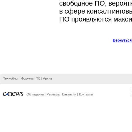
свободное ПО, вероят
в сфере консалтинговы
ПО проявляются макс
Вернуться
Техноблог
|
Форумы
|
ТВ
|
Архив
Об издании
|
Реклама
|
Вакансии
|
Контакты