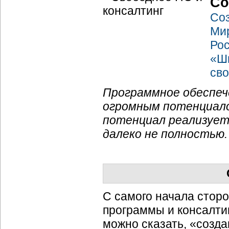
Со
Соз
Мир
Рос
«Ши
св
Программное обеспеч
огромным потенциало
потенциал реализуетс
далеко не полностью.
С самого начала стор
программы и консалти
можно сказать, «созда