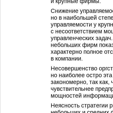
и крупные фирмы.
Снижение управляемос
но в наибольшей степ
управляемости у круп
с несоответствием м
управленческих задач
небольших фирм показ
характерно полное от
в компании.
Несовершенство оргст
но наиболее остро эта
закономерно, так как,
чувствительнее предпр
мощностей информаци
Неясность стратегии 
небольших и средних ф