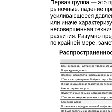
Первая группа — это 
рыночные: падение при
усиливающееся давлен
или иначе характериз
несовершенная техниче
развития. Разумно пре
по крайней мере, заме
Распространеннос
Сбои серверов, нарушение удаленного до
Повреждение данных
Неслаженная работа информационной с
Сбои в информационной (бухгалтерской)
Низкая компьютерная грамотность персо
Компьютерные вирусы
Недостаточные возможности корпоратив
Сбои телекоммуникационных и энергетич
Хакерские атаки
Похищение конфиденциальной информа
Не было проблем с информационной си