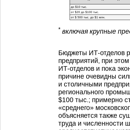
до $10 тыс.
от $20 до $100 тыс.
от $ 500 тыс. до $1 млн.
*
включая крупные пр
Бюджеты ИТ-отделов р
предприятий, при это
ИТ-отделов и пока эко
причине очевидны си
и столичными предприя
регионального промыш
$100 тыс.; примерно с
«среднего» московско
объясняется также су
труда и численности ш