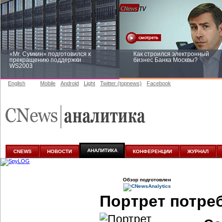
«Mr. Сумкин» подготовился к
Как строился электронный
прекращению поддержки
бизнес Банка Москвы?
WS2003
English
Mobile
Android
Light
Twitter (topnews)
Facebook
Заоблачная оптимизация: как
Рейтинг CNewsInfrastructure 20
Faberlic изменил подход к
приглашаем участвовать
аналитике
АНАЛИТИКА
CNEWS
НОВОСТИ
КОНФЕРЕНЦИИ
ЖУРНАЛ
Обзор подготовлен
Портрет потре