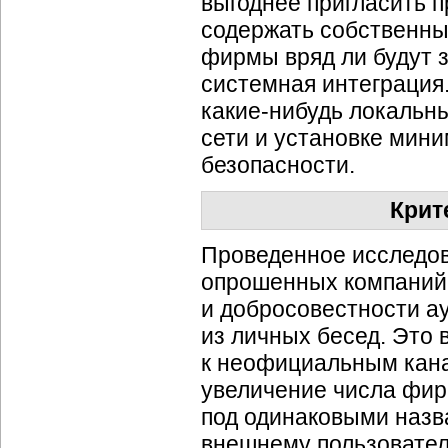
выгоднее пригласить 
содержать собственный
фирмы вряд ли будут з
системная интеграция.
какие-нибудь
локальны
сети и установке мин
безопасности.
Крит
Проведенное исследов
опрошенных компаний 
и добросовестности а
из личных бесед. Это 
к неофициальным кана
увеличение числа
фир
под одинаковыми назв
внешнему пользовател