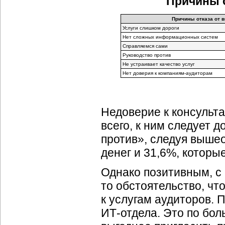
Причины о
Причины отказа от 
Услуги слишком дороги
Нет сложных информационных систем
Справляемся сами
Руководство против
Не устраивает качество услуг
Нет доверия к компаниям-аудиторам
Недоверие к консульт
всего, к ним следует 
против», следуя вышео
денег и 31,6%, которы
Однако позитивным, с
то обстоятельство, ч
к услугам аудиторов. 
ИТ-отдела
. Это по бо