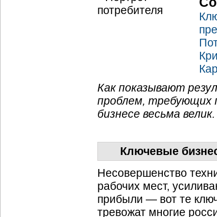
Со
Клю
пр
Пот
Кри
Ка
Как показывают резул
проблем, требующих 
бизнесе весьма велик.
Ключевые бизне
Несовершенство техни
рабочих мест, усилив
прибыли — вот те клю
тревожат многие росс