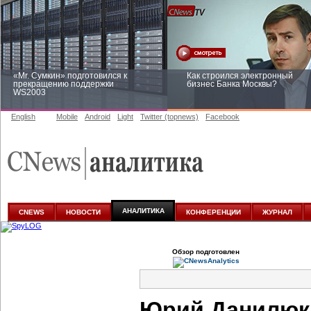
«Mr. Сумкин» подготовился к
Как строился электронный
прекращению поддержки
бизнес Банка Москвы?
WS2003
English
Mobile
Android
Light
Twitter (topnews)
Facebook
Заоблачная оптимизация: как
Рейтинг CNewsInfrastructure 20
Faberlic изменил подход к
приглашаем участвовать
аналитике
АНАЛИТИКА
CNEWS
НОВОСТИ
КОНФЕРЕНЦИИ
ЖУРНАЛ
Обзор подготовлен
Юрий Данилюк: