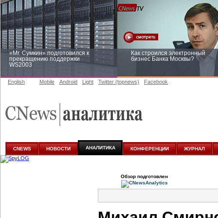
«Mr. Сумкин» подготовился к
Как строился электронный
прекращению поддержки
бизнес Банка Москвы?
WS2003
English
Mobile
Android
Light
Twitter (topnews)
Facebook
Заоблачная оптимизация: как
Рейтинг CNewsInfrastructure 20
Faberlic изменил подход к
приглашаем участвовать
аналитике
АНАЛИТИКА
CNEWS
НОВОСТИ
КОНФЕРЕНЦИИ
ЖУРНАЛ
Обзор подготовлен
Михаил Смирно