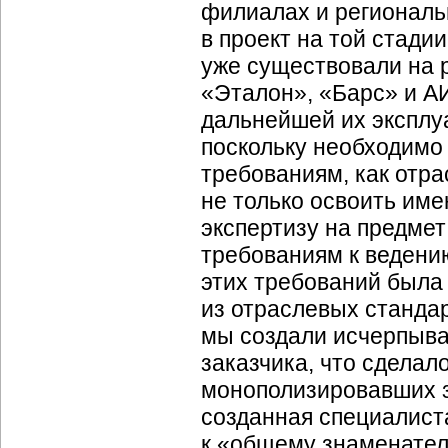
филиалах и региональ
в проект на той стади
уже существовали на 
«Эталон», «Барс» и А
дальнейшей их эксплу
поскольку необходимо
требованиям, как отра
не только освоить им
экспертизу на предме
требованиям к ведению
этих требований была
из отраслевых стандар
мы создали исчерпыва
заказчика, что сделал
монополизировавших зн
созданная специалист
к «общему знаменател