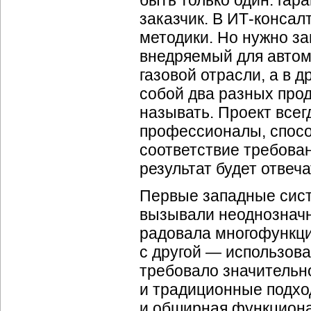
быть только один: гар
заказчик. В ИТ-конса
методики. Но нужно за
внедряемый для автом
газовой отрасли, а в д
собой два разных прод
называть. Проект всег
профессионалы, спосо
соответствие требова
результат будет отвеч
Первые западные сист
вызывали неоднозначн
радовала многофункци
с другой — использова
требовало значительн
и традиционные подх
и обширная функционал