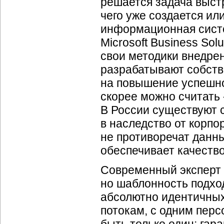
решается задача выст
чего уже создается и
информационная систе
Microsoft Business So
свои методики внедре
разрабатывают собств
на повышение успешно
скорее можно считать
В России существуют 
в наследство от корп
не противоречат данн
обеспечивает качеств
Современный эксперт 
но шаблонность подхо
абсолютно идентичных
потокам, с одним пер