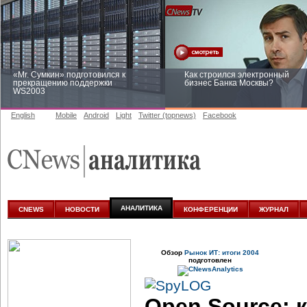
«Mr. Сумкин» подготовился к
Как строился электронный
прекращению поддержки
бизнес Банка Москвы?
WS2003
English
Mobile
Android
Light
Twitter (topnews)
Facebook
Заоблачная оптимизация: как
Рейтинг CNewsInfrastructure 20
Faberlic изменил подход к
приглашаем участвовать
аналитике
АНАЛИТИКА
CNEWS
НОВОСТИ
КОНФЕРЕНЦИИ
ЖУРНАЛ
Обзор
Рынок ИТ: итоги 2004
подготовлен
Open Source: 