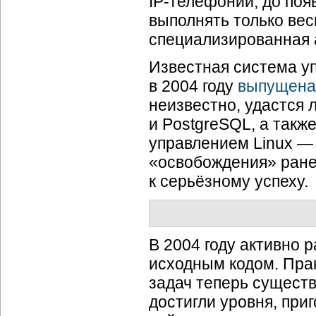
IP-телефонии;
до поя
выполнять только ве
специализированная 
Известная система у
в 2004 году
выпущена
неизвестно, удастся
и PostgreSQL, а так
управлением Linux — 
«освобождения» ране
к серьёзному успеху.
В 2004 году активно 
исходным кодом. Пра
задач теперь сущест
достигли уровня, при