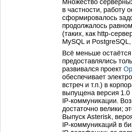
Множество серверных
в частности, работу
сформировалось задол
продолжалось равно
(таких, как
http-серве
MySQL и PostgreSQL, п
Всё меньше остаётся
предоставлялись толь
развивался проект
Op
обеспечивает электр
встреч и т.п.) в корп
выпущена версия 1.0
IP-коммуникации.
Воз
достаточно велики; э
Выпуск Asterisk, вер
IP-коммуникаций
в би