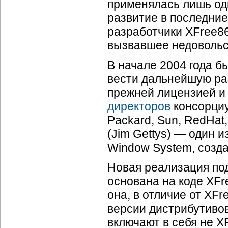
применялась лишь од
развитие в последние
разработчики XFree8
вызвавшее недовольс
В начале 2004 года 
вести дальнейшую ра
прежней лицензией и 
директоров
консорциу
Packard, Sun, RedHat
(Jim Gettys) — один 
Window System, созда
Новая реализация по
основана на коде XFr
она, в отличие от XF
версии дистрибутиво
включают в себя не XF