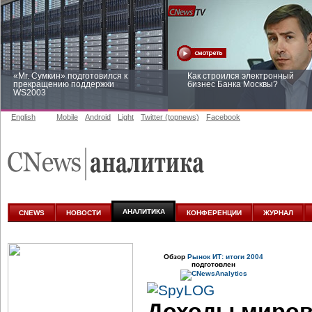
«Mr. Сумкин» подготовился к
Как строился электронный
прекращению поддержки
бизнес Банка Москвы?
WS2003
English
Mobile
Android
Light
Twitter (topnews)
Facebook
Заоблачная оптимизация: как
Рейтинг CNewsInfrastructure 20
Faberlic изменил подход к
приглашаем участвовать
аналитике
АНАЛИТИКА
CNEWS
НОВОСТИ
КОНФЕРЕНЦИИ
ЖУРНАЛ
Обзор
Рынок ИТ: итоги 2004
подготовлен
Доходы миров