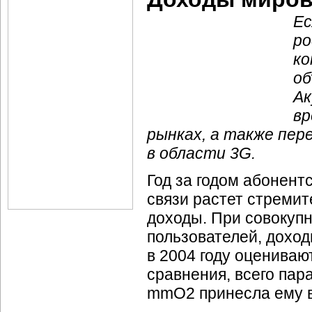
Ес
ро
ко
об
Ак
вр
рынках, а также пе
в области 3G.
Год за годом абонент
связи растет стремит
доходы. При совокупн
пользователей, доход
в 2004 году оценивают
сравнения, всего пар
mmO2 принесла ему в