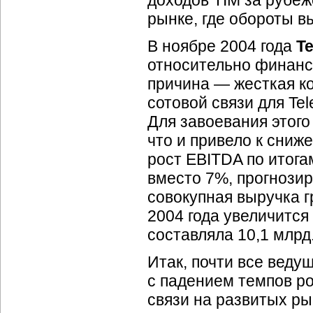
доходов TIM за рубе
рынке, где обороты в
В ноябре 2004 года
Te
относительно финансо
причина — жесткая к
сотовой связи для Tel
Для завоевания этого
что и привело к сниж
рост EBITDA по итога
вместо 7%, прогнозир
совокупная выручка г
2004 года увеличится
составляла 10,1 млрд.
Итак, почти все веду
с падением темпов ро
связи на развитых ры