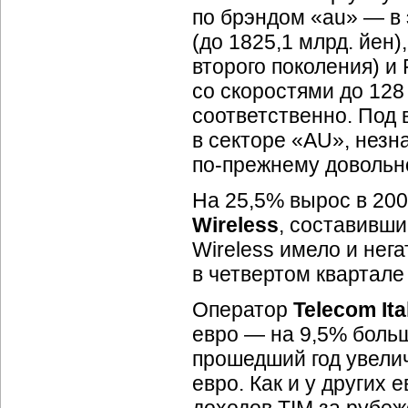
по брэндом «au» — в 
(до 1825,1 млрд. йен)
второго поколения) и
со скоростями до 128
соответственно. Под
в секторе «AU», незн
по-прежнему
довольно
На 25,5% вырос в 200
Wireless
, составивши
Wireless имело и нег
в четвертом квартале
Оператор
Telecom Ita
евро — на 9,5% больш
прошедший год увелич
евро. Как и у других