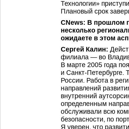
Технологии» приступи
Плановый срок заверш
CNews: В прошлом 
несколько регионал
ожидаете в этом ас
Сергей Калин:
Дейст
филиала — во Владив
В марте 2005 года п
и
Санкт-Петербурге.
Т
России. Работа в рег
направлений развития
внутренний аутсорсин
определенным направ
обслуживали всю ком
безопасности, по по
Я уверен, что развит