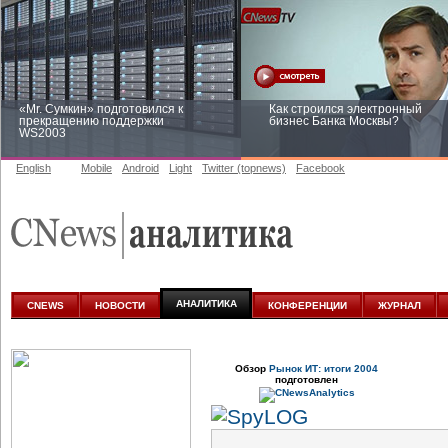
«Mr. Сумкин» подготовился к
Как строился электронный
прекращению поддержки
бизнес Банка Москвы?
WS2003
English
Mobile
Android
Light
Twitter (topnews)
Facebook
Заоблачная оптимизация: как
Рейтинг CNewsInfrastructure 20
Faberlic изменил подход к
приглашаем участвовать
аналитике
АНАЛИТИКА
CNEWS
НОВОСТИ
КОНФЕРЕНЦИИ
ЖУРНАЛ
Обзор
Рынок ИТ: итоги 2004
подготовлен