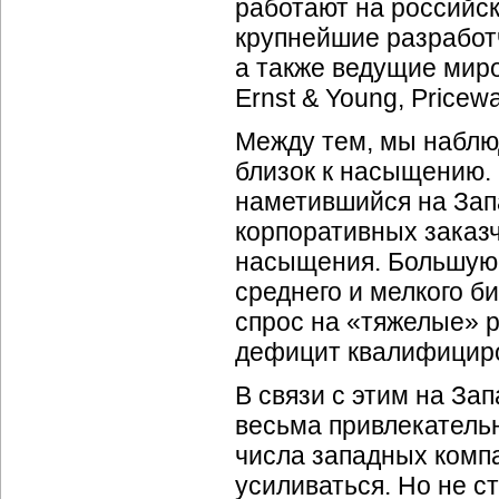
работают на российск
крупнейшие разработчи
а также ведущие мир
Ernst & Young, Pricew
Между тем, мы наблю
близок к насыщению.
наметившийся на Запа
корпоративных заказч
насыщения. Большую
среднего и мелкого б
спрос на «тяжелые» 
дефицит квалифициро
В связи с этим на За
весьма привлекательн
числа западных компа
усиливаться. Но не с