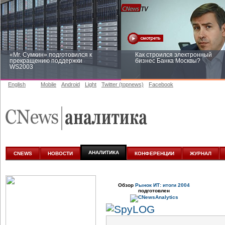
«Mr. Сумкин» подготовился к
Как строился электронный
прекращению поддержки
бизнес Банка Москвы?
WS2003
English
Mobile
Android
Light
Twitter (topnews)
Facebook
Заоблачная оптимизация: как
Рейтинг CNewsInfrastructure 20
Faberlic изменил подход к
приглашаем участвовать
аналитике
АНАЛИТИКА
CNEWS
НОВОСТИ
КОНФЕРЕНЦИИ
ЖУРНАЛ
Обзор
Рынок ИТ: итоги 2004
подготовлен