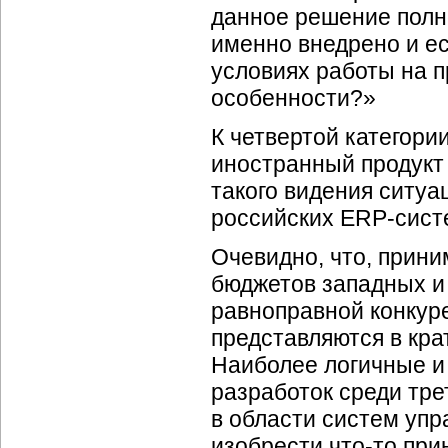
данное решение полн
именно внедрено и ес
условиях работы на 
особенности?»
К четвертой категории
иностранный продукт 
такого видения ситуа
российских
ERP-сист
Очевидно, что, прин
бюджетов западных и
равноправной конкуре
представляются в кр
Наиболее логичные и
разработок среди тре
в области систем уп
изобрести
что-то
прин