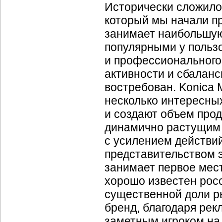
Исторически сложило
который мы начали про
занимает наибольшую
популярными у польз
и профессионального 
активности и сбаланс
востребован. Konica M
несколько интересных
и создают объем прод
динамично растущим б
с усилением действи
представительством э
занимает первое мес
хорошо известен росс
существенной доли рын
бренд, благодаря рек
заметным игроком на