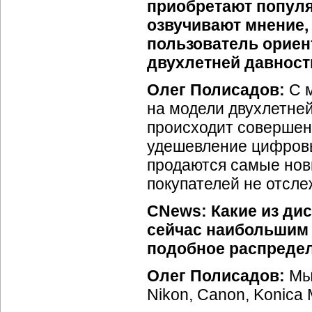
приобретают популя
озвучивают мнение,
пользователь орие
двухлетней давност
Олег Полисадов:
С м
на модели двухлетней
происходит совершенс
удешевление цифровы
продаются самые новы
покупателей не отсле
CNews: Какие из ди
сейчас наибольшим 
подобное распредел
Олег Полисадов:
Мы 
Nikon, Canon, Konica M