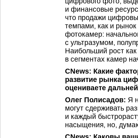
цифрового фото, выде
и финансовые ресурсы
что продажи цифровы
темпами, как и рынок
фотокамер: начальног
с ультразумом, полу
Наибольший рост как 
в сегментах камер на
CNews: Какие факто
развитие рынка циф
оцениваете дальней
Олег Полисадов:
Я 
могут сдерживать раз
и каждый быстрораст
насыщения, но, думаю,
CNews: Каковы ваш