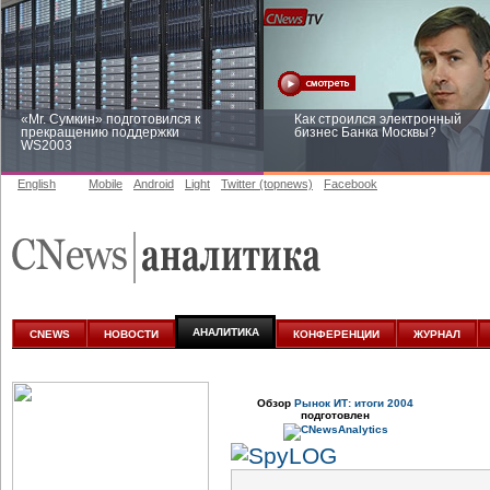
«Mr. Сумкин» подготовился к
Как строился электронный
прекращению поддержки
бизнес Банка Москвы?
WS2003
English
Mobile
Android
Light
Twitter (topnews)
Facebook
Заоблачная оптимизация: как
Рейтинг CNewsInfrastructure 20
Faberlic изменил подход к
приглашаем участвовать
аналитике
АНАЛИТИКА
CNEWS
НОВОСТИ
КОНФЕРЕНЦИИ
ЖУРНАЛ
Обзор
Рынок ИТ: итоги 2004
подготовлен