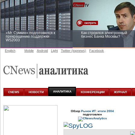
«Mr. Сумкин» подготовился к
Как строился электронный
прекращению поддержки
бизнес Банка Москвы?
WS2003
English
Mobile
Android
Light
Twitter (topnews)
Facebook
Заоблачная оптимизация: как
Рейтинг CNewsInfrastructure 20
Faberlic изменил подход к
приглашаем участвовать
аналитике
АНАЛИТИКА
CNEWS
НОВОСТИ
КОНФЕРЕНЦИИ
ЖУРНАЛ
Обзор
Рынок ИТ: итоги 2004
подготовлен