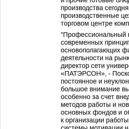
и прочие готовые бл
производства сегодня
производственные це
торговом центре ком
"Профессиональный п
современных принцип
основополагающих ф
деятельности на рынк
директор сети унив
«ПАТЭРСОН», -
Поск
постоянное и неуклон
большое внимание выс
особенно за счет вн
методов работы и но
основных фондов и о
к организации работы
системы мотивации н