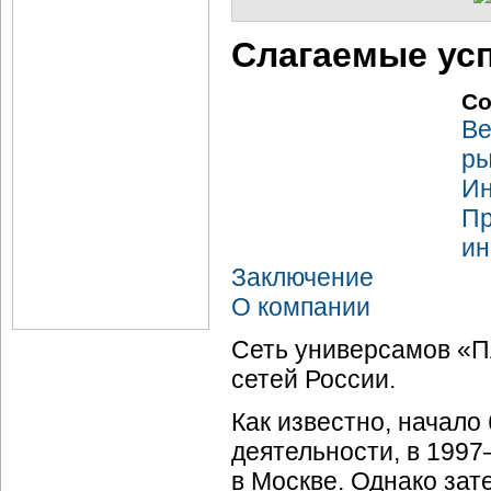
Слагаемые ус
Со
Ве
ры
Ин
Пр
ин
Заключение
О компании
Сеть универсамов «
сетей России.
Как известно, начал
деятельности, в 1997
в Москве. Однако зат