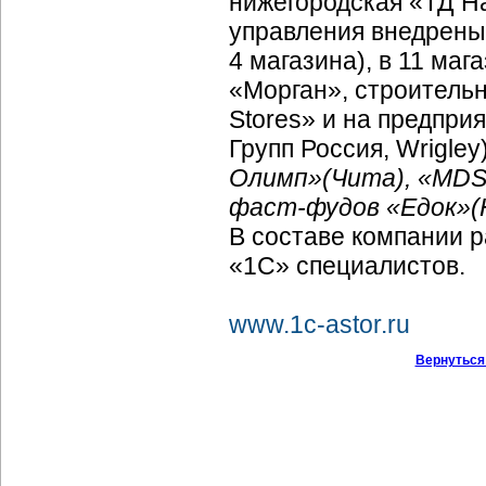
нижегородская «ТД Н
управления внедрены 
4 магазина), в 11 ма
«Морган», строительн
Stores» и на предпри
Групп Россия, Wrigley
Олимп»(Чита), «MDS»
фаст-фудов
«Едок»(
В составе компании 
«1С» специалистов.
www.1c-astor.ru
Вернуться