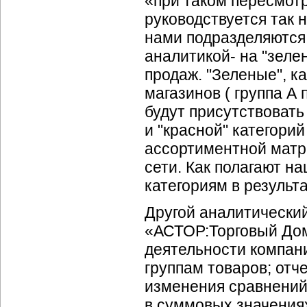
«при таком пересмот
руководствуется так
нами подразделяются 
аналитикой- на "зелен
продаж. "Зеленые", к
магазинов ( группа А 
будут присутствовать
и "красной" категори
ассортиментной матри
сети. Как полагают н
категориям в результ
Другой аналитически
«АСТОР:Торговый Дом
деятельности компан
группам товаров; отч
изменения сравнений
в суммовых значениях