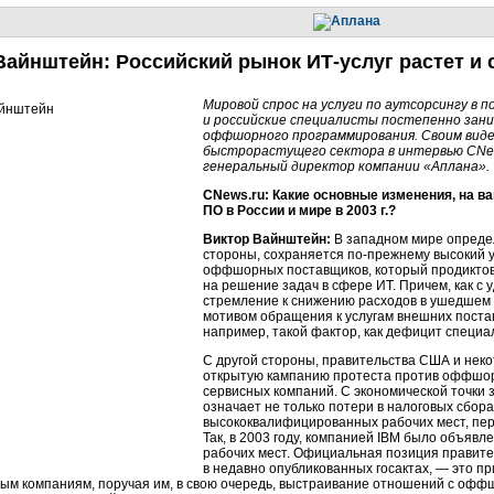
Вайнштейн: Российский рынок
ИТ-услуг
растет и 
Мировой спрос на услуги по аутсорсингу в 
и российские специалисты постепенно зани
оффшорного программирования. Своим виде
быстрорастущего сектора в интервью CNe
генеральный директор компании «Аплана».
CNews.ru: Какие основные изменения, на в
ПО в России и мире в 2003 г.?
Виктор Вайнштейн:
В западном мире опреде
стороны, сохраняется по-прежнему высокий у
оффшорных поставщиков, который продиктов
на решение задач в сфере ИТ. Причем, как с
стремление к снижению расходов в ушедшем
мотивом обращения к услугам внешних постав
например, такой фактор, как дефицит специа
С другой стороны, правительства США и неко
открытую кампанию протеста против оффшор
сервисных компаний. С экономической точки
означает не только потери в налоговых сборах
высококвалифицированных рабочих мест, пер
Так, в 2003 году, компанией IBM было объяв
рабочих мест. Официальная позиция правит
в недавно опубликованных госактах, — это п
вым компаниям, поручая им, в свою очередь, выстраивание отношений с оф