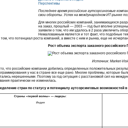
Перспективы
Последнее время российские аутсорсинговые комп
свои обороты. Успех на международном
ИТ-рынке
поз
Для многих российских компаний, занимающихся разр
на заказ, прошлый — 2003 — год был вполне успешн
заявили о том, что им удалось в 2 раза увеличить обо
Немаловажным является и тот факт, что подобные те
о том, что потенциал роста компаний, а вместе с ним и рынка, еще не исчерпан
Рост объема экспорта заказного российского 
Источник:
Market-Visi
то, что российские компании добились определенных положительных результ
ограммирования у нас в стране все еще рано. Многие проблемы, которые были
остались нерешенными. Поэтому за год ситуация с расстановкой сил на между
вания практически не изменилась.
еделение стран по статусу и потенциалу аутсорсинговых возможностей в
Страны «первой волны» — лидеры
:
Индия