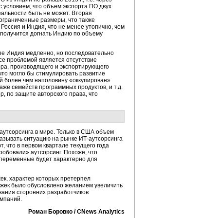
с условием, что объем экспорта ПО двух
еальности быть не может. Вторая
еограниченные размеры, что также
Россия и Индия, что не менее утопично, чем
 получится догнать Индию по объему
ые Индия медленно, но последовательно
се проблемой является отсутствие
ора, производящего и экспортирующего
 что могло бы стимулировать развитие
й более чем наполовину «оккупирован»
же семейств программных продуктов, и т.д.
, по защите авторского права, что
аутсорсинга
в мире. Только в США объем
 называть ситуацию на рынке
ИТ-аутсорсинга
 что в первом квартале текущего года
робовали» аутсорсинг. Похоже, что
 переменные будет характерно для
ек, характер которых претерпел
ржек было обусловлено желанием увеличить
вания сторонних разработчиков
омпаний.
Роман Боровко / CNews Analytics