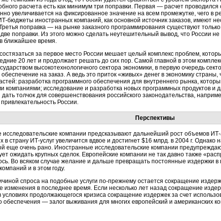
добного расчета есть как минимум три поправки. Первая — расчет проводился 
нно увеличивается на фиксированное значение на всем промежутке, чего в р
ИТ-бюджеты
иностранных компаний, как основной источник заказов, имеют н
Третья поправка — на рынке заказного программирования существуют только 
ве поправки. Из этого можно сделать неутешительный вывод, что России не
 в ближайшее время.
состязаться за первое место России мешает целый комплекс проблем, котор
дние 20 лет и продолжает решать до сих пор. Самой главной в этом комплек
сударством высокотехнологичного сектора экономики, в первую очередь сект
обеспечение на заказ. А ведь это приток «живых» денег в экономику страны,
стей: разработка программного обеспечения для внутреннего рынка, которы
 компаниями; исследование и разработка новых программных продуктов и да
 дать толчок для совершенствования российского законодательства, например
 привлекательность России.
Перспективы
 исследовательские компании предсказывают дальнейший рост объемов
ИТ-
х в страну
ИТ-услуг
увеличится вдвое и достигнет $16 млрд. в 2004 г. Однако
й еще очень рано. Иностранные исследовательские компании предупреждают,
ует ожидать крупных сделок. Европейские компании не так давно также «расп
ось. Во всяком случае желание и дальше превращать постоянные издержки в
компаний и в этом году.
ичиной спроса на подобные услуги
по-прежнему
остается сокращение издерж
е изменения в последнее время. Если несколько лет назад сокращение изде
в условиях продолжающегося кризиса сокращение издержек за счет использо
 обеспечения — залог выживания для многих европейский и американских к