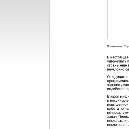
Примечание: Стр
В настоящее
удерживать 
страны еще в
неуклонно сл
О ведущих и
программиста
зарплату соп
индийского п
Второй миф 
и российские
повышенной с
работа по на
по-прежнему
задач. Прогр
несколько ин
после чего п