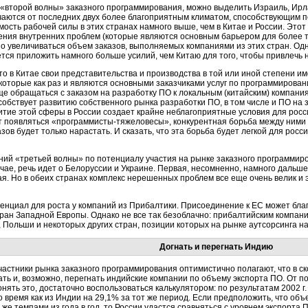
«второй волны» заказного программирования, можно выделить Израиль, Ирла
аются от последних двух более благоприятным климатом, способствующим по
мость рабочей силы в этих странах намного выше, чем в Китае и России. Этот
ния внутренних проблем (которые являются основным барьером для более те
о увеличиваться объем заказов, выполняемых компаниями из этих стран. Одн
тся приложить намного больше усилий, чем Китаю для того, чтобы привлечь н
что в Китае свои представительства и производства в той или иной степени 
которые как раз и являются основными заказчиками услуг по программирован
е обращаться с заказом на разработку ПО к локальным (китайским) компания
собствует развитию собственного рынка разработки ПО, в том числе и ПО на з
итие этой сферы в России создает крайне неблагоприятные условия для росси
т появляться «
программисты-тяжеловесы
», конкурентная борьба между ними 
зов будет только нарастать. И сказать, что эта борьба будет легкой для росс
ний «третьей волны» по потенциалу участия на рынке заказного программир
чае, речь идет о Белоруссии и Украине. Первая, несомненно, намного дальш
я. Но в обеих странах комплекс нерешенных проблем все еще очень велик и
нциал для роста у компаний из Прибалтики. Присоединение к ЕС может бла
тран Западной Европы. Однако не все так безоблачно: прибалтийским компани
 Польши и некоторых других стран, позиции которых на рынке аутсорсинга н
Догнать и перегнать Индию
частники рынка заказного программирования оптимистично полагают, что в 
ать и, возможно, перегнать индийские компании по объему экспорта ПО. От 
онять это, достаточно воспользоваться калькулятором: по результатам 2002 г
то время как из Индии на 29,1% за тот же период. Если предположить, что об
 же темпами из года в год, то России удастся сравняться с уровнем экспорта П