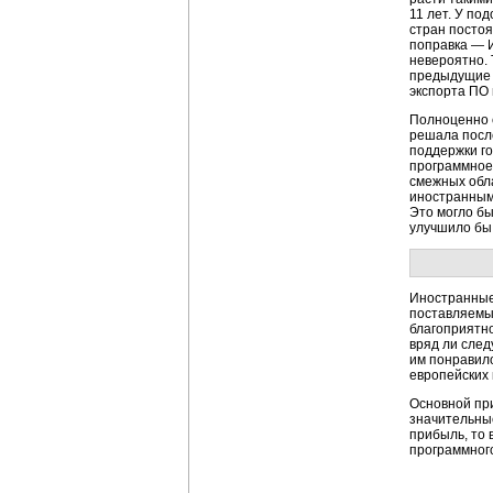
11 лет. У по
стран постоя
поправка —
невероятно. 
предыдущие д
экспорта ПО
Полноценно 
решала после
поддержки го
программное 
смежных обла
иностранными
Это могло бы
улучшило бы
Иностранные
поставляемы
благоприятно
вряд ли след
им понравил
европейских 
Основной пр
значительны
прибыль, то 
программного