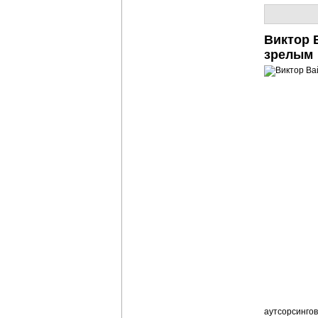
Виктор 
зрелым
аутсорсинго