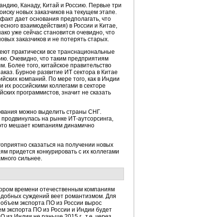
ндию, Канаду, Китай и Россию. Первые три
иску новых заказчиков на текущем этапе.
 факт дает основания предполагать, что
сного взаимодействия) в России и Китае,
ако уже сейчас становится очевидно, что
овых заказчиков и не потерять старых.
имеют практически все транснациональные
ию. Очевидно, что таким предприятиям
м. Более того, китайское правительство
аказ. Бурное развитие ИТ сектора в Китае
йских компаний. По мере того, как в Индии
и их российскими коллегами в секторе
ийских программистов, значит не сказать
ования можно выделить страны СНГ.
е продвинулась на рынке
ИТ-аутсорсинга
,
 это мешает компаниям динамично
гоприятно сказаться на получении новых
ям придется конкурировать с их коллегами
амного сильнее.
скором времени отечественным компаниям
подобных суждений веет романтизмом. Для
. объем экспорта ПО из России вырос
ъем экспорта ПО из России и Индии будет
О из Индии не раньше 2015 г., т.е. через