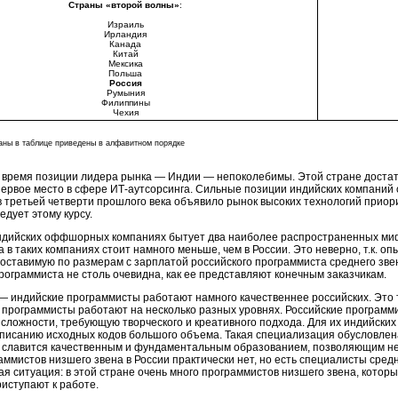
Страны «второй волны»
:
Израиль
Ирландия
Канада
Китай
Мексика
Польша
Россия
Румыния
Филиппины
Чехия
аны в таблице приведены в алфавитном порядке
 время позиции лидера рынка — Индии — непоколебимы. Этой стране достато
первое место в сфере
ИТ-аутсорсинга
. Сильные позиции индийских компаний 
 третьей четверти прошлого века объявило рынок высоких технологий приор
едует этому курсу.
ндийских оффшорных компаниях бытует два наиболее распространенных миф
 в таких компаниях стоит намного меньше, чем в России. Это неверно, т.к. 
оставимую по размерам с зарплатой российского программиста среднего звен
рограммиста не столь очевидна, как ее представляют конечным заказчикам.
— индийские программисты работают намного качественнее российских. Это 
 программисты работают на несколько разных уровнях. Российские программи
ложности, требующую творческого и креативного подхода. Для их индийских
писанию исходных кодов большого объема. Такая специализация обусловлена
славится качественным и фундаментальным образованием, позволяющим не
аммистов низшего звена в России практически нет, но есть специалисты сред
ая ситуация: в этой стране очень много программистов низшего звена, котор
риступают к работе.