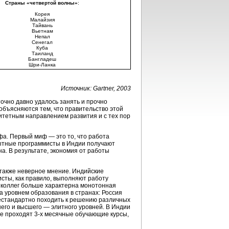
Страны «четвертой волны»
:
Корея
Малайзия
Тайвань
Вьетнам
Непал
Сенегал
Куба
Таиланд
Бангладеш
Шри-Ланка
Источник: Gartner, 2003
чно давно удалось занять и прочно
объясняются тем, что правительство этой
итетным направлением развития и с тех пор
а. Первый миф — это то, что работа
опытные программисты в Индии получают
а. В результате, экономия от работы
также неверное мнение. Индийские
сты, как правило, выполняют работу
 коллег больше характерна монотонная
 уровнем образования в странах: Россия
стандартно походить к решению различных
него и высшего — элитного уровней. В Индии
ые проходят 3-х месячные обучающие курсы,