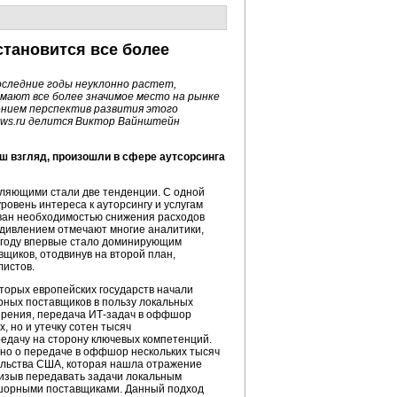
становится все более
последние годы неуклонно растет,
мают все более значимое место на рынке
нием перспектив развития этого
ws.ru делится Виктор Вайнштейн
аш взгляд, произошли в сфере аутсорсинга
ляющими стали две тенденции. С одной
ровень интереса к ауторсингу и услугам
ан необходимостью снижения расходов
 удивлением отмечают многие аналитики,
 году впервые стало доминирующим
щиков, отодвинув на второй план,
листов.
торых европейских государств начали
ных поставщиков в пользу локальных
 зрения, передача ИТ-задач в оффшор
, но и утечку сотен тысяч
едачу на сторону ключевых компетенций.
лено о передаче в оффшор нескольких тысяч
ельства США, которая нашла отражение
ризыв передавать задачи локальным
фшорными поставщиками. Данный подход