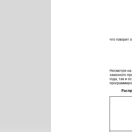
что говорит 
Несмотря на 
заказного пр
года, так и 
программиро
Распр