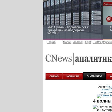
«Mr. Сумкин» подготовился к
К
прекращению поддержки
б
WS2003
English
Mobile
Android
Light
Twitter (topnew
Заоблачная оптимизация: как
Р
Faberlic изменил подход к
п
аналитике
АНАЛИТИКА
CNEWS
НОВОСТИ
К
Обзор
"Рын
итоги 2
подгото
4 волны