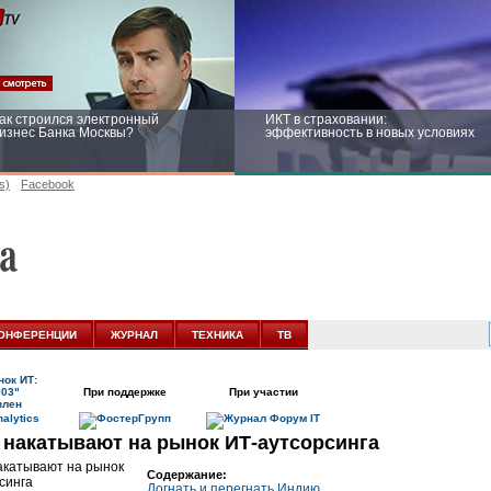
ак строился электронный
ИКТ в страховании:
изнес Банка Москвы?
эффективность в новых условиях
s)
Facebook
ейтинг CNewsInfrastructure 2015:
Информационная безопасность
риглашаем участвовать
бизнеса и госструктур: развитие в
новых условиях
ОНФЕРЕНЦИИ
ЖУРНАЛ
ТЕХНИКА
ТВ
ок ИТ:
003"
При поддержке
При участии
влен
 накатывают на рынок ИТ-аутсорсинга
Содержание:
Догнать и перегнать Индию