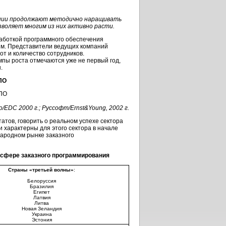
ании продолжают методично наращивать
воляет многим из них активно расти.
аботкой программного обеспечения
ым. Представители ведущих компаний
рот и количество сотрудников.
мпы роста отмечаются уже не первый год,
.
ПО
o
/EDC 2000 г.; Руссофт/Ernst&Young, 2002 г.
атов, говорить о реальном успехе сектора
 характерны для этого сектора в начале
народном рынке заказного
 сфере заказного программирования
Страны «третьей волны»
:
Белоруссия
Бразилия
Египет
Латвия
Литва
Новая Зеландия
Украина
Эстония