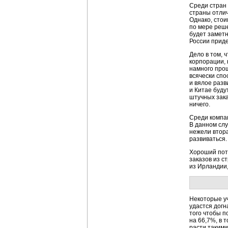
Среди стран 
страны отлич
Однако, стои
по мере реше
будет заметн
России приде
Дело в том, 
корпорации, 
намного прощ
всячески спо
и вялое разв
и Китае буду
штучных зака
ничего.
Среди компа
В данном слу
нежели втора
развиваться.
Хороший поте
заказов из с
из Ирландии,
Некоторые у
удастся догн
того чтобы п
на 66,7%, в 
расти такими