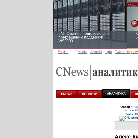
«Mr. Сумкин» подготовился к
К
прекращению поддержки
б
WS2003
English
Mobile
Android
Light
Twitter (topnew
Заоблачная оптимизация: как
Р
Faberlic изменил подход к
п
аналитике
АНАЛИТИКА
CNEWS
НОВОСТИ
К
Обзор
"Рын
итоги 2
подгото
Алекс К