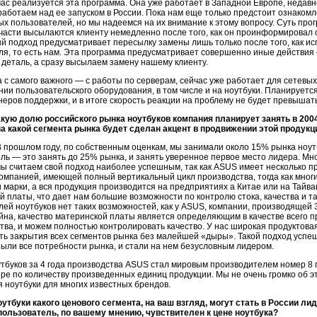
ас реализуется эта программа. Она уже работает в Западной Европе, недав
работаем над ее запуском в России. Пока нам еще только предстоит ознаком
х пользователей, но мы надеемся на их внимание к этому вопросу. Суть прог
части высылаются клиенту немедленно после того, как он проинформировал 
 подход предусматривает пересылку замены лишь только после того, как и
я, то есть нам. Эта программа предусматривает совершенно иные действия 
деталь, а сразу высылаем замену нашему клиенту.
 с самого важного — с работы по серверам, сейчас уже работает для сетевы
нии пользовательского оборудования, в том числе и на ноутбуки. Планируетс
еров поддержки, и в итоге скорость реакции на проблему не будет превышать
акую долю российского рынка ноутбуков компания планирует занять в 2004
на какой сегмента рынка будет сделан акцент в продвижении этой продукц
 прошлом году, по собственным оценкам, мы занимали около 15% рынка ноутбу
ль — это занять до 25% рынка, и занять уверенное первое место лидера. Мн
мы считаем свой подход наиболее успешным, так как ASUS имеет несколько п
омпанией, имеющей полный вертикальный цикл производства, тогда как мног
марки, а вся продукция производится на предприятиях а Китае или на Тайв
й платы, что дает нам большие возможности по контролю стока, качества и так
ей ноутбуков нет таких возможностей, как у ASUS, компании, производящей 3 
на, качество материнской платы является определяющим в качестве всего п
тва, и можем полностью контролировать качество. У нас широкая продуктовая
есть закрытия всех сегментов рынка без малейшей «дыры». Такой подход успе
рыли все потребности рынка, и стали на нем безусловным лидером.
тбуков за 4 года производства ASUS стал мировым производителем номер 8
ре по количеству произведенных единиц продукции. Мы не очень громко об э
 ноутбуки для многих известных брендов.
оутбуки какого ценового сегмента, на ваш взгляд, могут стать в России л
пользователь, по вашему мнению, чувствителен к цене ноутбука?