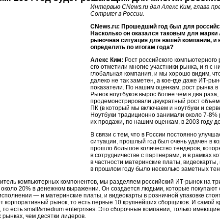
Интервью CNews.ru дал Алекс Ким, глава 
Computer в России.
CNews.ru: Прошедший год был для российс
Насколько он оказался таковым для марки
рыночная ситуация для вашей компании, и 
определить по итогам года?
Алекс Ким:
Рост российского компьютерного 
его отметили многие участники рынка, и я с
глобальная компания, и мы хорошо видим, чт
далеко не так заметен, а кое-где даже ИТ-р
показатели. По нашим оценкам, рост рынка в
Рынок ноутбуков вырос более чем в два раза,
продемонстрировали двукратный рост объем
ПК (в который мы включаем и ноутбуки и серв
Ноутбуки традиционно занимали около 7-8% 
их продажи, по нашим оценкам, в 2003 году до
В связи с тем, что в России постоянно улучш
ситуации, прошлый год был очень удачен в к
прошло большое количество тендеров, которы
в сотрудничестве с партнерами, и в рамках 
в частности материнские платы, видеокарты,
в прошлом году было несколько заметных тен
итель компьютерных компонентов, мы разделяем российский ИТ-рынок на три
около 20% в денежном выражении. Он создается людьми, которые покупают 
сполнении — и материнские платы, и видеокарты в розничной упаковке стоя
 корпоративный рынок, то есть первые 10 крупнейших сборщиков. И самой к
 то есть small&medium enterprises. Это сборочные компании, только имею
 рынках, чем десятки лидеров.