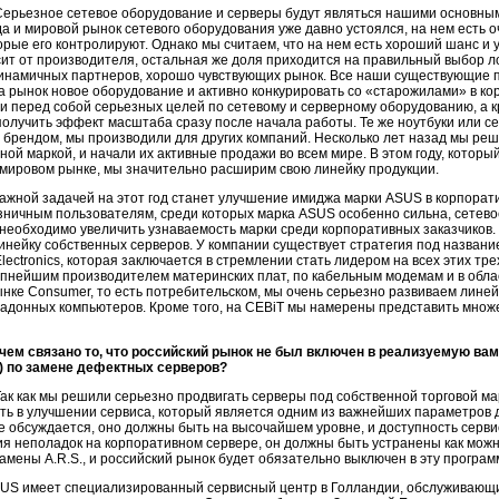
ерьезное сетевое оборудование и серверы будут являться нашими основным
да и мировой рынок сетевого оборудования уже давно устоялся, на нем есть оч
торые его контролируют. Однако мы считаем, что на нем есть хороший шанс и 
ит от производителя, остальная же доля приходится на правильный выбор 
динамичных партнеров, хорошо чувствующих рынок. Все наши существующие 
а рынок новое оборудование и активно конкурировать со «старожилами» в ко
и перед собой серьезных целей по сетевому и серверному оборудованию, а к
 получить эффект масштаба сразу после начала работы. Те же ноутбуки или с
брендом, мы производили для других компаний. Несколько лет назад мы реши
ной маркой, и начали их активные продажи во всем мире. В этом году, котор
 мировом рынке, мы значительно расширим свою линейку продукции.
важной задачей на этот год станет улучшение имиджа марки ASUS в корпора
зничным пользователям, среди которых марка ASUS особенно сильна, сетево
необходимо увеличить узнаваемость марки среди корпоративных заказчиков.
инейку собственных серверов. У компании существует стратегия под названи
lectronics, которая заключается в стремлении стать лидером на всех этих т
упнейшим производителем материнских плат, по кабельным модемам и в обл
ынке Consumer, то есть потребительском, мы очень серьезно развиваем линей
ладонных компьютеров. Кроме того, на CEBiT мы намерены представить множ
 чем связано то, что российский рынок не был включен в реализуемую вам
) по замене дефектных серверов?
ак как мы решили серьезно продвигать серверы под собственной торговой ма
ь в улучшении сервиса, который является одним из важнейших параметров д
е обсуждается, оно должны быть на высочайшем уровне, и доступность серви
я неполадок на корпоративном сервере, он должны быть устранены как мож
амены A.R.S., и российский рынок будет обязательно выключен в эту програм
US имеет специализированный сервисный центр в Голландии, обслуживающий