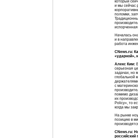
который сейч
и мы сейчас 
корпоративны
поломки, зап
Традиционный
производител
испорченная 
Началась она
и в направле
работа инжен
CNews.ru: К
«ударной», 
Алекс Ким:
В
серьезная це
задачах, но 
глобальной к
держателями 
с материнско
производител
помимо дизай
их производс
Policy», то 
когда мы зак
На рынке ноу
позицию в ми
производятся
CNews.ru: Н
российский 