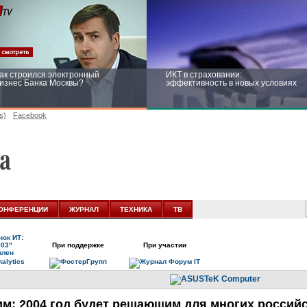
ак строился электронный
ИКТ в страховании:
изнес Банка Москвы?
эффективность в новых условиях
s)
Facebook
ейтинг CNewsInfrastructure 2015:
Информационная безопасность
риглашаем участвовать
бизнеса и госструктур: развитие в
новых условиях
ОНФЕРЕНЦИИ
ЖУРНАЛ
ТЕХНИКА
ТВ
ок ИТ:
003"
При поддержке
При участии
влен
им: 2004 год будет решающим для многих россий