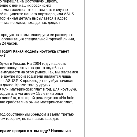
но перешла на Восточную Европу,
ление с ней наших российских
раммы заключается в том, что в случае
об инциденте нашего партнера, или ASUS.
спорченная деталь высылается в адрес
— мы не ждем, пока до нас доедет
х продуктов, и мы планируем ее расширить
я организация специальной горячей линии,
 24 часов.
 году? Какая модель ноутбука станет
ии?
ков в России. На 2004 год у нас есть
огие конкуренты говорят о подобных
реимуществ на этом рынке. Так, мы являемся
ие другие производители являются лишь
ане. ASUSTeK производит ноутбук начиная
 далее. Кроме того, у других
млн. материнских плат в год. Для ноутбука,
родукта, а мы имеем 15 летний опыт
 линейка, в которой реализуется «No hole
шно сработал на рынке материнских плат,
 под собственным брендом и занял третью
том говорим, но на наших заводах
идерами продаж в этом году? Насколько