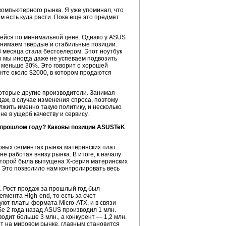
компьютерного рынка. Я уже упоминал, что
м есть куда расти. Пока еще это предмет
щейся по минимальной цене. Однако у ASUS
занимаем твердые и стабильные позиции.
3 месяца стала бестселером. Этот ноутбук
о мы иногда даже не успеваем подвозить
 меньше 30%. Это говорит о хорошей
нте около $2000, в котором продаются
которые другие производители. Занимая
аж, в случае изменения спроса, поэтому
жить именно такую политику, и несколько
е в ущерб качеству и сервису.
в прошлом году? Каковы позиции ASUSTeK
овых сегментах рынка материнских плат.
е работая внизу рынка. В итоге, к началу
 которой была выпущена X-серия материнских
. Это позволило нам контролировать весь
. Рост продаж за прошлый год был
гмента High-end, то есть за счет
ют платы формата Micro-ATX, и в связи
бе 2 года назад ASUS производил 1 млн.
одит больше 3 млн., а конкурент — 1,2 млн.
ет на мировом рынке, главным становится