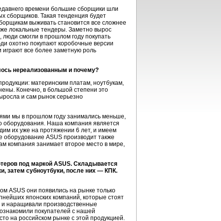
 недавнего времени большие сборщики шли
ных сборщиков. Такая тенденция будет
-сборщикам выживать становится все сложнее
даже локальные тендеры. Заметно вырос
, люди смогли в прошлом году покупать
юди охотно покупают коробочные версии
и играют все более заметную роль
алось нереализованным и почему?
продукции: материнским платам, ноутбукам,
ены. Конечно, в большой степени это
выросла и сам рынок серьезно
ями мы в прошлом году занимались меньше,
го оборудования. Наша компания является
им их уже на протяжении 6 лет, и имеем
ое оборудование ASUS производит также
ам компания занимает второе место в мире,
ютеров под маркой ASUS. Складывается
, затем субноутбуки, после них — КПК.
ом ASUS они появились на рынке только
упнейших японских компаний, которые стоят
у, и наращивали производственные
познакомили покупателей с нашей
сто на российском рынке с этой продукцией.