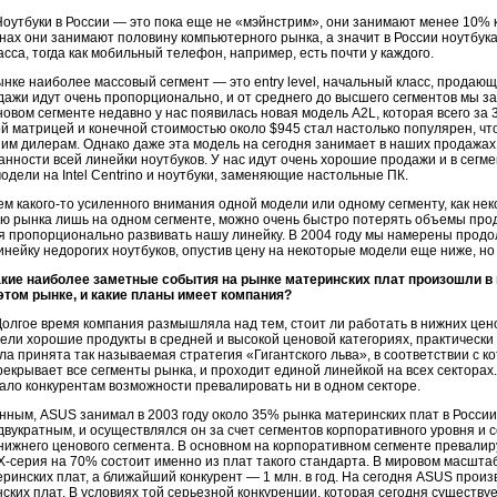
оутбуки в России — это пока еще не «мэйнстрим», они занимают менее 10% 
анах они занимают половину компьютерного рынка, а значит в России ноутбука
асса, тогда как мобильный телефон, например, есть почти у каждого.
нке наиболее массовый сегмент — это entry level, начальный класс, продаю
дажи идут очень пропорционально, и от среднего до высшего сегментов мы 
овом сегменте недавно у нас появилась новая модель A2L, которая всего за 
й матрицей и конечной стоимостью около $945 стал настолько популярен, чт
им дилерам. Однако даже эта модель на сегодня занимает в наших продажах
нности всей линейки ноутбуков. У нас идут очень хорошие продажи и в сегме
одели на Intel Centrino и ноутбуки, заменяющие настольные ПК.
м какого-то усиленного внимания одной модели или одному сегменту, как не
 рынка лишь на одном сегменте, можно очень быстро потерять объемы прод
 пропорционально развивать нашу линейку. В 2004 году мы намерены продол
нейку недорогих ноутбуков, опустив цену на некоторые модели еще ниже, но н
акие наиболее заметные события на рынке материнских плат произошли 
 этом рынке, и какие планы имеет компания?
олгое время компания размышляла над тем, стоит ли работать в нижних цен
ели хорошие продукты в средней и высокой ценовой категориях, практически н
ла принята так называемая стратегия «Гигантского льва», в соответствии с
рекрывает все сегменты рынка, и проходит единой линейкой на всех секторах
дало конкурентам возможности превалировать ни в одном секторе.
ным, ASUS занимал в 2003 году около 35% рынка материнских плат в России
двукратным, и осуществлялся он за счет сегментов корпоративного уровня и се
ижнего ценового сегмента. В основном на корпоративном сегменте превалиру
Х-серия на 70% состоит именно из плат такого стандарта. В мировом масшта
еринских плат, а ближайший конкурент — 1 млн. в год. На сегодня ASUS произв
ских плат. В условиях той серьезной конкуренции, которая сегодня существу