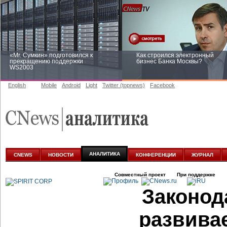
«Mr. Сумкин» подготовился к
Как строился электронный
прекращению поддержки
бизнес Банка Москвы?
WS2003
English
Mobile
Android
Light
Twitter (topnews)
Facebook
Заоблачная оптимизация: как
Рейтинг CNewsInfrastructure 20
Faberlic изменил подход к
приглашаем участвовать
аналитике
АНАЛИТИКА
CNEWS
НОВОСТИ
КОНФЕРЕНЦИИ
ЖУРНАЛ
Совместный проект
При поддержке
Законод
развива