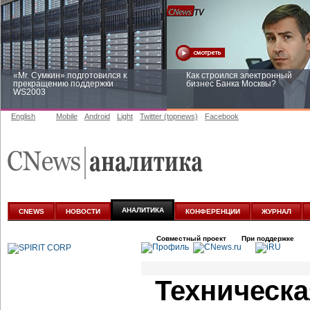
«Mr. Сумкин» подготовился к
Как строился электронный
прекращению поддержки
бизнес Банка Москвы?
WS2003
English
Mobile
Android
Light
Twitter (topnews)
Facebook
Заоблачная оптимизация: как
Рейтинг CNewsInfrastructure 20
Faberlic изменил подход к
приглашаем участвовать
аналитике
АНАЛИТИКА
CNEWS
НОВОСТИ
КОНФЕРЕНЦИИ
ЖУРНАЛ
Совместный проект
При поддержке
Техническа