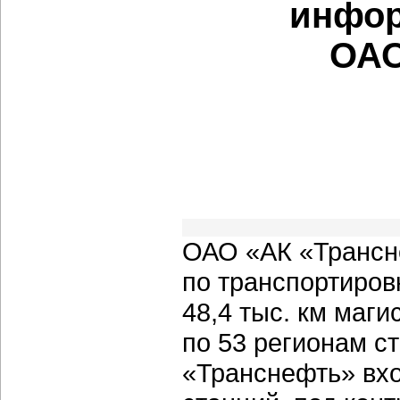
инфор
ОАО
ОАО «АК «Трансн
по транспортиров
48,4 тыс. км маг
по 53 регионам с
«Транснефть» вх