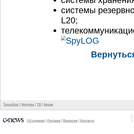
системы резервно
L20;
телекоммуникацио
Вернутьс
|
|
|
Техноблог
Форумы
ТВ
Архив
|
|
|
Об издании
Реклама
Вакансии
Контакты