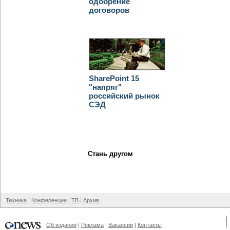
одобрение
договоров
SharePoint 15
"напряг"
российский рынок
СЭД
Стань другом
Техника
Конференции
ТВ
Архив
Об издании
Реклама
Вакансии
Контакты