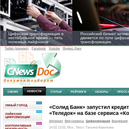
Цифровая трансформация в
Российский бизнес актив
нестабильное время — пять
движется по пути цифро
полезных лайфхаков
трансформации
Twitter (topnews)
Facebook
Youtube
Яндекс.Дзен
Средний бизнес начал
цифровизироваться со
скоростью крупных
корпораций
НОВОСТИ
CNEWS
СТАТЬИ
РЕЙТИНГИ
ОБЗОРЫ
ПРЕСС-
УМНЫЙ ГОРОД
«Солид Банк» запустил креди
«Теледок» на базе сервиса «К
ЛАЙФХАКИ
ЦИФРОВИЗАЦИИ
Интернет
Веб-сервисы
Цифровизация
Внедрения
КОРПОРАТИВНАЯ
24.02 13:02, Мск
, Текст: Татьяна Короткова
МОБИЛЬНОСТЬ