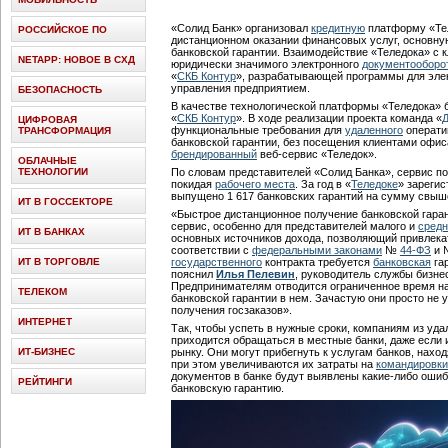
«Солид Банк» организовал
кредитную
платформу «Тел
РОССИЙСКОЕ ПО
дистанционном оказании финансовых услуг, основну
банковской гарантии. Взаимодействие «Теледока» с
NETAPP: НОВОЕ В СХД
юридически значимого электронного
документооборо
«
СКБ Контур
», разрабатывающей программы для элек
управления предприятием.
БЕЗОПАСНОСТЬ
В качестве технологической платформы «Теледока» 
«
СКБ Контур
». В ходе реализации проекта команда «
Д
ЦИФРОВАЯ
функциональные требования для
удаленного
операти
ТРАНСФОРМАЦИЯ
банковской гарантии, без посещения клиентами офис
брендированный
веб-сервис «Теледок».
ОБЛАЧНЫЕ
ТЕХНОЛОГИИ
По словам представителей «Солид Банка», сервис по
покидая
рабочего места
. За год в «
Теледоке
» зарегис
выпущено 1 617 банковских гарантий на сумму свы
ИТ В ГОССЕКТОРЕ
«Быстрое дистанционное получение банковской гара
сервис, особенно для представителей малого и
средн
ИТ В БАНКАХ
основных источников дохода, позволяющий привлекат
соответствии с
федеральными законами
№
44-ФЗ
и
ИТ В ТОРГОВЛЕ
государственного
контракта требуется
банковская
гар
пояснил
Илья Пелевин
, руководитель службы бизне
Предпринимателям отводится ограниченное время на
ТЕЛЕКОМ
банковской гарантии в нем. Зачастую они просто не 
получения госзаказов».
ИНТЕРНЕТ
Так, чтобы успеть в нужные сроки, компаниям из уд
приходится обращаться в местные банки, даже если 
ИТ-БИЗНЕС
рынку. Они могут прибегнуть к услугам банков, нахо
при этом увеличиваются их затраты на
командировки
документов в банке будут выявлены какие-либо ошиб
РЕЙТИНГИ
банковскую гарантию.