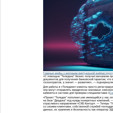
Главные мифы о миграции виртуальной инфраструкт
«С помощью “Теледока” бизнес получил механизм п
документов для получения банковской гарантии, что 
госконтрактов, а значит — развитию», — подчеркнули
Для работы в «Теледоке» клиенты просто регистриру
они могут отправлять юридически значимые электрон
кабинета в системе для проверки специалистами «
Со
«Проект “Теледок” пополнил уже имеющийся у нас о
на базе “Диадока” под нужды конкретных компаний, 
отраслевого направления «СКБ Контур». — Теперь “Т
со своими клиентами, собственной службой техподде
данных, их хранение и безопасность как оператор Э