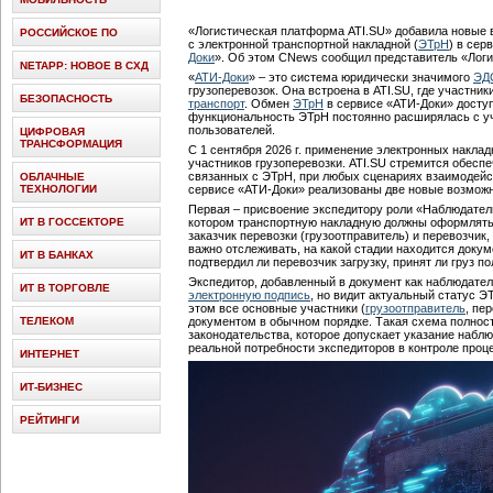
«Логистическая платформа ATI.SU» добавила новые 
РОССИЙСКОЕ ПО
с электронной транспортной накладной (
ЭТрН
) в сер
Доки
». Об этом CNews сообщил представитель «Логи
NETAPP: НОВОЕ В СХД
«
АТИ-Доки
» – это система юридически значимого
ЭД
грузоперевозок. Она встроена в ATI.SU, где участник
БЕЗОПАСНОСТЬ
транспорт
. Обмен
ЭТрН
в сервисе «АТИ-Доки» доступе
функциональность ЭТрН постоянно расширялась с у
пользователей.
ЦИФРОВАЯ
ТРАНСФОРМАЦИЯ
С 1 сентября 2026 г. применение электронных накла
участников грузоперевозки. ATI.SU стремится обесп
связанных с ЭТрН, при любых сценариях взаимодейст
ОБЛАЧНЫЕ
ТЕХНОЛОГИИ
сервисе «АТИ-Доки» реализованы две новые возможн
Первая – присвоение экспедитору роли «Наблюдатель
ИТ В ГОССЕКТОРЕ
котором транспортную накладную должны оформлять
заказчик перевозки (грузоотправитель) и перевозчик,
важно отслеживать, на какой стадии находится докум
ИТ В БАНКАХ
подтвердил ли перевозчик загрузку, принят ли груз п
Экспедитор, добавленный в документ как наблюдатель
ИТ В ТОРГОВЛЕ
электронную подпись
, но видит актуальный статус Э
этом все основные участники (
грузоотправитель
, пе
ТЕЛЕКОМ
документом в обычном порядке. Такая схема полнос
законодательства, которое допускает указание наблю
реальной потребности экспедиторов в контроле проц
ИНТЕРНЕТ
ИТ-БИЗНЕС
РЕЙТИНГИ