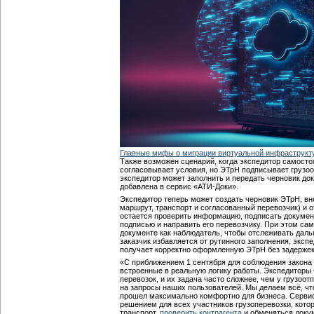
Главные мифы о миграции виртуальной инфраструкт
Также возможен сценарий, когда экспедитор самосто
согласовывает условия, но ЭТрН подписывает грузоо
экспедитор может заполнить и передать черновик до
добавлена в сервис «АТИ-Доки».
Экспедитор теперь может создать черновик ЭТрН, вне
маршрут, транспорт и согласованный перевозчик) и о
остается проверить информацию, подписать докумен
подписью и направить его перевозчику. При этом сам
документе как наблюдатель, чтобы отслеживать даль
заказчик избавляется от рутинного заполнения, экспе
получает корректно оформленную ЭТрН без задержек
«С приближением 1 сентября для соблюдения закона
встроенные в реальную логику работы. Экспедиторы 
перевозок, и их задача часто сложнее, чем у грузоот
на запросы наших пользователей. Мы делаем всё, ч
прошел максимально комфортно для бизнеса. Сервис
решением для всех участников грузоперевозки, кото
транспорт,
проверить контрагента
и обменяться доку