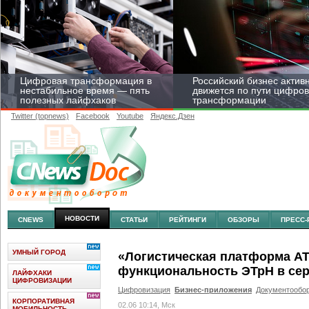
Цифровая трансформация в
Российский бизнес актив
нестабильное время — пять
движется по пути цифро
полезных лайфхаков
трансформации
Twitter (topnews)
Facebook
Youtube
Яндекс.Дзен
Средний бизнес начал
цифровизироваться со
скоростью крупных
корпораций
НОВОСТИ
CNEWS
СТАТЬИ
РЕЙТИНГИ
ОБЗОРЫ
ПРЕСС-
УМНЫЙ ГОРОД
«Логистическая платформа AT
функциональность ЭТрН в се
ЛАЙФХАКИ
ЦИФРОВИЗАЦИИ
Цифровизация
Бизнес-приложения
Документообо
КОРПОРАТИВНАЯ
02.06 10:14, Мск
МОБИЛЬНОСТЬ