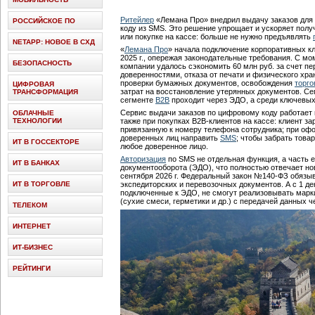
Ритейлер
«Лемана Про» внедрил выдачу заказов для 
РОССИЙСКОЕ ПО
коду из SMS. Это решение упрощает и ускоряет полу
или покупке на кассе: больше не нужно предъявлять
NETAPP: НОВОЕ В СХД
«
Лемана Про
» начала подключение корпоративных к
2025 г., опережая законодательные требования. С мом
БЕЗОПАСНОСТЬ
компании удалось сэкономить 60 млн руб. за счет пе
доверенностями, отказа от печати и физического хра
проверки бумажных документов, освобождения
торг
ЦИФРОВАЯ
затрат на восстановление утерянных документов. Се
ТРАНСФОРМАЦИЯ
сегменте
B2B
проходит через ЭДО, а среди ключевых
Сервис выдачи заказов по цифровому коду работает 
ОБЛАЧНЫЕ
ТЕХНОЛОГИИ
также при покупках B2B-клиентов на кассе: клиент з
привязанную к номеру телефона сотрудника; при офо
доверенных лиц направить
SMS
; чтобы забрать това
ИТ В ГОССЕКТОРЕ
любое доверенное лицо.
Авторизация
по SMS не отдельная функция, а часть 
ИТ В БАНКАХ
документооборота (ЭДО), что полностью отвечает но
сентября 2026 г. Федеральный закон №140-ФЗ обязы
ИТ В ТОРГОВЛЕ
экспедиторских и перевозочных документов. А с 1 дек
подключенные к ЭДО, не смогут реализовывать мар
(сухие смеси, герметики и др.) с передачей данных 
ТЕЛЕКОМ
ИНТЕРНЕТ
ИТ-БИЗНЕС
РЕЙТИНГИ