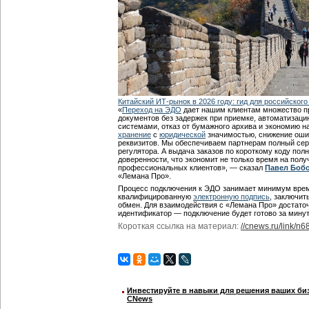
Китайский ИТ-рынок в 2026 году: гид для российского
«
Переход на ЭДО
дает нашим клиентам множество п
документов без задержек при приемке, автоматизаци
системами, отказ от бумажного архива и экономию 
хранение
с
юридической
значимостью, снижение ошиб
реквизитов. Мы обеспечиваем партнерам полный се
регулятора. А выдача заказов по короткому коду по
доверенности, что экономит не только время на полу
профессиональных клиентов», — сказал
Павел Боб
«Лемана Про».
Процесс подключения к ЭДО занимает минимум врем
квалифицированную
электронную подпись
, заключит
обмен. Для взаимодействия с «Лемана Про» достаточ
идентификатор — подключение будет готово за мину
Короткая ссылка на материал:
//cnews.ru/link/n
Инвестируйте в навыки для решения ваших биз
CNews