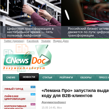
Цифровая трансформация в
Российский бизнес актив
нестабильное время — пять
движется по пути цифро
полезных лайфхаков
трансформации
Twitter (topnews)
Facebook
Youtube
Яндекс.Дзен
Средний бизнес начал
цифровизироваться со
скоростью крупных
корпораций
НОВОСТИ
CNEWS
СТАТЬИ
РЕЙТИНГИ
ОБЗОРЫ
ПРЕСС-
УМНЫЙ ГОРОД
«Лемана Про» запустила выда
коду для B2B-клиентов
ЛАЙФХАКИ
ЦИФРОВИЗАЦИИ
Документооборот
КОРПОРАТИВНАЯ
15.05 14:45, Мск
МОБИЛЬНОСТЬ