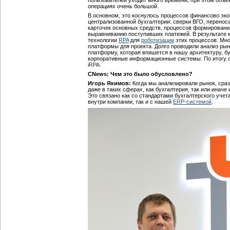
пользователей уходит много времени, при этом объ
операциях очень большой.
В основном, это коснулось процессов финансово эко
централизованной бухгалтерии: сверки ВГО, переноса
карточек основных средств, процессов формировани
выравниванию поступивших платежей. В результате
технологии
RPA
для
роботизации
этих процессов. Мн
платформы для проекта. Долго проводили анализ рын
платформу, которая впишется в нашу архитектуру, б
корпоративные информационные системы. По итогу о
iRPA
.
CNews: Чем это было обусловлено?
Игорь Якимов:
Когда мы анализировали рынок, сраз
даже в таких сферах, как бухгалтерия, так или инач
Это связано как со стандартами бухгалтерского учет
внутри компании, так и с нашей
ERP-системой
.