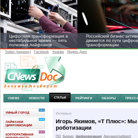
Цифровая трансформация в
Российский бизнес актив
нестабильное время — пять
движется по пути цифро
полезных лайфхаков
трансформации
Twitter (topnews)
Facebook
Youtube
Яндекс.Дзен
Средний бизнес начал
цифровизироваться со
скоростью крупных
корпораций
СТАТЬИ
CNEWS
НОВОСТИ
РЕЙТИНГИ
ОБЗОРЫ
ПРЕСС-
УМНЫЙ ГОРОД
Интервью
Игорь Якимов, «Т Плюс»: Мы
ЛАЙФХАКИ
ЦИФРОВИЗАЦИИ
роботизации
КОРПОРАТИВНАЯ
ПО
Бизнес
Цифровизация
Документооборот
МОБИЛЬНОСТЬ