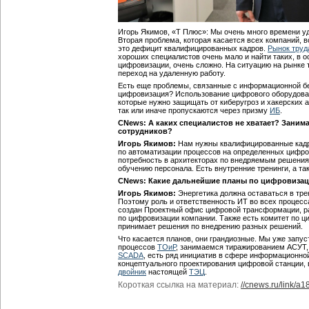
Игорь Якимов, «Т Плюс»: Мы очень много времени у
Вторая проблема, которая касается всех компаний,
это дефицит квалифицированных кадров.
Рынок труд
хороших специалистов очень мало и найти таких, в 
цифровизации, очень сложно. На ситуацию на рынке 
переход на удаленную работу.
Есть еще проблемы, связанные с информационной бе
цифровизация? Использование цифрового оборудован
которые нужно защищать от киберугроз и хакерских а
так или иначе пропускаются через призму
ИБ
.
CNews: А каких специалистов не хватает? Заним
сотрудников?
Игорь Якимов:
Нам нужны квалифицированные кадр
по автоматизации процессов на определенных цифро
потребность в архитекторах по внедряемым решени
обучению персонала. Есть внутренние тренинги, а т
CNews: Какие дальнейшие планы по цифровизац
Игорь Якимов:
Энергетика должна оставаться в тре
Поэтому роль и ответственность ИТ во всех процесс
создан Проектный офис цифровой трансформации, р
по цифровизации компании. Также есть комитет по 
принимает решения по внедрению разных решений.
Что касается планов, они грандиозные. Мы уже запус
процессов
ТОиР
, занимаемся тиражированием АСУТ,
SCADA
, есть ряд инициатив в сфере информационно
концептуального проектирования цифровой станции, 
двойник
настоящей
ТЭЦ
.
Короткая ссылка на материал:
//cnews.ru/link/a