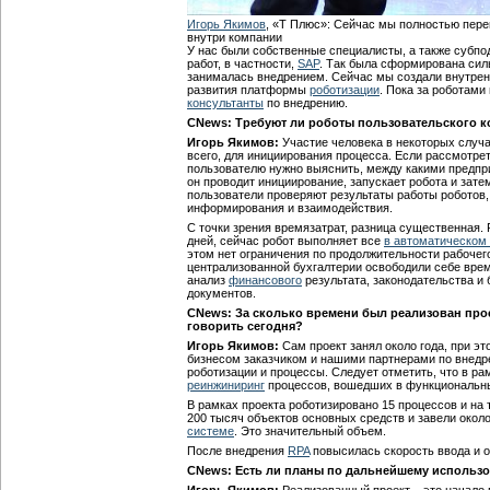
Игорь Якимов
, «Т Плюс»: Сейчас мы полностью пер
внутри компании
У нас были собственные специалисты, а также субп
работ, в частности,
SAP
. Так была сформирована си
занималась внедрением. Сейчас мы создали внутрен
развития платформы
роботизации
. Пока за роботами
консультанты
по внедрению.
CNews: Требуют ли роботы пользовательского к
Игорь Якимов:
Участие человека в некоторых случа
всего, для инициирования процесса. Если рассмотре
пользователю нужно выяснить, между какими предпр
он проводит инициирование, запускает робота и затем
пользователи проверяют результаты работы роботов,
информирования и взаимодействия.
С точки зрения времязатрат, разница существенная.
дней, сейчас робот выполняет все
в автоматическом
этом нет ограничения по продолжительности рабочего
централизованной бухгалтерии освободили себе вре
анализ
финансового
результата, законодательства и
документов.
CNews: За сколько времени был реализован прое
говорить сегодня?
Игорь Якимов:
Сам проект занял около года, при э
бизнесом заказчиком и нашими партнерами по внедр
роботизации и процессы. Следует отметить, что в ра
реинжиниринг
процессов, вошедших в функциональн
В рамках проекта роботизировано 15 процессов и на
200 тысяч объектов основных средств и завели окол
системе
. Это значительный объем.
После внедрения
RPA
повысилась скорость ввода и о
CNews: Есть ли планы по дальнейшему использ
Игорь Якимов:
Реализованный проект – это начало