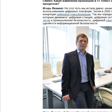
CNews: Какие изменения произошли в «Т Плюс» с
процессов?
Игорь Якимов:
На этот путь мы встали давно: начи
использованием цифровых платформ. Затем в 2020 г
концепции
цифровой трансформации
. Так мы опреде
которым движемся: цифровая станция, цифровая сет
труда
и промышленная безопасность, цифровой
сбыт
уделяется информационной безопасности.