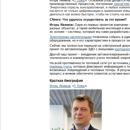
Игорь Якимов, «
Т Плюс
»: Основной упор делается н
производственных процессов, построение
экосистем
Энергетика отрасль консервативная, и любые измене
касается не только цифровизации и применения нов
двигаться как можно быстрее, чтобы не стоять на мес
CNews: Что удалось осуществить за это время?
Игорь Якимов:
Одни из первых проектов компании 
разных объектах, а также мобильная инспекция и мо
их основе – системы, которые мы сами разработали 
Электронная паспортизация
позволила собрать в ед
оборудовании, но и его характеристики в процессе э
Сейчас мы полностью перешли на электронный докум
проект по автоматизации ЭДО с внешними
контраген
Другой наш проект – внедрение автоматизированно
технического и коммерческого учета тепловой энерги
На всей протяженности тепловой сети (от источника 
приборы учета
, которые фиксируют информацию о т
возможных повреждений и тепловых потерь. В резул
процесс и можем обеспечить клиентов услугами высо
Краткая биография
Игорь Якимов
, «
Т Плюс
»