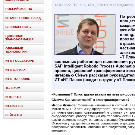
18.02.2022, Пт, 14:29, Мск
, Текст: Ольга Богданова
РОССИЙСКОЕ ПО
Потребн
NETAPP: НОВОЕ В СХД
процесс
каждым
БЕЗОПАСНОСТЬ
уже обо
mining.
ЦИФРОВАЯ
проявл
ТРАНСФОРМАЦИЯ
отрасл
частна
ОБЛАЧНЫЕ
ТЕХНОЛОГИИ
электр
«Т Плю
ИТ В ГОССЕКТОРЕ
системных роботов для выполнения ру
SAP Intelligent Robotic Process Automati
ИТ В БАНКАХ
проекта, цифровой трансформации комп
интервью CNews рассказал руководитель
ИТ В ТОРГОВЛЕ
ИТ «ИТ Плюс» (входит в группу «Т Плюс»
ТЕЛЕКОМ
«Компания Т Плюс давно встала на путь цифров
ИНТЕРНЕТ
CNews: Как меняется ИТ в электроэнергетике?
Игорь Якимов:
Основные изменения в части ИТ свя
ИТ-БИЗНЕС
Могли ли мы 10 лет назад представить, что сможем 
рутинные операции пользователей, что появятся таки
РЕЙТИНГИ
смоделировать работу станции или тепловой сети? 
рамки офисных продуктов, автоматизации бухгалтери
Основной упор делается на автоматизацию и цифров
построение экосистем, связанных с бюджетами, зак
компании.