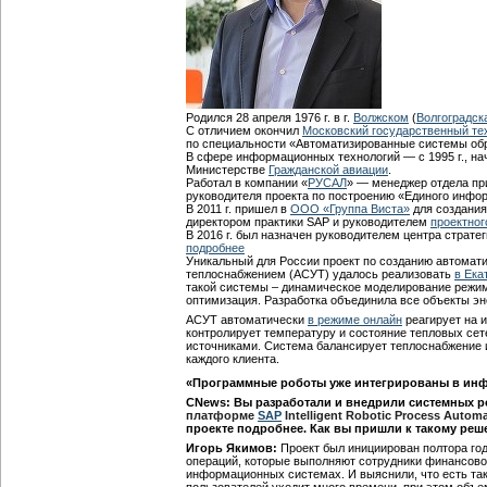
Родился 28 апреля 1976 г. в г.
Волжском
(
Волгоградск
С отличием окончил
Московский государственный те
по специальности «Автоматизированные системы об
В сфере информационных технологий — с 1995 г., на
Министерстве
Гражданской авиации
.
Работал в компании «
РУСАЛ
» — менеджер отдела п
руководителя проекта по построению «Единого инфо
В 2011 г. пришел в
ООО «Группа Виста»
для создани
директором практики SAP и руководителем
проектног
В 2016 г. был назначен руководителем центра страте
подробнее
Уникальный для России проект по созданию автомат
теплоснабжением (АСУТ) удалось реализовать
в Ека
такой системы – динамическое моделирование режим
оптимизация. Разработка объединила все объекты эн
АСУТ автоматически
в режиме онлайн
реагирует на 
контролирует температуру и состояние тепловых сет
источниками. Система балансирует теплоснабжение 
каждого клиента.
«Программные роботы уже интегрированы в ин
CNews: Вы разработали и внедрили системных 
платформе
SAP
Intelligent Robotic Process Autom
проекте подробнее. Как вы пришли к такому реш
Игорь Якимов:
Проект был инициирован полтора го
операций, которые выполняют сотрудники финансово
информационных системах. И выяснили, что есть так